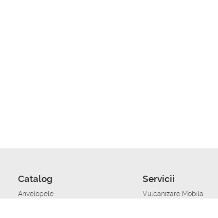
Catalog
Servicii
Anvelopele
Vulcanizare Mobila
Jante
Stocare anvelope
Uleiuri de motor
Schimbarea anvelopelo