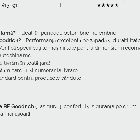
 R15
91
T
★★★★★
 iarnă?
- Ideal, în perioada octombrie-noiembrie.
Goodrich?
- Performanță excelentă pe zăpadă și durabilitat
Verifică specificațiile mașinii tale pentru dimensiuni reco
 autoshina.md!
, livrăm în toată țara!
tăm carduri și numerar la livrare.
tandard pentru produsele vândute.
a BF Goodrich
și asigură-ți confortul și siguranța pe drum
na mai ușoară!