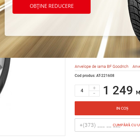
BF Go
OBȚINE REDUCERE
Force
R15 9
Anvelope de iarna BF Goodrich
Anve
Cod produs: AT-221608
1 249
+
-
M
IN COȘ
CUMPĂRĂ CU UN