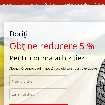
oare auto
Accesorii
Sisteme de alarma auto
Autos
60 066 000
+373 60 608 000
izare Mobila 24/7 non
Service auto in Chisinau
 toate regiunile
(L-V) 9:00 - 19:00
Doriți
(Sî) 09:00-19:00
Strada Calea Basarabiei 44
Obține reducere 5 %
Pentru prima achiziție?
de iarna BF Goodrich
/
G-Force 2
/
BF Goodrich G-Force 2 195/65 R15 91T
Abonațivă pentru a primi noutățile și ofertele noastre exclusive
Anvel