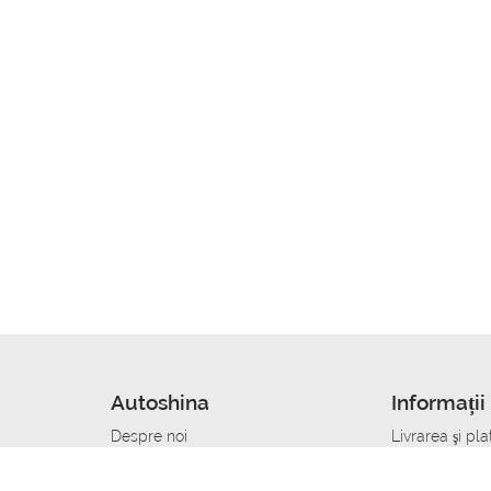
Autoshina
Informații 
Despre noi
Livrarea şi pla
Noutati
Сumpăra in cr
r
Cariera
Anvelope dup