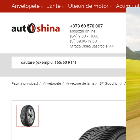
-
Anvelopele
Jante
Uleiuri de motor
Acumulat
+373 60 570 007
+373 
Magazin online
Vulcan
(L-V) 9:00 - 19:00
stop în
(Sî) 09:00-19:00
Strada Calea Basarabiei 44
căutare (exemplu: 165/60 R14)
Pagina principală
/
Anvelopele
/
Anvelope de iarna
/
BF Goodrich
/
Anvelope 