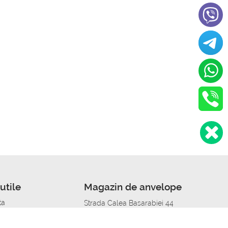
utile
Magazin de anvelope
ta
Strada Calea Basarabiei 44
edit
Service auto in Chisinau
a automobil