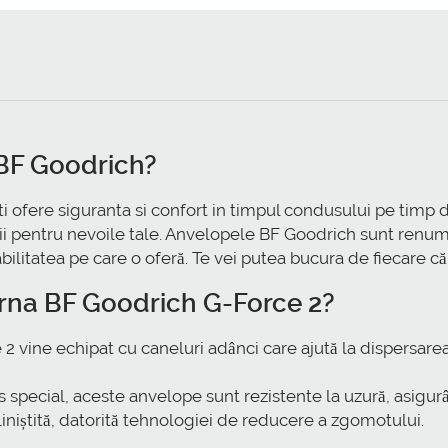
 BF Goodrich?
ti ofere siguranta si confort in timpul condusului pe timp d
tii pentru nevoile tale. Anvelopele BF Goodrich sunt renu
ilitatea pe care o oferă. Te vei putea bucura de fiecare călăt
arna BF Goodrich G-Force 2?
 vine echipat cu caneluri adânci care ajută la dispersarea 
special, aceste anvelope sunt rezistente la uzură, asigurâ
liniștită, datorită tehnologiei de reducere a zgomotului.