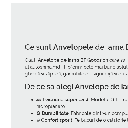
Ce sunt Anvelopele de Iarna
Cauti
Anvelope de iarna BF Goodrich
care sa i
ul autoshina.md, iti oferim cele mai bune solu
gheață și zăpadă, garantiile de siguranță și durab
De ce sa alegi Anvelope de i
🚗
Tracțiune superioară:
Modelul G-Force 2
hidroplanare.
⚙️
Durabilitate:
Fabricate dintr-un compus 
❄️
Confort sporit:
Te bucuri de o călătorie 