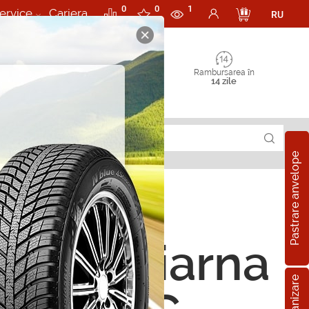
0
0
1
ervice
Cariera
RU
Rambursarea în
14 zile
Pastrare anvelope
ope de iarna