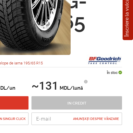
Înscriere la vulcanizare
odrich G-
 2 195/65
1T
lope de iarna 195/65 R15
În stoc
~131
DL/un
MDL/lună
IN CREDIT
 SINGUR CLICK
ANUNȚAȚI DESPRE VÂNZARE