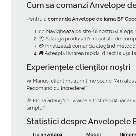
Cum sa comanzi Anvelope de 
Pentru a
comanda Anvelope de iarna BF Good
👉 Navigheaza pe site-ul nostru și alege 
📦 Adauga produsul în coșul tău de cumpă
💳 Finalizează comanda alegând metoda d
🚚 Așteaptă livrarea rapidă, direct la ușa ta
Experiențele clienților noștri
📣 Marius, client mulțumit, ne spune: "Am ales
Recomand cu încredere!"
🎉 Elena adaugă: "Livrarea a fost rapidă, iar a
simplu!"
Statistici despre Anvelopele
Tip anvelopă
Model
Dimen