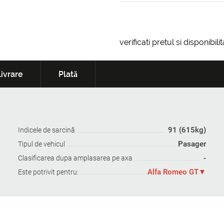
verificati pretul si disponibil
ivrare
Plată
91 (615kg)
Indicele de sarcină
Pasager
Tipul de vehicul
-
Clasificarea dupa amplasarea pe axa
Alfa Romeo GT
Este potrivit pentru: