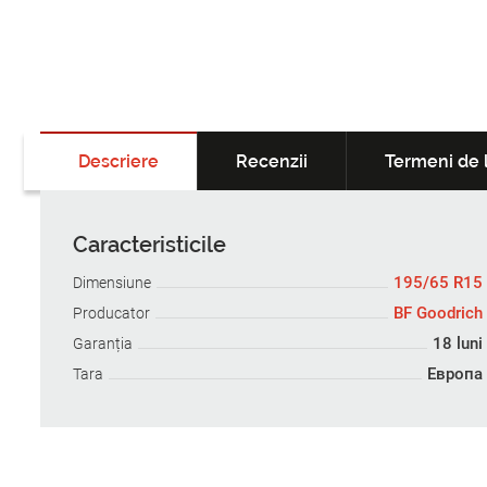
Descriere
Recenzii
Termeni de l
Caracteristicile
195/65 R15
Dimensiune
BF Goodrich
Producator
18 luni
Garanția
Европа
Tara