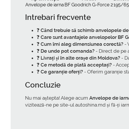
Anvelope de iarna
BF Goodrich G-Force 2
195/65
Intrebari frecvente
❓
Când trebuie să schimb anvelopele de
❓
Care sunt avantajele anvelopelor BF 
❓
Cum îmi aleg dimensiunea corectă?
- 
❓
De unde pot comanda?
- Direct de pe
❓
Livrați și în alte orașe din Moldova?
- Da
❓
Ce metodă de plată acceptați?
- Accep
❓
Ce garanție oferți?
- Oferim garanție s
Concluzie
Nu mai aștepta! Alege acum
Anvelope de iarn
vizitează-ne pe site-ul autoshina.md și fă-ți iar