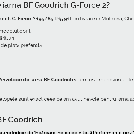
iarna BF Goodrich G-Force 2?
rich G-Force 2 195/65 R15 91T
cu livrare in Moldova, Chisi
modelul dorit.
rături.
e plată preferată.
!
Anvelope de iarna BF Goodrich
și am fost impresionat de
nvelopele sunt exact ceea ce am avut nevoie pentru iarna a
 BF Goodrich
siune
Indice de încărcare
Indice de viteză
Performanțe pe z