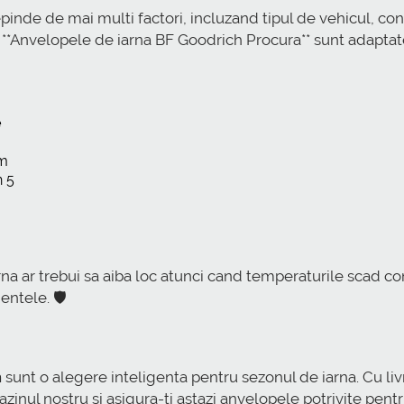
inde de mai multi factori, incluzand tipul de vehicul, cond
. **Anvelopele de iarna BF Goodrich Procura** sunt adaptate 
e
km
n 5
a ar trebui sa aiba loc atunci cand temperaturile scad con
ntele. 🛡️
h
sunt o alegere inteligenta pentru sezonul de iarna. Cu liv
nul nostru si asigura-ti astazi anvelopele potrivite pentru