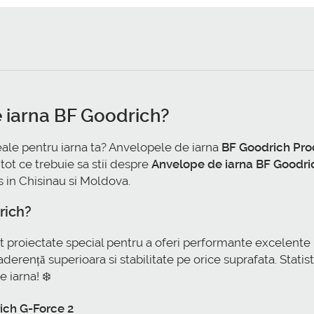
 iarna BF Goodrich?
eale pentru iarna ta? Anvelopele de iarna
BF Goodrich Pro
 tot ce trebuie sa stii despre
Anvelope de iarna BF Goodri
 in Chisinau si Moldova.
rich?
t proiectate special pentru a oferi performante excelent
erență superioara si stabilitate pe orice suprafata. Statis
 iarna! ❄️
rich G-Force 2