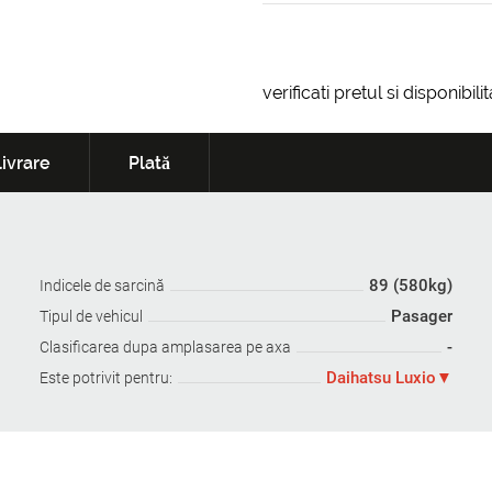
verificati pretul si disponibil
ivrare
Plată
89 (580kg)
Indicele de sarcină
Pasager
Tipul de vehicul
-
Clasificarea dupa amplasarea pe axa
Daihatsu Luxio
Este potrivit pentru: