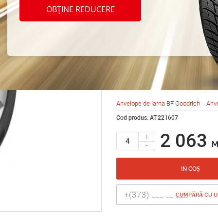
BF Go
OBȚINE REDUCERE
Force
R16 8
Anvelope de iarna BF Goodrich
Anve
Cod produs: AT-221607
2 063
+
-
M
IN COȘ
CUMPĂRĂ CU UN