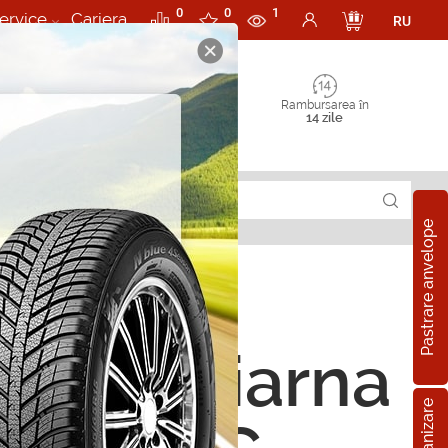
0
0
1
ervice
Cariera
RU
Rambursarea în
14 zile
Pastrare anvelope
ope de iarna