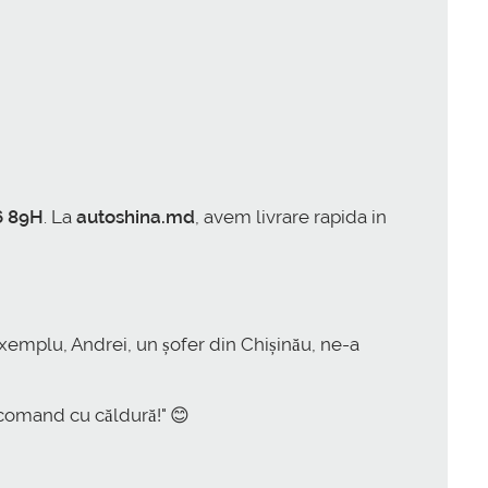
6 89H
. La
autoshina.md
, avem livrare rapida in
exemplu, Andrei, un șofer din Chișinău, ne-a
ecomand cu căldură!" 😊