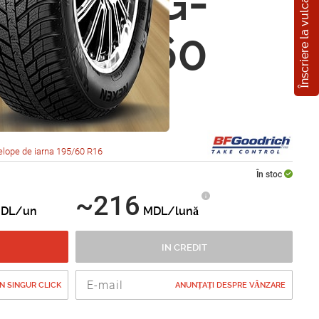
Înscriere la vulcanizare
odrich G-
 2 195/60
9H
lope de iarna 195/60 R16
În stoc
~216
DL/un
MDL/lună
IN CREDIT
 SINGUR CLICK
ANUNȚAȚI DESPRE VÂNZARE