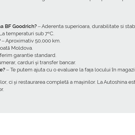
na BF Goodrich?
– Aderenta superioara, durabilitate si stabi
La temperaturi sub 7°C.
?
– Aproximativ 50,000 km.
 toată Moldova.
ferim garantie standard.
erar, carduri și transfer bancar.
le?
– Te putem ajuta cu o evaluare la fața locului în magazi
r, ci și restaurarea completă a mașinilor. La Autoshina e
r.