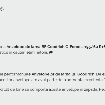
💦
iona
Anvelope de iarna BF Goodrich G-Force 2 195/60 R1
tios in cautari eliminatorii. 🚚
i de performanțele
Anvelopelor de iarna BF Goodrich
. De 
ie acestor anvelope am avut parte de o aderenta excelenta!"
cred cât de bine se comporta aceste anvelope in zapada. R