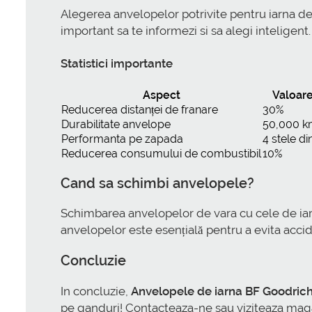
Alegerea anvelopelor potrivite pentru iarna dep
important sa te informezi si sa alegi inteligent
Statistici importante
Aspect
Valoar
Reducerea distanței de franare
30%
Durabilitate anvelope
50,000 
Performanta pe zapada
4 stele di
Reducerea consumului de combustibil
10%
Cand sa schimbi anvelopele?
Schimbarea anvelopelor de vara cu cele de iarn
anvelopelor este esențială pentru a evita accide
Concluzie
In concluzie,
Anvelopele de iarna BF Goodric
pe ganduri! Contacteaza-ne sau viziteaza magazi