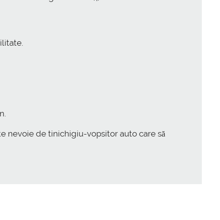
litate.
n.
ste nevoie de
tinichigiu-vopsitor auto
care să