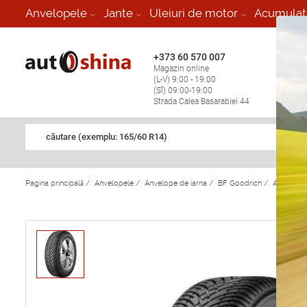
-
Anvelopele
Jante
Uleiuri de motor
Acumulat
+373 60 570 007
+373 
Magazin online
Vulcan
(L-V) 9:00 - 19:00
stop în
(Sî) 09:00-19:00
Strada Calea Basarabiei 44
căutare (exemplu: 165/60 R14)
Pagina principală
/
Anvelopele
/
Anvelope de iarna
/
BF Goodrich
/
Anvelope 