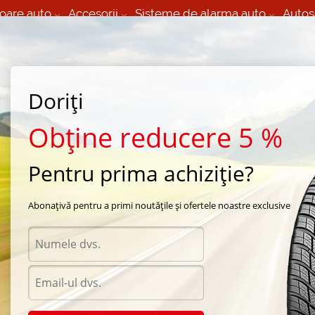
oare auto
Accesorii
Sisteme de alarma auto
Autos
60 066 000
+373 60 608 000
izare Mobila 24/7 non
Service auto in Chisinau
 toate regiunile
(L-V) 9:00 - 19:00
Doriți
(Sî) 09:00-19:00
Strada Calea Basarabiei 44
Obține reducere 5 %
Pentru prima achiziție?
de iarna BF Goodrich
/
G-Force 2
/
BF Goodrich G-Force 2 195/60 R16 89H
Abonațivă pentru a primi noutățile și ofertele noastre exclusive
Anvel