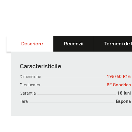
Descriere
Recenzii
Termeni de l
Caracteristicile
195/60 R16
Dimensiune
BF Goodrich
Producator
18 luni
Garanția
Европа
Tara