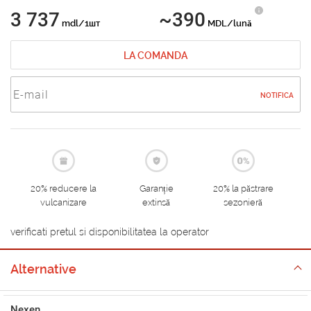
3 737
~390
mdl/1шт
MDL/lună
LA COMANDA
NOTIFICA
20% reducere la
Garanție
20% la păstrare
vulcanizare
extinsă
sezonieră
verificati pretul si disponibilitatea la operator
Alternative
Nexen