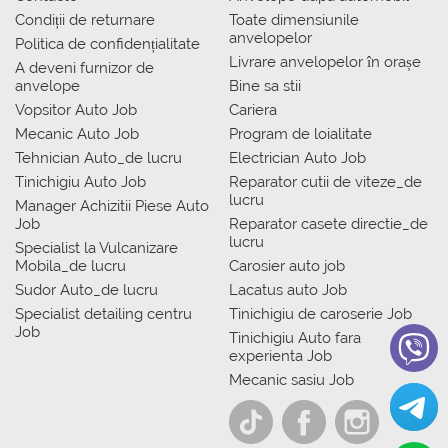
Condiții de returnare
Toate dimensiunile
anvelopelor
Politica de confidențialitate
Livrare anvelopelor în orașe
A deveni furnizor de
anvelope
Bine sa stii
Vopsitor Auto Job
Cariera
Mecanic Auto Job
Program de loialitate
Tehnician Auto_de lucru
Electrician Auto Job
Tinichigiu Auto Job
Reparator cutii de viteze_de
lucru
Manager Achizitii Piese Auto
Job
Reparator casete directie_de
lucru
Specialist la Vulcanizare
Mobila_de lucru
Carosier auto job
Sudor Auto_de lucru
Lacatus auto Job
Specialist detailing centru
Tinichigiu de caroserie Job
Job
Tinichigiu Auto fara
experienta Job
Mecanic sasiu Job