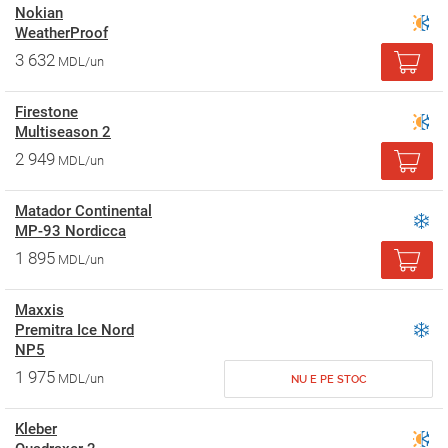
Nokian
WeatherProof
3 632
MDL/un
Firestone
Multiseason 2
2 949
MDL/un
Matador Continental
MP-93 Nordicca
1 895
MDL/un
Maxxis
Premitra Ice Nord
NP5
1 975
MDL/un
NU E PE STOC
Kleber