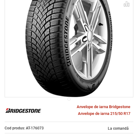
Anvelope de iarna Bridgestone
Anvelope de iarna 215/50 R17
Cod produs: AT-176073
La comandă