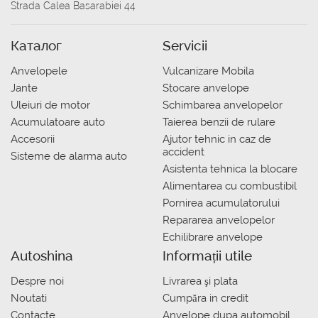
Strada Calea Basarabiei 44
Каталог
Servicii
Anvelopele
Vulcanizare Mobila
Jante
Stocare anvelope
Uleiuri de motor
Schimbarea anvelopelor
Acumulatoare auto
Taierea benzii de rulare
Accesorii
Ajutor tehnic in caz de
accident
Sisteme de alarma auto
Asistenta tehnica la blocare
Alimentarea cu combustibil
Pornirea acumulatorului
Repararea anvelopelor
Echilibrare anvelope
Autoshina
Informații utile
Despre noi
Livrarea şi plata
Noutati
Сumpăra in credit
Contacte
Anvelope dupa automobil