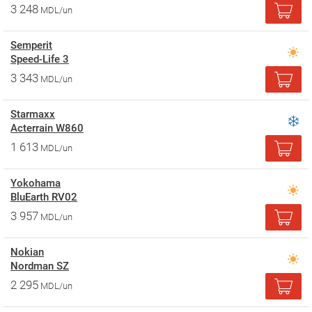
3 248
MDL/un
Semperit
Speed-Life 3
3 343
MDL/un
Starmaxx
Acterrain W860
1 613
MDL/un
Yokohama
BluEarth RV02
3 957
MDL/un
Nokian
Nordman SZ
2 295
MDL/un