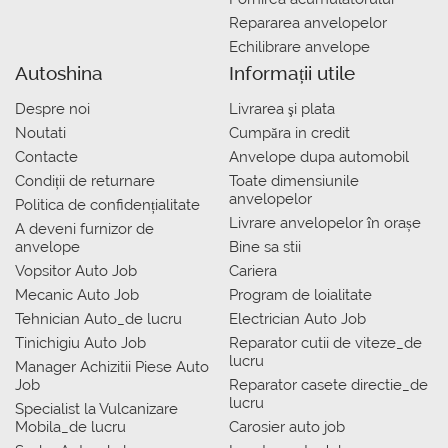
Repararea anvelopelor
Echilibrare anvelope
Autoshina
Informații utile
Despre noi
Livrarea şi plata
Noutati
Сumpăra in credit
Contacte
Anvelope dupa automobil
Condiții de returnare
Toate dimensiunile
anvelopelor
Politica de confidențialitate
Livrare anvelopelor în orașe
A deveni furnizor de
anvelope
Bine sa stii
Vopsitor Auto Job
Cariera
Mecanic Auto Job
Program de loialitate
Tehnician Auto_de lucru
Electrician Auto Job
Tinichigiu Auto Job
Reparator cutii de viteze_de
lucru
Manager Achizitii Piese Auto
Job
Reparator casete directie_de
lucru
Specialist la Vulcanizare
Mobila_de lucru
Carosier auto job