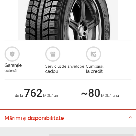
Garanție
Serviciul de anvelope
Cumpărați
extinsă
cadou
la credit
762
~80
de la
MDL/ un
MDL/ lună
Mărimi și disponibilitate