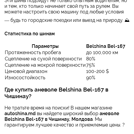
Эти шины подойдут не только опытным водителям, но
и тем, кто только начинает свой путь за рулем. Вы
можете настроить свою машину под любые условия
— будь то городские поездки или выезд на природу. ⛰️
Статистика по шинам
Параметры
Belshina Bel-167
Протяженность пробега
до 100,000 км
Сцепление на сухой поверхности
80%
Сцепление на мокрой поверхности
75%
Ценовой диапазон
100-200 $
Износостойкость
90%
Где купить
аневоле Belshina Bel-167
в
Чишинау?
Не тратьте время на поиски! В нашем магазине
autoshina.md
вы найдете широкий выбор
аневоле
Belshina Bel-167 в Чишинау, Молдова
. Мы
гарантируем лучшее качество и приемлемые цены. ?