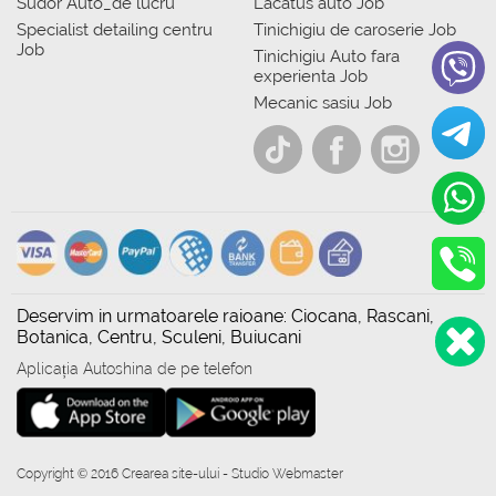
Sudor Auto_de lucru
Lacatus auto Job
Specialist detailing centru
Tinichigiu de caroserie Job
Job
Tinichigiu Auto fara
experienta Job
Mecanic sasiu Job
Deservim in urmatoarele raioane: Ciocana, Rascani,
Botanica, Centru, Sculeni, Buiucani
Aplicația Autoshina de pe telefon
Copyright © 2016 Crearea site-ului - Studio Webmaster