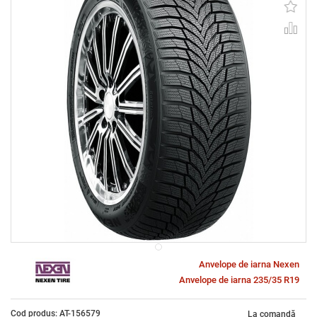
Anvelope de iarna Nexen
Anvelope de iarna 235/35 R19
Cod produs: AT-156579
La comandă