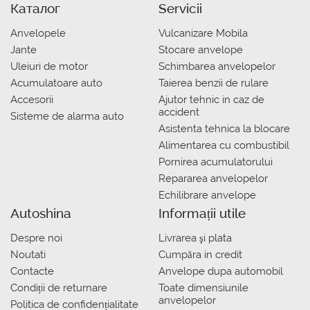
Каталог
Servicii
Anvelopele
Vulcanizare Mobila
Jante
Stocare anvelope
Uleiuri de motor
Schimbarea anvelopelor
Acumulatoare auto
Taierea benzii de rulare
Accesorii
Ajutor tehnic in caz de
accident
Sisteme de alarma auto
Asistenta tehnica la blocare
Alimentarea cu combustibil
Pornirea acumulatorului
Repararea anvelopelor
Echilibrare anvelope
Autoshina
Informații utile
Despre noi
Livrarea şi plata
Noutati
Сumpăra in credit
Contacte
Anvelope dupa automobil
Condiții de returnare
Toate dimensiunile
anvelopelor
Politica de confidențialitate