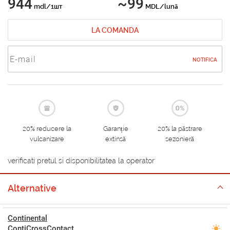
944
~99
mdl/1шт
MDL/lună
LA COMANDA
NOTIFICA
20% reducere la
Garanție
20% la păstrare
vulcanizare
extinsă
sezonieră
verificati pretul si disponibilitatea la operator
Alternative
Continental
ContiCrossContact