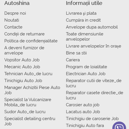
Autoshina
Informații utile
Despre noi
Livrarea şi plata
Noutati
Сumpăra in credit
Contacte
Anvelope dupa automobil
Condiții de returnare
Toate dimensiunile
anvelopelor
Politica de confidențialitate
Livrare anvelopelor în orașe
A deveni furnizor de
anvelope
Bine sa stii
Vopsitor Auto Job
Cariera
Mecanic Auto Job
Program de loialitate
Tehnician Auto_de lucru
Electrician Auto Job
Tinichigiu Auto Job
Reparator cutii de viteze_de
lucru
Manager Achizitii Piese Auto
Job
Reparator casete directie_de
lucru
Specialist la Vulcanizare
Mobila_de lucru
Carosier auto job
Sudor Auto_de lucru
Lacatus auto Job
Specialist detailing centru
Tinichigiu de caroserie Job
Job
Tinichigiu Auto fara