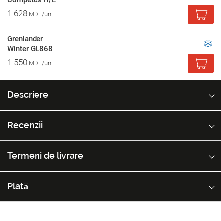
Competus H/L
1 628
MDL/un
Grenlander
Winter GL868
1 550
MDL/un
Descriere
Recenzii
Termeni de livrare
Plată