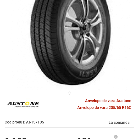
Anvelope de vara Austone
Anvelope de vara 205/65 R16C
Cod produs: AT-157105
La comandă