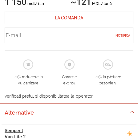
1 150
~121
mdl/1шт
MDL/lună
LA COMANDA
NOTIFICA
20% reducere la
Garanție
20% la păstrare
vulcanizare
extinsă
sezonieră
verificati pretul si disponibilitatea la operator
Alternative
Semperit
Van-Life 2