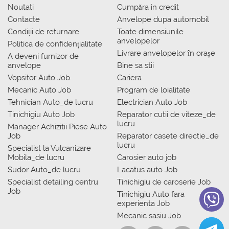
Noutati
Сumpăra in credit
Contacte
Anvelope dupa automobil
Condiții de returnare
Toate dimensiunile
anvelopelor
Politica de confidențialitate
Livrare anvelopelor în orașe
A deveni furnizor de
anvelope
Bine sa stii
Vopsitor Auto Job
Cariera
Mecanic Auto Job
Program de loialitate
Tehnician Auto_de lucru
Electrician Auto Job
Tinichigiu Auto Job
Reparator cutii de viteze_de
lucru
Manager Achizitii Piese Auto
Job
Reparator casete directie_de
lucru
Specialist la Vulcanizare
Mobila_de lucru
Carosier auto job
Sudor Auto_de lucru
Lacatus auto Job
Specialist detailing centru
Tinichigiu de caroserie Job
Job
Tinichigiu Auto fara
experienta Job
Mecanic sasiu Job