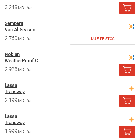
3 248
MDL/un
Semperit
Van AllSeason
2 760
MDL/un
NU E PE STOC
Nokian
WeatherProof C
2 928
MDL/un
Lassa
Transway
2 199
MDL/un
Lassa
Transway
1 999
MDL/un