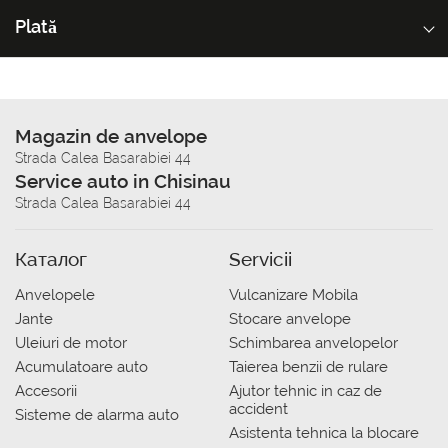
Plată
Magazin de anvelope
Strada Calea Basarabiei 44
Service auto in Chisinau
Strada Calea Basarabiei 44
Каталог
Servicii
Anvelopele
Vulcanizare Mobila
Jante
Stocare anvelope
Uleiuri de motor
Schimbarea anvelopelor
Acumulatoare auto
Taierea benzii de rulare
Accesorii
Ajutor tehnic in caz de
accident
Sisteme de alarma auto
Asistenta tehnica la blocare