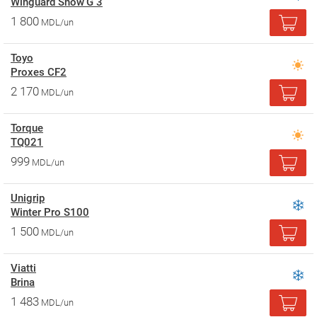
Winguard Snow'G 3
1 800
MDL/un
Toyo
Proxes CF2
2 170
MDL/un
Torque
TQ021
999
MDL/un
Unigrip
Winter Pro S100
1 500
MDL/un
Viatti
Brina
1 483
MDL/un