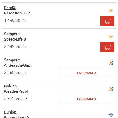
RoadX
RXMotion H12
1 499
MDL/un
Semperit
Speed-Life 3
2 442
MDL/un
Semperit
AllSeason-Grip
2 288
MDL/un
LA COMANDA
Nokian
WeatherProof
2 372
MDL/un
LA COMANDA
Dunlop
Winter Sport 5