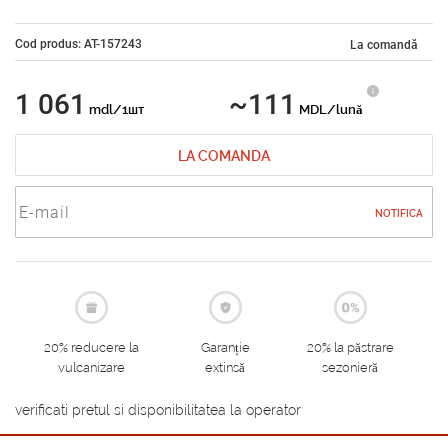
Cod produs: AT-157243
La comandă
1 061
~111
mdl/1шт
MDL/lună
LA COMANDA
NOTIFICA
20% reducere la
Garanție
20% la păstrare
vulcanizare
extinsă
sezonieră
verificati pretul si disponibilitatea la operator