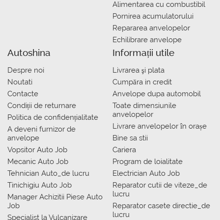
Alimentarea cu combustibil
Pornirea acumulatorului
Repararea anvelopelor
Echilibrare anvelope
Autoshina
Informații utile
Despre noi
Livrarea şi plata
Noutati
Сumpăra in credit
Contacte
Anvelope dupa automobil
Condiții de returnare
Toate dimensiunile
anvelopelor
Politica de confidențialitate
Livrare anvelopelor în orașe
A deveni furnizor de
anvelope
Bine sa stii
Vopsitor Auto Job
Cariera
Mecanic Auto Job
Program de loialitate
Tehnician Auto_de lucru
Electrician Auto Job
Tinichigiu Auto Job
Reparator cutii de viteze_de
lucru
Manager Achizitii Piese Auto
Job
Reparator casete directie_de
lucru
Specialist la Vulcanizare