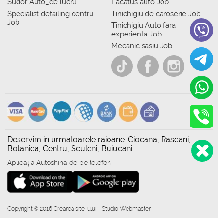
Sudor Auto_de lucru
Lacatus auto Job
Specialist detailing centru
Tinichigiu de caroserie Job
Job
Tinichigiu Auto fara
experienta Job
Mecanic sasiu Job
Deservim in urmatoarele raioane: Ciocana, Rascani,
Botanica, Centru, Sculeni, Buiucani
Aplicația Autoshina de pe telefon
Copyright © 2016 Crearea site-ului - Studio Webmaster