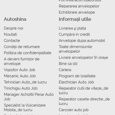
Pornirea acumulatorului
Repararea anvelopelor
Echilibrare anvelope
Autoshina
Informații utile
Despre noi
Livrarea şi plata
Noutati
Сumpăra in credit
Contacte
Anvelope dupa automobil
Condiții de returnare
Toate dimensiunile
anvelopelor
Politica de confidențialitate
Livrare anvelopelor în orașe
A deveni furnizor de
anvelope
Bine sa stii
Vopsitor Auto Job
Cariera
Mecanic Auto Job
Program de loialitate
Tehnician Auto_de lucru
Electrician Auto Job
Tinichigiu Auto Job
Reparator cutii de viteze_de
lucru
Manager Achizitii Piese Auto
Job
Reparator casete directie_de
lucru
Specialist la Vulcanizare
Mobila_de lucru
Carosier auto job