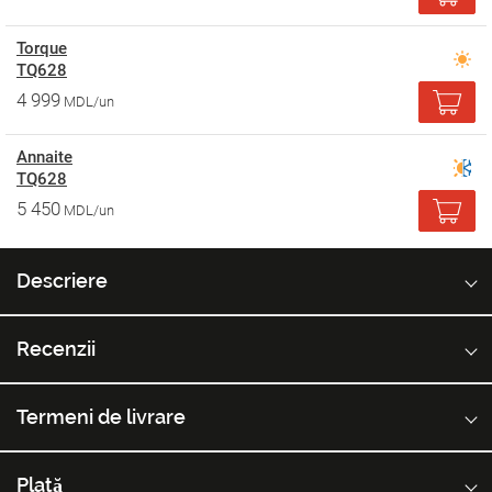
Torque
TQ628
4 999
MDL/un
Annaite
TQ628
5 450
MDL/un
Descriere
Recenzii
Termeni de livrare
Plată