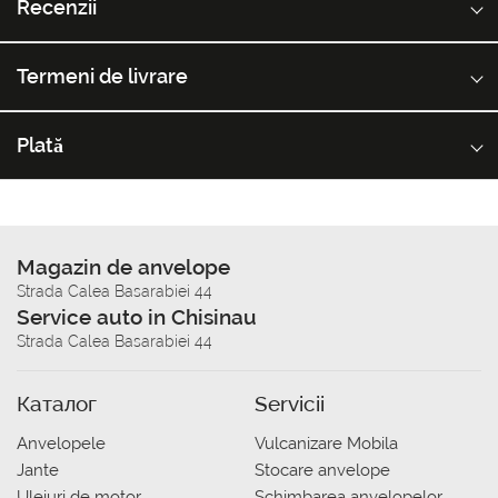
Recenzii
Termeni de livrare
Plată
Magazin de anvelope
Strada Calea Basarabiei 44
Service auto in Chisinau
Strada Calea Basarabiei 44
Каталог
Servicii
Anvelopele
Vulcanizare Mobila
Jante
Stocare anvelope
Uleiuri de motor
Schimbarea anvelopelor