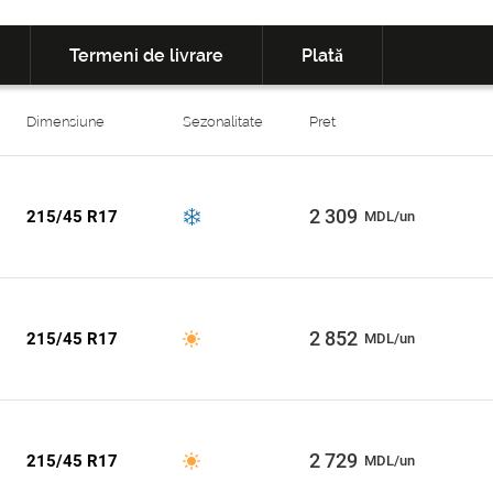
Termeni de livrare
Plată
Dimensiune
Sezonalitate
Pret
2 309
215/45 R17
MDL/un
2 852
215/45 R17
MDL/un
2 729
215/45 R17
MDL/un