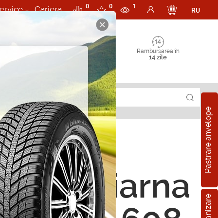
0
0
1
ervice
Cariera
RU
Rambursarea în
14 zile
Pastrare anvelope
ope de iarna