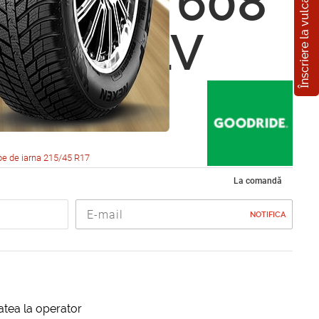
Înscriere la vulcanizare
ide SW 608
5 R17 91V
e de iarna 215/45 R17
La comandă
NOTIFICA
itatea la operator