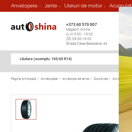
-
Anvelopele
Jante
Uleiuri de motor
Acumulat
+373 60 570 007
+373 
Magazin online
Vulcan
(L-V) 9:00 - 19:00
stop în
(Sî) 09:00-19:00
Strada Calea Basarabiei 44
căutare (exemplu: 165/60 R14)
Pagina principală
/
Anvelopele
/
Anvelope de iarna
/
Goodride
/
Anvelope de