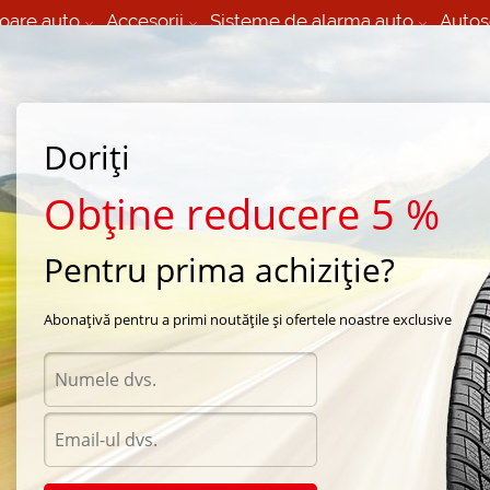
oare auto
Accesorii
Sisteme de alarma auto
Autos
60 066 000
+373 60 608 000
izare Mobila 24/7 non
Service auto in Chisinau
 toate regiunile
(L-V) 9:00 - 19:00
Doriți
(Sî) 09:00-19:00
Strada Calea Basarabiei 44
Obține reducere 5 %
Pentru prima achiziție?
 iarna Goodride
/
SW 608
/
Goodride SW 608 215/45 R17 91V
Abonațivă pentru a primi noutățile și ofertele noastre exclusive
Anvel