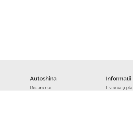
Autoshina
Informații 
Despre noi
Livrarea şi pla
Noutati
Сumpăra in cr
r
Cariera
Anvelope dup
Contacte
Toate dimensi
accident
Condiții de returnare
Livrare anvelo
care
Politica de confidențialitate
Bine sa stii
ibil
A deveni furnizor de anvelope
Program de loi