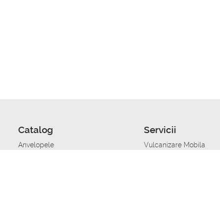
Catalog
Servicii
Anvelopele
Vulcanizare Mobila
Jante
Stocare anvelope
Uleiuri de motor
Schimbarea anvelopelo
Acumulatoare auto
Taierea benzii de rulare
Accesorii
Ajutor tehnic in caz de 
Sisteme de alarma auto
Asistenta tehnica la blo
Alimentarea cu combust