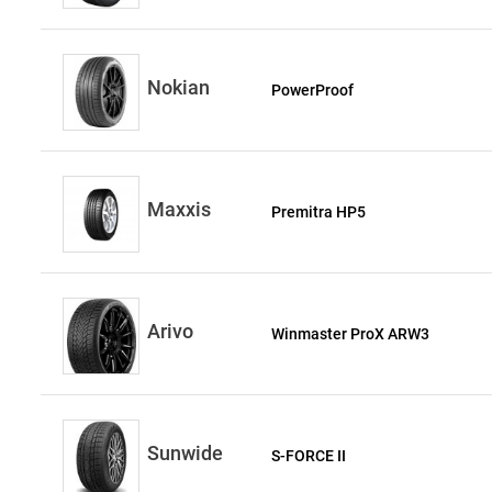
Nokian
PowerProof
Maxxis
Premitra HP5
Arivo
Winmaster ProX ARW3
Sunwide
S-FORCE II