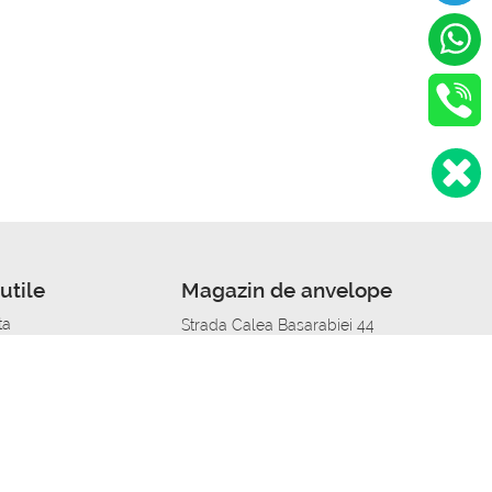
utile
Magazin de anvelope
ta
Strada Calea Basarabiei 44
edit
Service auto in Chisinau
a automobil
unile anvelopelor
Strada Calea Basarabiei 44
pelor în orașe
alitate
Aplicația Autoshina de pe telefon