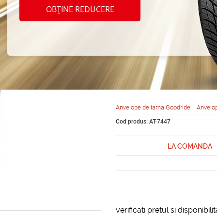
Goodr
OBȚINE REDUCERE
215/4
Anvelope de iarna Goodride
Anvelop
Cod produs: AT-7447
LA COMANDA
verificati pretul si disponibil