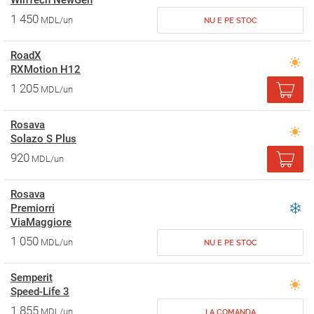
WinTech NewGen
1 450
MDL/un
NU E PE STOC
RoadX
RXMotion H12
1 205
MDL/un
Rosava
Solazo S Plus
920
MDL/un
Rosava
Premiorri
ViaMaggiore
1 050
MDL/un
NU E PE STOC
Semperit
Speed-Life 3
1 855
MDL/un
LA COMANDA