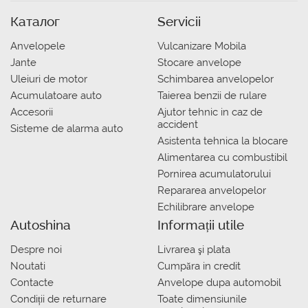
Каталог
Servicii
Anvelopele
Vulcanizare Mobila
Jante
Stocare anvelope
Uleiuri de motor
Schimbarea anvelopelor
Acumulatoare auto
Taierea benzii de rulare
Accesorii
Ajutor tehnic in caz de
accident
Sisteme de alarma auto
Asistenta tehnica la blocare
Alimentarea cu combustibil
Pornirea acumulatorului
Repararea anvelopelor
Echilibrare anvelope
Autoshina
Informații utile
Despre noi
Livrarea şi plata
Noutati
Сumpăra in credit
Contacte
Anvelope dupa automobil
Condiții de returnare
Toate dimensiunile