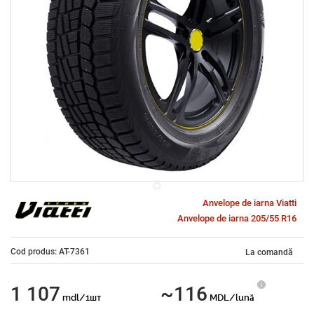
Anvelope de iarna Viatti
Anvelope de iarna 205/55 R16
Cod produs: AT-7361
La comandă
1 107
~116
mdl/1шт
MDL/lună