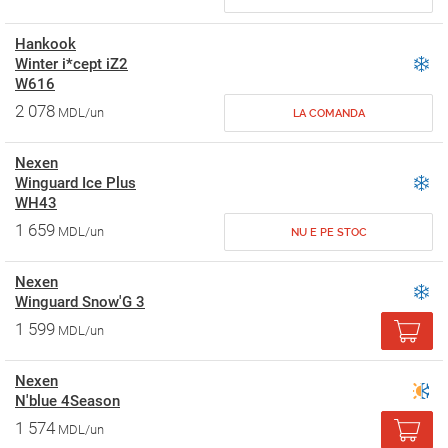
Hankook
Winter i*cept iZ2
W616
2 078
MDL/un
LA COMANDA
Nexen
Winguard Ice Plus
WH43
1 659
MDL/un
NU E PE STOC
Nexen
Winguard Snow'G 3
1 599
MDL/un
Nexen
N'blue 4Season
1 574
MDL/un