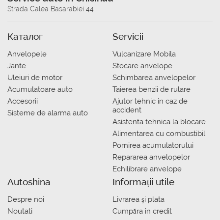
Strada Calea Basarabiei 44
Каталог
Servicii
Anvelopele
Vulcanizare Mobila
Jante
Stocare anvelope
Uleiuri de motor
Schimbarea anvelopelor
Acumulatoare auto
Taierea benzii de rulare
Accesorii
Ajutor tehnic in caz de
accident
Sisteme de alarma auto
Asistenta tehnica la blocare
Alimentarea cu combustibil
Pornirea acumulatorului
Repararea anvelopelor
Echilibrare anvelope
Autoshina
Informații utile
Despre noi
Livrarea şi plata
Noutati
Сumpăra in credit