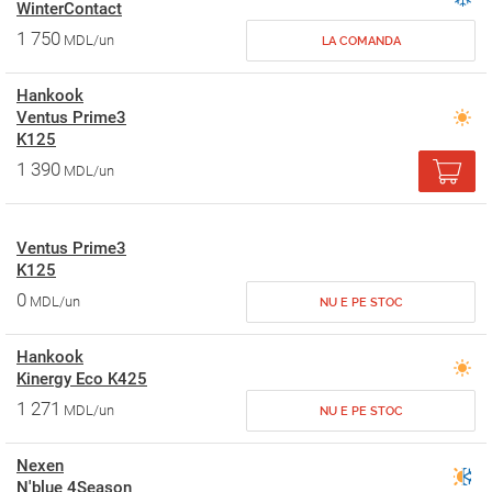
WinterContact
1 750
MDL/un
LA COMANDA
Hankook
Ventus Prime3
K125
1 390
MDL/un
Ventus Prime3
K125
0
MDL/un
NU E PE STOC
Hankook
Kinergy Eco K425
1 271
MDL/un
NU E PE STOC
Nexen
N'blue 4Season