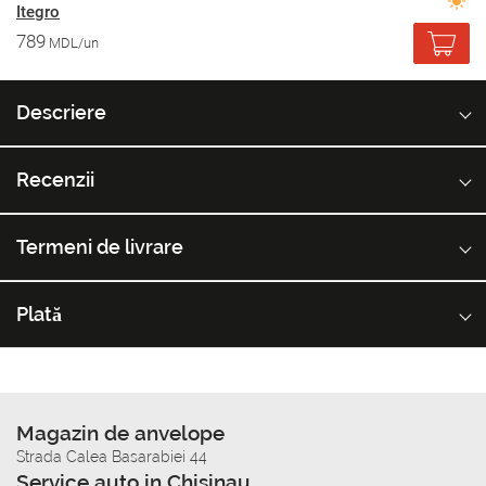
Itegro
789
MDL/un
Descriere
Recenzii
Termeni de livrare
Plată
Magazin de anvelope
Strada Calea Basarabiei 44
Service auto in Chisinau