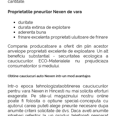
cantitate.
Proprietatile pneurilor Nexen de vara
duritate
durata extinsa de explotare
aderenta buna
frinare excelenta proprietati uluitoare de frinare
Compania producatoare a oferit din plin acestor
anvelope proprietati excelente de exploatare. Un alt
beneficiu substantial - securitatea ecologica a
cauciucurilor. ECO-Materialele nu prejudiciaza
consumatorilor si mediului.
Obtine cauciucuri auto Nexen intr-un mod avantajos
Intr-o epoca tehnologizataobtinerea cauciucurilor
pentru vara Nexen in Hincesti nu mai solicita eforturi
exagerate. Pe site-ul magazinului nostru online
poate fi folosita o optiune special-conceputa cu
ajutorul careia puteti alege pneurile necesare dupa
anumite criterii solicitate de dvs. Daca aveti anumite
intrebari referitor la un produs telefonati neaparat