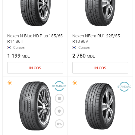
Nexen N-Blue HD Plus 185/65
Nexen NFera RU1 225/55
R14 86H
R18 98V
Coreea
Coreea
1 199
2 780
MDL
MDL
IN COS
IN COS