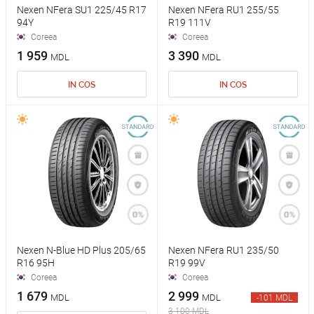
Nexen NFera SU1 225/45 R17
Nexen NFera RU1 255/55
94Y
R19 111V
Coreea
Coreea
1 959
3 390
MDL
MDL
IN COS
IN COS
Nexen N-Blue HD Plus 205/65
Nexen NFera RU1 235/50
R16 95H
R19 99V
Coreea
Coreea
1 679
2 999
MDL
MDL
-101 MDL
3 100 MDL