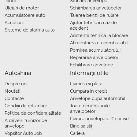
Jante
Stocare anvelope
Uleiuri de motor
Schimbarea anvelopelor
Acumulatoare auto
Taierea benzii de rulare
Accesorii
Ajutor tehnic in caz de
accident
Sisteme de alarma auto
Asistenta tehnica la blocare
Alimentarea cu combustibil
Pornirea acumulatorului
Repararea anvelopelor
Echilibrare anvelope
Autoshina
Informații utile
Despre noi
Livrarea şi plata
Noutati
Сumpăra in credit
Contacte
Anvelope dupa automobil
Condiții de returnare
Toate dimensiunile
anvelopelor
Politica de confidențialitate
Livrare anvelopelor în orașe
A deveni furnizor de
anvelope
Bine sa stii
Vopsitor Auto Job
Cariera