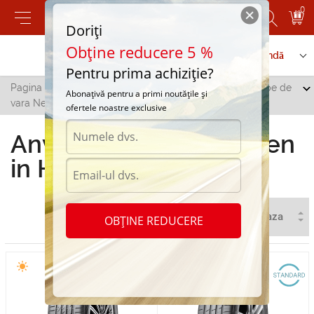
0
Doriți
Obține reducere 5 %
Contactați-ne
Serviciu de comandă
Pentru prima achiziție?
Pagina principală
/
Toate orașele
/
Hincesti
/
Anvelope de
Abonațivă pentru a primi noutățile și
vara Nexen in Hincesti
ofertele noastre exclusive
Anvelope de vara Nexen
in Hincesti
OBȚINE REDUCERE