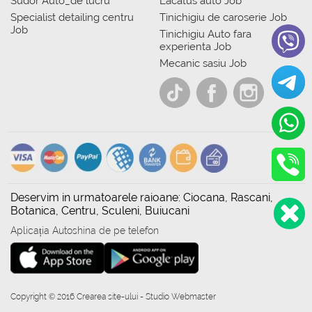
Sudor Auto_de lucru
Lacatus auto Job
Specialist detailing centru
Tinichigiu de caroserie Job
Job
Tinichigiu Auto fara
experienta Job
Mecanic sasiu Job
Deservim in urmatoarele raioane: Ciocana, Rascani,
Botanica, Centru, Sculeni, Buiucani
Aplicația Autoshina de pe telefon
Copyright © 2016 Crearea site-ului - Studio Webmaster