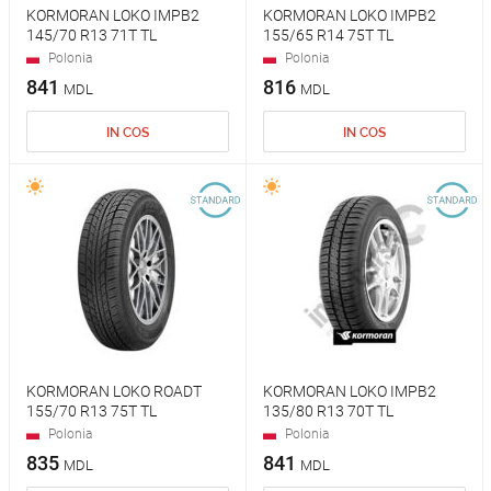
KORMORAN LOKO IMPB2
KORMORAN LOKO IMPB2
145/70 R13 71T TL
155/65 R14 75T TL
Polonia
Polonia
841
816
MDL
MDL
IN COS
IN COS
KORMORAN LOKO ROADT
KORMORAN LOKO IMPB2
155/70 R13 75T TL
135/80 R13 70T TL
Polonia
Polonia
835
841
MDL
MDL