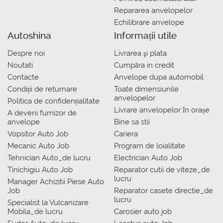
Repararea anvelopelor
Echilibrare anvelope
Autoshina
Informații utile
Despre noi
Livrarea şi plata
Noutati
Сumpăra in credit
Contacte
Anvelope dupa automobil
Condiții de returnare
Toate dimensiunile
anvelopelor
Politica de confidențialitate
Livrare anvelopelor în orașe
A deveni furnizor de
anvelope
Bine sa stii
Vopsitor Auto Job
Cariera
Mecanic Auto Job
Program de loialitate
Tehnician Auto_de lucru
Electrician Auto Job
Tinichigiu Auto Job
Reparator cutii de viteze_de
lucru
Manager Achizitii Piese Auto
Job
Reparator casete directie_de
lucru
Specialist la Vulcanizare
Mobila_de lucru
Carosier auto job