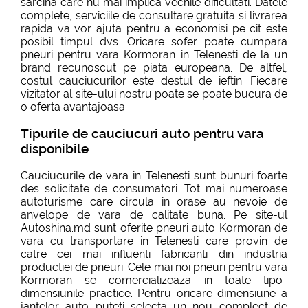
sarcina care nu mai implica vechile dificultati. Datele
complete, serviciile de consultare gratuita si livrarea
rapida va vor ajuta pentru a economisi pe cit este
posibil timpul dvs. Oricare sofer poate cumpara
pneuri pentru vara Kormoran in Telenesti de la un
brand recunoscut pe piata europeana. De altfel,
costul cauciucurilor este destul de ieftin. Fiecare
vizitator al site-ului nostru poate se poate bucura de
o oferta avantajoasa.
Tipurile de cauciucuri auto pentru vara
disponibile
Cauciucurile de vara in Telenesti sunt bunuri foarte
des solicitate de consumatori. Tot mai numeroase
autoturisme care circula in orase au nevoie de
anvelope de vara de calitate buna. Pe site-ul
Autoshina.md sunt oferite pneuri auto Kormoran de
vara cu transportare in Telenesti care provin de
catre cei mai influenti fabricanti din industria
productiei de pneuri. Cele mai noi pneuri pentru vara
Kormoran se comercializeaza in toate tipo-
dimensiunile practice. Pentru oricare dimensiune a
jantelor auto puteti selecta un nou complect de