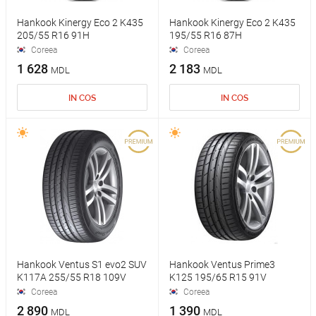
Hankook Kinergy Eco 2 K435
Hankook Kinergy Eco 2 K435
205/55 R16 91H
195/55 R16 87H
Coreea
Coreea
1 628
2 183
MDL
MDL
IN COS
IN COS
Hankook Ventus S1 evo2 SUV
Hankook Ventus Prime3
K117A 255/55 R18 109V
K125 195/65 R15 91V
Coreea
Coreea
2 890
1 390
MDL
MDL