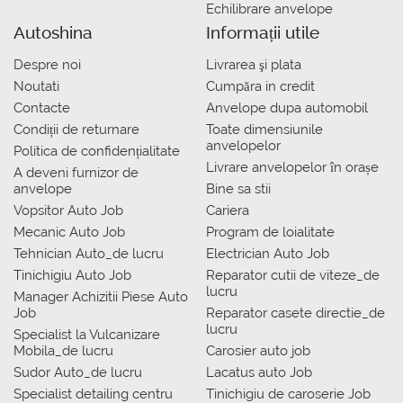
Echilibrare anvelope
Autoshina
Informații utile
Despre noi
Livrarea şi plata
Noutati
Сumpăra in credit
Contacte
Anvelope dupa automobil
Condiții de returnare
Toate dimensiunile
anvelopelor
Politica de confidențialitate
Livrare anvelopelor în orașe
A deveni furnizor de
anvelope
Bine sa stii
Vopsitor Auto Job
Cariera
Mecanic Auto Job
Program de loialitate
Tehnician Auto_de lucru
Electrician Auto Job
Tinichigiu Auto Job
Reparator cutii de viteze_de
lucru
Manager Achizitii Piese Auto
Job
Reparator casete directie_de
lucru
Specialist la Vulcanizare
Mobila_de lucru
Carosier auto job
Sudor Auto_de lucru
Lacatus auto Job
Specialist detailing centru
Tinichigiu de caroserie Job