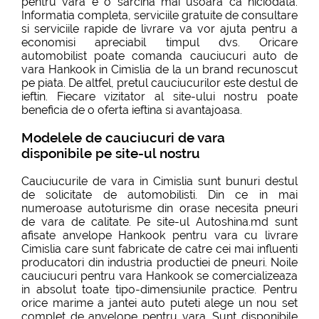
pentru vara e o sarcina mai usoara ca niciodata.
Informatia completa, serviciile gratuite de consultare
si serviciile rapide de livrare va vor ajuta pentru a
economisi apreciabil timpul dvs. Oricare
automobilist poate comanda cauciucuri auto de
vara Hankook in Cimislia de la un brand recunoscut
pe piata. De altfel, pretul cauciucurilor este destul de
ieftin. Fiecare vizitator al site-ului nostru poate
beneficia de o oferta ieftina si avantajoasa.
Modelele de cauciucuri de vara
disponibile pe site-ul nostru
Cauciucurile de vara in Cimislia sunt bunuri destul
de solicitate de automobilisti. Din ce in mai
numeroase autoturisme din orase necesita pneuri
de vara de calitate. Pe site-ul Autoshina.md sunt
afisate anvelope Hankook pentru vara cu livrare
Cimislia care sunt fabricate de catre cei mai influenti
producatori din industria productiei de pneuri. Noile
cauciucuri pentru vara Hankook se comercializeaza
in absolut toate tipo-dimensiunile practice. Pentru
orice marime a jantei auto puteti alege un nou set
complet de anvelope pentru vara. Sunt disponibile