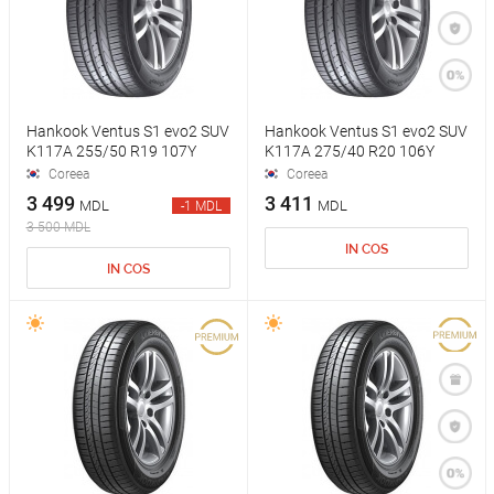
Hankook Ventus S1 evo2 SUV
Hankook Ventus S1 evo2 SUV
K117A 255/50 R19 107Y
K117A 275/40 R20 106Y
Coreea
Coreea
3 499
3 411
MDL
MDL
-1 MDL
3 500 MDL
IN COS
IN COS