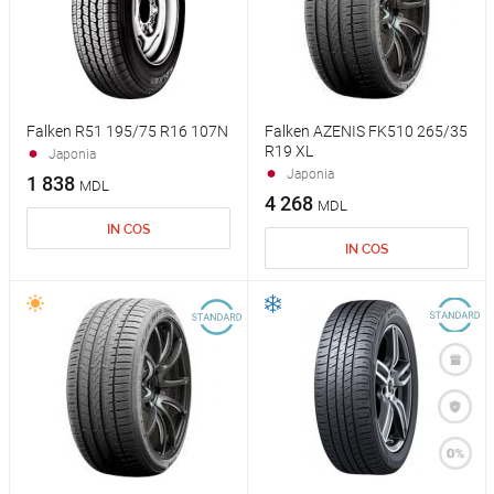
Falken R51 195/75 R16 107N
Falken AZENIS FK510 265/35
R19 XL
Japonia
Japonia
1 838
MDL
4 268
MDL
IN COS
IN COS