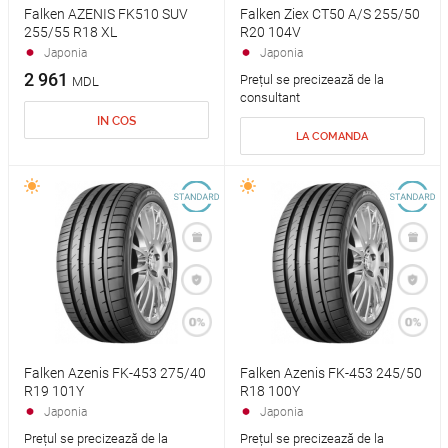
Falken AZENIS FK510 SUV
Falken Ziex CT50 A/S 255/50
255/55 R18 XL
R20 104V
Japonia
Japonia
2 961
Prețul se precizează de la
MDL
consultant
IN COS
LA COMANDA
Falken Azenis FK-453 275/40
Falken Azenis FK-453 245/50
R19 101Y
R18 100Y
Japonia
Japonia
Prețul se precizează de la
Prețul se precizează de la