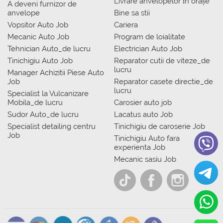
Livrare anvelopelor în orașe
A deveni furnizor de
anvelope
Bine sa stii
Vopsitor Auto Job
Cariera
Mecanic Auto Job
Program de loialitate
Tehnician Auto_de lucru
Electrician Auto Job
Tinichigiu Auto Job
Reparator cutii de viteze_de
lucru
Manager Achizitii Piese Auto
Job
Reparator casete directie_de
lucru
Specialist la Vulcanizare
Mobila_de lucru
Carosier auto job
Sudor Auto_de lucru
Lacatus auto Job
Specialist detailing centru
Tinichigiu de caroserie Job
Job
Tinichigiu Auto fara
experienta Job
Mecanic sasiu Job