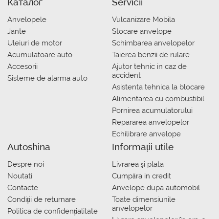
Каталог
Servicii
Anvelopele
Vulcanizare Mobila
Jante
Stocare anvelope
Uleiuri de motor
Schimbarea anvelopelor
Acumulatoare auto
Taierea benzii de rulare
Accesorii
Ajutor tehnic in caz de
accident
Sisteme de alarma auto
Asistenta tehnica la blocare
Alimentarea cu combustibil
Pornirea acumulatorului
Repararea anvelopelor
Echilibrare anvelope
Autoshina
Informații utile
Despre noi
Livrarea şi plata
Noutati
Сumpăra in credit
Contacte
Anvelope dupa automobil
Condiții de returnare
Toate dimensiunile
anvelopelor
Politica de confidențialitate