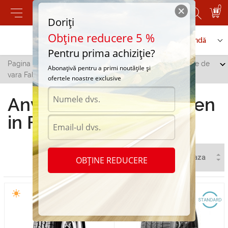
0
Doriți
Obține reducere 5 %
Contactați-ne
Serviciu de comandă
Pentru prima achiziție?
Pagina principală
/
Toate orașele
/
Floresti
/
Anvelope de
Abonațivă pentru a primi noutățile și
vara Falken in Floresti
ofertele noastre exclusive
Anvelope de vara Falken
in Floresti
OBȚINE REDUCERE