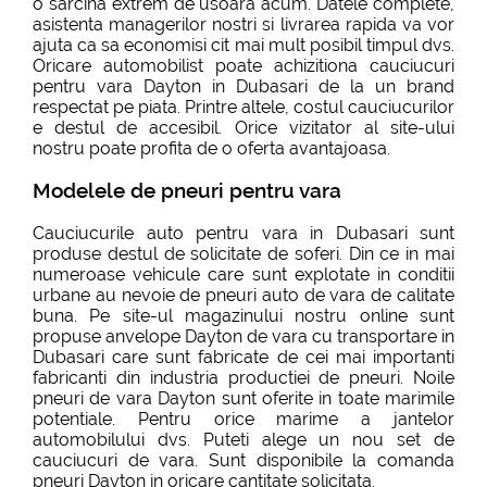
o sarcina extrem de usoara acum. Datele complete,
asistenta managerilor nostri si livrarea rapida va vor
ajuta ca sa economisi cit mai mult posibil timpul dvs.
Oricare automobilist poate achizitiona cauciucuri
pentru vara Dayton in Dubasari de la un brand
respectat pe piata. Printre altele, costul cauciucurilor
e destul de accesibil. Orice vizitator al site-ului
nostru poate profita de o oferta avantajoasa.
Modelele de pneuri pentru vara
Cauciucurile auto pentru vara in Dubasari sunt
produse destul de solicitate de soferi. Din ce in mai
numeroase vehicule care sunt explotate in conditii
urbane au nevoie de pneuri auto de vara de calitate
buna. Pe site-ul magazinului nostru online sunt
propuse anvelope Dayton de vara cu transportare in
Dubasari care sunt fabricate de cei mai importanti
fabricanti din industria productiei de pneuri. Noile
pneuri de vara Dayton sunt oferite in toate marimile
potentiale. Pentru orice marime a jantelor
automobilului dvs. Puteti alege un nou set de
cauciucuri de vara. Sunt disponibile la comanda
pneuri Dayton in oricare cantitate solicitata.