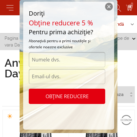
0
Doriți
Obține reducere 5 %
Contactați-ne
Serviciu de comandă
Pentru prima achiziție?
Pagina principală
/
Toate orașele
/
Dubasari
/
Anvelope de
Abonațivă pentru a primi noutățile și
vara Dayton in Dubasari
ofertele noastre exclusive
Anvelope de vara
Dayton in Dubasari
OBȚINE REDUCERE