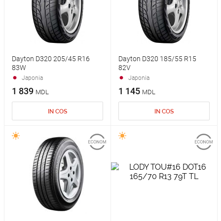
Dayton D320 205/45 R16
Dayton D320 185/55 R15
83W
82V
Japonia
Japonia
1 839
1 145
MDL
MDL
IN COS
IN COS