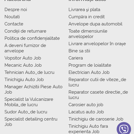
Despre noi
Livrarea şi plata
Noutati
Сumpăra in credit
Contacte
Anvelope dupa automobil
Condiții de returnare
Toate dimensiunile
anvelopelor
Politica de confidențialitate
Livrare anvelopelor în orașe
A deveni furnizor de
anvelope
Bine sa stii
Vopsitor Auto Job
Cariera
Mecanic Auto Job
Program de loialitate
Tehnician Auto_de lucru
Electrician Auto Job
Tinichigiu Auto Job
Reparator cutii de viteze_de
lucru
Manager Achizitii Piese Auto
Job
Reparator casete directie_de
lucru
Specialist la Vulcanizare
Mobila_de lucru
Carosier auto job
Sudor Auto_de lucru
Lacatus auto Job
Specialist detailing centru
Tinichigiu de caroserie Job
Job
Tinichigiu Auto fara
experienta Job