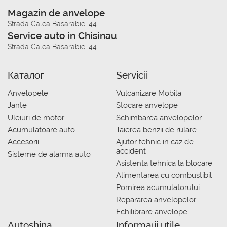
Magazin de anvelope
Strada Calea Basarabiei 44
Service auto in Chisinau
Strada Calea Basarabiei 44
Каталог
Servicii
Anvelopele
Vulcanizare Mobila
Jante
Stocare anvelope
Uleiuri de motor
Schimbarea anvelopelor
Acumulatoare auto
Taierea benzii de rulare
Accesorii
Ajutor tehnic in caz de
accident
Sisteme de alarma auto
Asistenta tehnica la blocare
Alimentarea cu combustibil
Pornirea acumulatorului
Repararea anvelopelor
Echilibrare anvelope
Autoshina
Informații utile