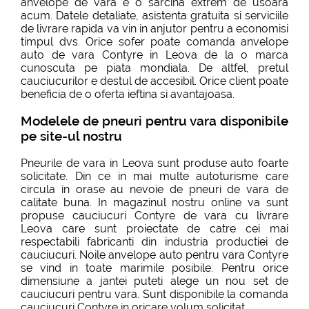
anvelope de vara e o sarcina extrem de usoara
acum. Datele detaliate, asistenta gratuita si serviciile
de livrare rapida va vin in anjutor pentru a economisi
timpul dvs. Orice sofer poate comanda anvelope
auto de vara Contyre in Leova de la o marca
cunoscuta pe piata mondiala. De altfel, pretul
cauciucurilor e destul de accesibil. Orice client poate
beneficia de o oferta ieftina si avantajoasa.
Modelele de pneuri pentru vara disponibile
pe site-ul nostru
Pneurile de vara in Leova sunt produse auto foarte
solicitate. Din ce in mai multe autoturisme care
circula in orase au nevoie de pneuri de vara de
calitate buna. In magazinul nostru online va sunt
propuse cauciucuri Contyre de vara cu livrare
Leova care sunt proiectate de catre cei mai
respectabili fabricanti din industria productiei de
cauciucuri. Noile anvelope auto pentru vara Contyre
se vind in toate marimile posibile. Pentru orice
dimensiune a jantei puteti alege un nou set de
cauciucuri pentru vara. Sunt disponibile la comanda
cauciucuri Contyre in oricare volum solicitat.