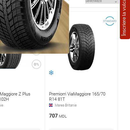
Înscriere la vulcanizare
aMaggiore Z Plus
Premiorri ViaMaggiore 165/70
102H
R14 81T
ie
Marea Britanie
707
MDL