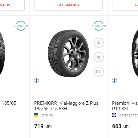
IN COȘ
LA COMANDA
L
e 185/65
PREMIORRI ViaMaggiore Z Plus
Premiorri Vi
185/65 R15 88H
R13 82T
Ucraina
Marea Britan
719
663
MDL
MDL