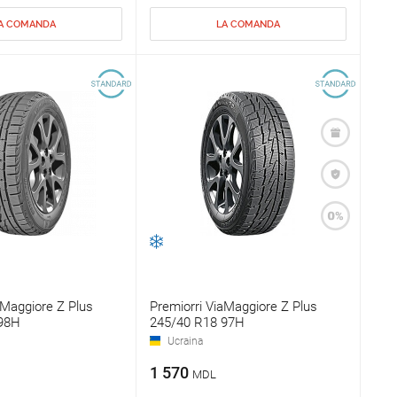
A COMANDA
LA COMANDA
aMaggiore Z Plus
Premiorri ViaMaggiore Z Plus
98H
245/40 R18 97H
Ucraina
1 570
MDL