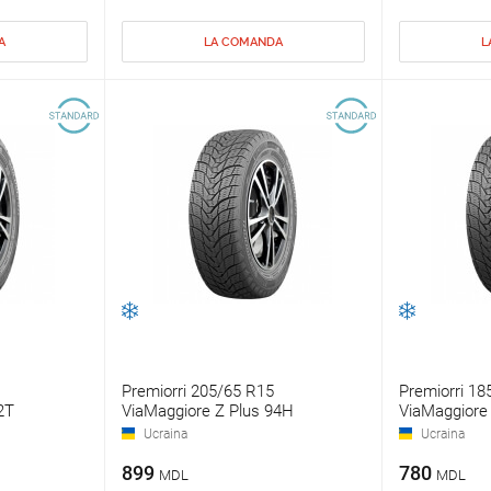
A
LA COMANDA
L
Premiorri 205/65 R15
Premiorri 18
2T
ViaMaggiore Z Plus 94H
ViaMaggiore
Ucraina
Ucraina
899
780
MDL
MDL