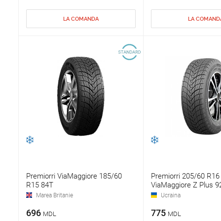
LA COMANDA
LA COMAND
Premiorri ViaMaggiore 185/60
Premiorri 205/60 R16
R15 84T
ViaMaggiore Z Plus 9
Marea Britanie
Ucraina
696
775
MDL
MDL