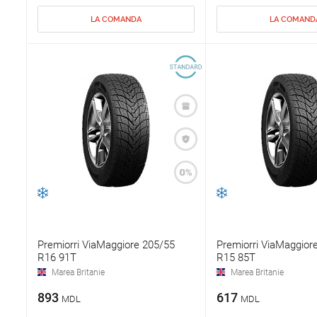
LA COMANDA
LA COMAND
Premiorri ViaMaggiore 205/55
Premiorri ViaMaggior
R16 91T
R15 85T
Marea Britanie
Marea Britanie
893
617
MDL
MDL