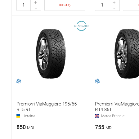
+
+
IN COȘ
-
-
Premiorri ViaMaggiore 195/65
Premiorri ViaMaggior
R15 91T
R14 86T
Ucraina
Marea Britanie
850
755
MDL
MDL