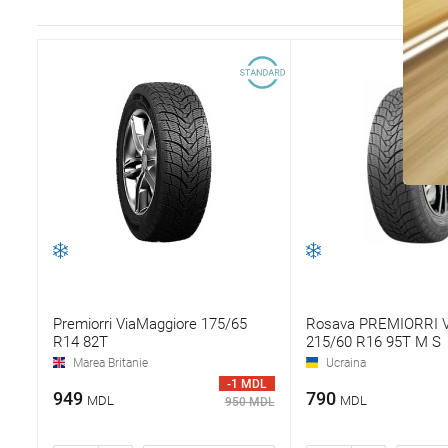
Premiorri ViaMaggiore 175/65
Rosava PREMIORRI V
R14 82T
215/60 R16 95T M S
Marea Britanie
Ucraina
-1 MDL
949
790
MDL
MDL
950 MDL