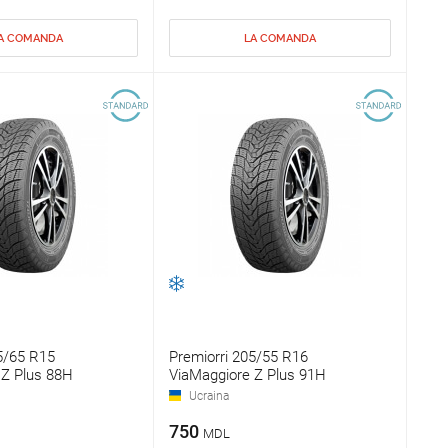
A COMANDA
LA COMANDA
5/65 R15
Premiorri 205/55 R16
 Z Plus 88H
ViaMaggiore Z Plus 91H
Ucraina
750
MDL