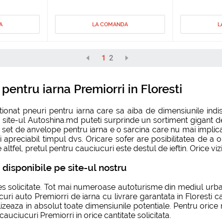
A
LA COMANDA
L
1
2
entru iarna Premiorri in Floresti
tionat pneuri pentru iarna care sa aiba de dimensiunile indi
 pe site-ul Autoshina.md puteti surprinde un sortiment gigant
set de anvelope pentru iarna e o sarcina care nu mai implica ve
i apreciabil timpul dvs. Oricare sofer are posibilitatea de a 
tfel, pretul pentru cauciucuri este destul de ieftin. Orice vizi
disponibile pe site-ul nostru
des solicitate. Tot mai numeroase autoturisme din mediul urba
uri auto Premiorri de iarna cu livrare garantata in Floresti car
izeaza in absolut toate dimensiunile potentiale. Pentru oric
auciucuri Premiorri in orice cantitate solicitata.