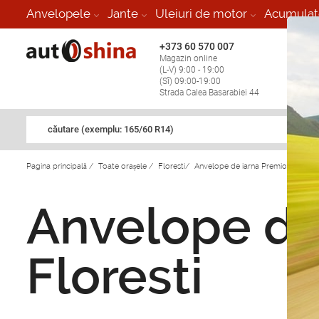
Anvelopele
Jante
Uleiuri de motor
Acumulat
+373 60 570 007
+373 
Magazin online
Vulcan
(L-V) 9:00 - 19:00
stop în
(Sî) 09:00-19:00
Strada Calea Basarabiei 44
căutare (exemplu: 165/60 R14)
Pagina principală
/
Toate orașele
/
Floresti
/
Anvelope de iarna Premiorri in Flor
Anvelope de 
Floresti