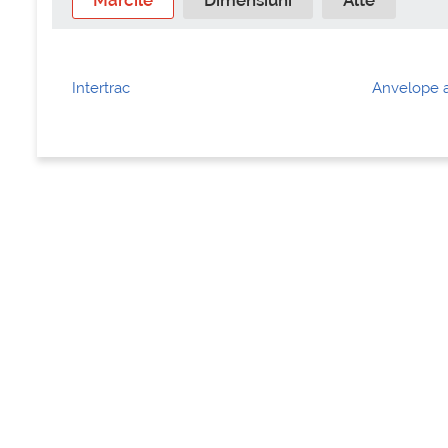
Marcile
Dimensiuni
Alte
Intertrac
Anvelope a