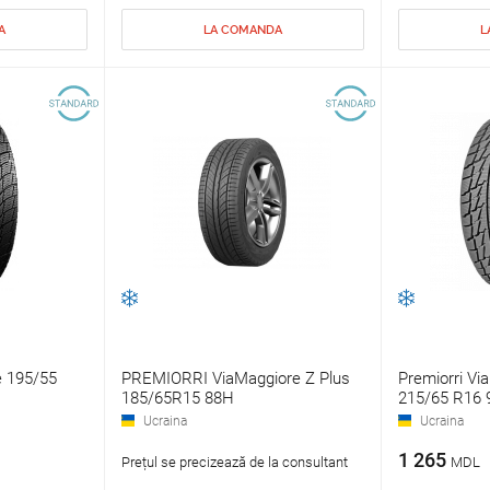
A
LA COMANDA
L
e 195/55
PREMIORRI ViaMaggiore Z Plus
Premiorri Vi
185/65R15 88H
215/65 R16 
Ucraina
Ucraina
1 265
Prețul se precizează de la consultant
MDL