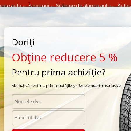
oare auto
Accesorii
Sisteme de alarma auto
Autos
60 066 000
+373 60 608 000
izare Mobila 24/7 non
Service auto in Chisinau
 toate regiunile
(L-V) 9:00 - 19:00
(Sî) 09:00-19:00
Strada Calea Basarabiei 44
Doriți
Obține reducere 5 %
Pentru prima achiziție?
esti
/
iarna Premior
Abonațivă pentru a primi noutățile și ofertele noastre exclusive