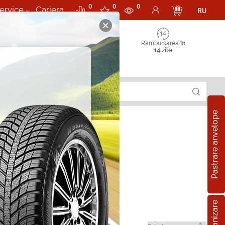
0
0
0
ervice
Cariera
RU
Rambursarea în
14 zile
Pastrare anvelope
ri in