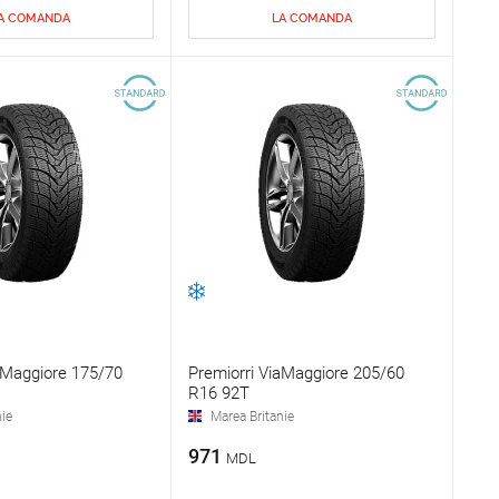
A COMANDA
LA COMANDA
aMaggiore 175/70
Premiorri ViaMaggiore 205/60
R16 92T
ie
Marea Britanie
971
MDL