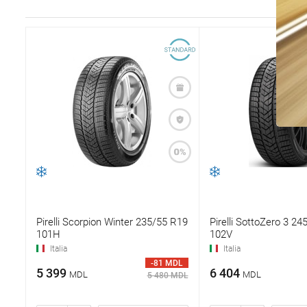
Pirelli Scorpion Winter 235/55 R19
Pirelli SottoZero 3 2
101H
102V
Italia
Italia
-81 MDL
5 399
6 404
MDL
MDL
5 480 MDL