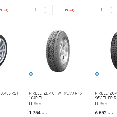
+
+
IN COȘ
IN COȘ
-
-
305/35 R21
PIRELLI ZDP CHW 195/70 R15
PIRELLI ZOP
104R TL
96V TL FR R
Italia
Italia
1 754
6 652
MDL
MDL