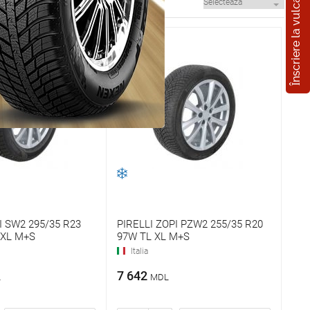
Înscriere la vulcanizare
I SW2 295/35 R23
PIRELLI ZOPI PZW2 255/35 R20
 XL M+S
97W TL XL M+S
Italia
7 642
L
MDL