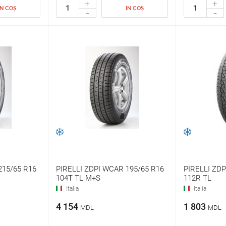
+
+
IN COȘ
IN COȘ
-
-
215/65 R16
PIRELLI ZDPI WCAR 195/65 R16
PIRELLI ZD
104T TL M+S
112R TL
Italia
Italia
4 154
1 803
MDL
MDL