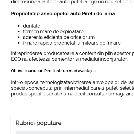
dimensiune a jantelor auto puteti alege un nou set de pneu
Proprietatile anvelopelor auto Pirelli de iarna
duritate
termen mare de exploatare
aderenta eficienta pe orice drum
frinare rapida proprietati uimitoare de frinare
Intreprinderea producatoare a conferit din plin acestor p
ECO nu afecteaza oamenilor si mediului inconjurator.
Obtine cauciucuri Pirelli intr-un mod avantajos
Intr-o epoca tehnologizataobtinerea anvelopelor de iarna 
special-conceputa prin intermediul careia puteti selecta
produs specific sunati numaidecit consultantii magazinul
Rubrici populare