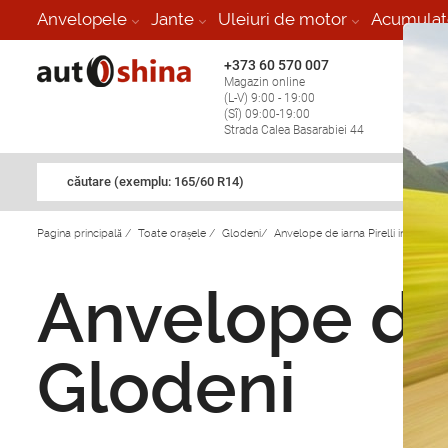
Anvelopele
Jante
Uleiuri de motor
Acumulat
+373 60 570 007
+373 
Magazin online
Vulcan
(L-V) 9:00 - 19:00
stop în
(Sî) 09:00-19:00
Strada Calea Basarabiei 44
căutare (exemplu: 165/60 R14)
Pagina principală
/
Toate orașele
/
Glodeni
/
Anvelope de iarna Pirelli in Glodeni
Anvelope de i
Glodeni