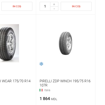
+
IN COȘ
IN COȘ
-
I WCAR 175/70 R14
PIRELLI ZDP WINCH 195/75 R16
107R
Italia
1 864
MDL