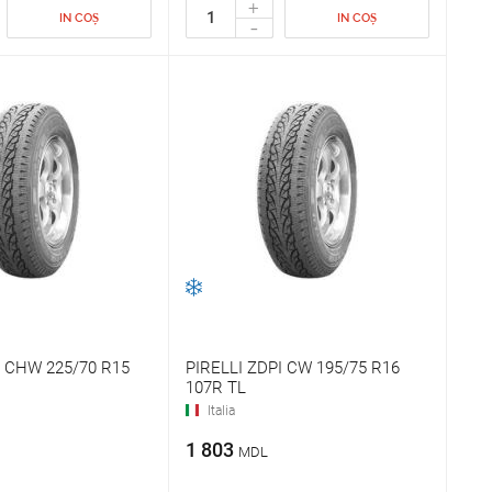
+
IN COȘ
IN COȘ
-
P CHW 225/70 R15
PIRELLI ZDPI CW 195/75 R16
107R TL
Italia
1 803
MDL