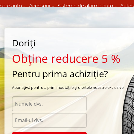
oare auto
Accesorii
Sisteme de alarma auto
Autos
60 066 000
+373 60 608 000
izare Mobila 24/7 non
Service auto in Chisinau
 toate regiunile
(L-V) 9:00 - 19:00
(Sî) 09:00-19:00
Strada Calea Basarabiei 44
Doriți
Obține reducere 5 %
Pentru prima achiziție?
/
arna Pirelli i
Abonațivă pentru a primi noutățile și ofertele noastre exclusive