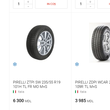
+
+
IN COȘ
-
-
PIRELLI ZTPI SW 235/55 R19
PIRELLI ZDPI WCAR 
101H TL FR MO M+S
109R TL M+S
Italia
Italia
6 300
3 985
MDL
MDL