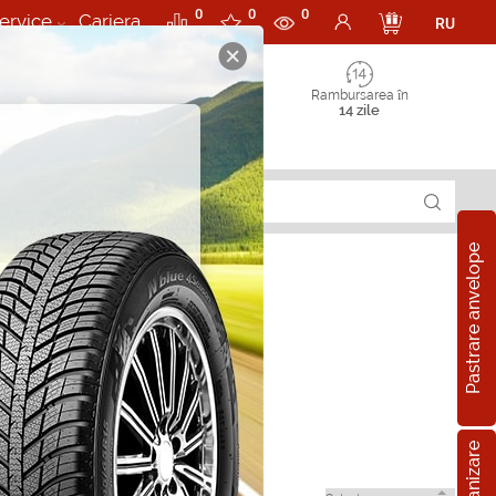
0
0
0
ervice
Cariera
RU
Rambursarea în
14 zile
Pastrare anvelope
n