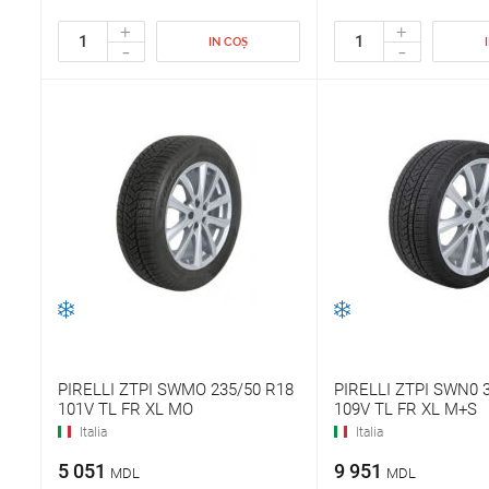
+
+
IN COȘ
-
-
PIRELLI ZTPI SWMO 235/50 R18
PIRELLI ZTPI SWN0 
101V TL FR XL MO
109V TL FR XL M+S
Italia
Italia
5 051
9 951
MDL
MDL