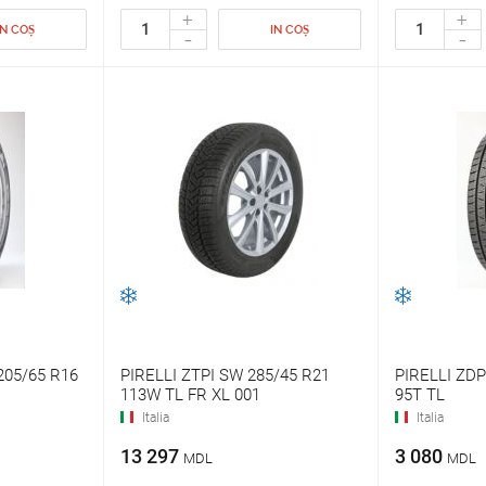
+
+
IN COȘ
IN COȘ
-
-
205/65 R16
PIRELLI ZTPI SW 285/45 R21
PIRELLI ZDP
113W TL FR XL 001
95T TL
Italia
Italia
13 297
3 080
MDL
MDL