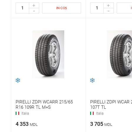
+
+
IN COȘ
-
-
PIRELLI ZDPI WCARR 215/65
PIRELLI ZDPI WCAR 
R16 109R TL M+S
107T TL
Italia
Italia
4 353
3 705
MDL
MDL