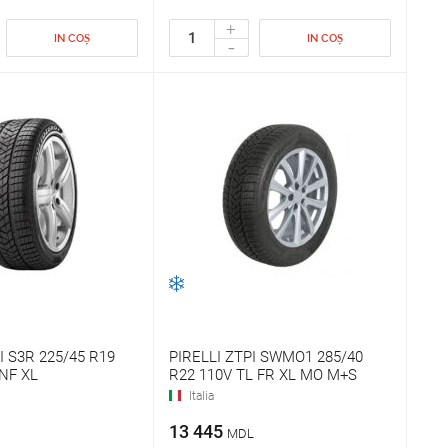
+
IN COȘ
IN COȘ
-
I S3R 225/45 R19
PIRELLI ZTPI SWMO1 285/40
NF XL
R22 110V TL FR XL MO M+S
Italia
13 445
MDL