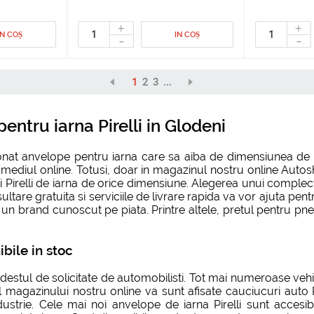
+
+
IN COȘ
IN COȘ
-
-
1
2
3
...
ntru iarna Pirelli in Glodeni
zitionat anvelope pentru iarna care sa aiba de dimensiunea d
n mediul online. Totusi, doar in magazinul nostru online Au
ri Pirelli de iarna de orice dimensiune. Alegerea unui comple
sultare gratuita si serviciile de livrare rapida va vor ajuta pe
n brand cunoscut pe piata. Printre altele, pretul pentru pneuri 
bile in stoc
destul de solicitate de automobilisti. Tot mai numeroase vehi
l magazinului nostru online va sunt afisate cauciucuri auto Pi
dustrie. Cele mai noi anvelope de iarna Pirelli sunt accesib