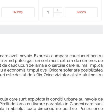
+
IN COȘ
IN COȘ
-
e care aveti nevoie. Expresia cumpara cauciucuri pentru
toshina.md puteti gasi un sortiment extrem de numeros de
ct de cauciucuri de iarna e o sarcina care nu mai implica
ntru a economisi timpul dvs. Oricare sofer are posibilitatea
este destul de ieftin. Orice vizitator al site-ului nostru
cule care sunt explotate in conditii urbane au nevoie de
relli de iarna cu livrare garantata in Glodeni care sunt
ile in absolut toate dimensiunile posibile. Pentru orice