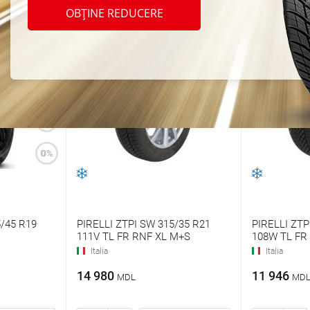
OBȚINE REDUCERE
45/45 R19
PIRELLI ZTPI SW 315/35 R21
PIRELLI ZTP
111V TL FR RNF XL M+S
108W TL FR
Italia
Italia
14 980
11 946
MDL
MD