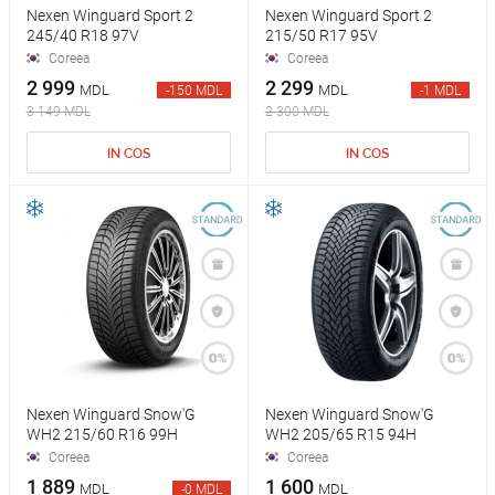
Nexen Winguard Sport 2
Nexen Winguard Sport 2
245/40 R18 97V
215/50 R17 95V
Coreea
Coreea
2 999
2 299
MDL
MDL
-150 MDL
-1 MDL
3 149 MDL
2 300 MDL
IN COS
IN COS
Nexen Winguard Snow'G
Nexen Winguard Snow'G
WH2 215/60 R16 99H
WH2 205/65 R15 94H
Coreea
Coreea
1 889
1 600
MDL
MDL
-0 MDL