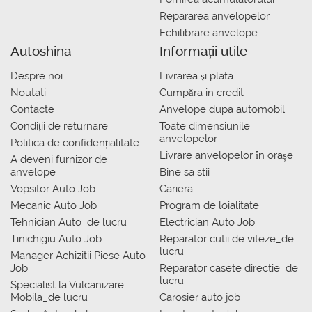
Repararea anvelopelor
Echilibrare anvelope
Autoshina
Informații utile
Despre noi
Livrarea şi plata
Noutati
Сumpăra in credit
Contacte
Anvelope dupa automobil
Condiții de returnare
Toate dimensiunile
anvelopelor
Politica de confidențialitate
Livrare anvelopelor în orașe
A deveni furnizor de
anvelope
Bine sa stii
Vopsitor Auto Job
Cariera
Mecanic Auto Job
Program de loialitate
Tehnician Auto_de lucru
Electrician Auto Job
Tinichigiu Auto Job
Reparator cutii de viteze_de
lucru
Manager Achizitii Piese Auto
Job
Reparator casete directie_de
lucru
Specialist la Vulcanizare
Mobila_de lucru
Carosier auto job