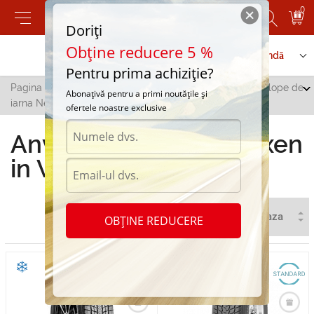
0
Doriți
Obține reducere 5 %
Contactați-ne
Serviciu de comandă
Pentru prima achiziție?
Pagina principală
/
Toate orașele
/
Vulcanesti
/
Anvelope de
Abonațivă pentru a primi noutățile și
iarna Nexen in Vulcanesti
ofertele noastre exclusive
Anvelope de iarna Nexen
in Vulcanesti
OBȚINE REDUCERE