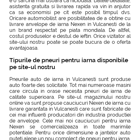
e o sarcina mai usoara ca niciodata. Datele detaliate,
asistenta gratuita si livrarea rapida va vin in anjutor
ca sa economisi pe cit este posibil timpul dvs.
Oricare automobilist are posibilitatea de a obtine cu
livrare anvelope de iarna Nexen in Vulcanesti de la
un brand respectat pe piata mondiala. De altfel,
costul produselor e destul de ieftin. Orice vizitator al
site-ului nostru poate se poate bucura de o oferta
avantajoasa.
Tipurile de pneuri pentru iarna disponibile
pe site-ul nostru
Pneurile auto de iarna in Vulcanesti sunt produse
auto foarte des solicitate. Tot mai numeroase masini
care circula in orase necesita pneuri de iarna de
calitate superioara. Pe site-ul magazinului nostru
online va sunt propuse cauciucuri Nexen de iarna cu
livrare garantata in Vulcanesti care sunt fabricate de
cei mai influenti producatori din industria productiei
de anvelope. Cele mai noi cauciucuri pentru iarna
Nexen se comercializeaza in toate marimile
potentiale. Pentru orice dimensiune a jantelor auto
puteti alege un nou complect de pneuri pentru iarna.