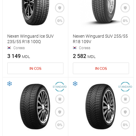
Nexen Winguard Ice SUV
Nexen Winguard SUV 255/55
235/55 R18 100Q
R18 109V
Coreea
Coreea
3 149
2 582
MDL
MDL
IN COS
IN COS