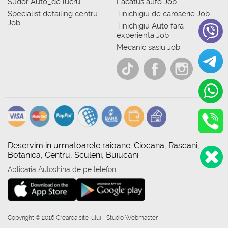
Sudor Auto_de lucru
Lacatus auto Job
Specialist detailing centru
Tinichigiu de caroserie Job
Job
Tinichigiu Auto fara
experienta Job
Mecanic sasiu Job
Deservim in urmatoarele raioane: Ciocana, Rascani,
Botanica, Centru, Sculeni, Buiucani
Aplicația Autoshina de pe telefon
Copyright © 2016 Crearea site-ului - Studio Webmaster