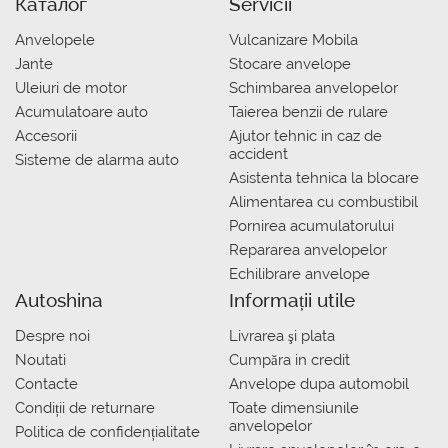
Каталог
Servicii
Anvelopele
Vulcanizare Mobila
Jante
Stocare anvelope
Uleiuri de motor
Schimbarea anvelopelor
Acumulatoare auto
Taierea benzii de rulare
Accesorii
Ajutor tehnic in caz de
accident
Sisteme de alarma auto
Asistenta tehnica la blocare
Alimentarea cu combustibil
Pornirea acumulatorului
Repararea anvelopelor
Echilibrare anvelope
Autoshina
Informații utile
Despre noi
Livrarea şi plata
Noutati
Сumpăra in credit
Contacte
Anvelope dupa automobil
Condiții de returnare
Toate dimensiunile
anvelopelor
Politica de confidențialitate