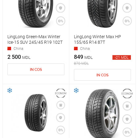
LingLong Green-Max Winter
LingLong Winter Max HP
Ice-15 SUV 245/45 R19 102T
155/65 R14 87T
China
China
2 500
849
MDL
MDL
-21 MDL
870 MDL
IN COS
IN COS