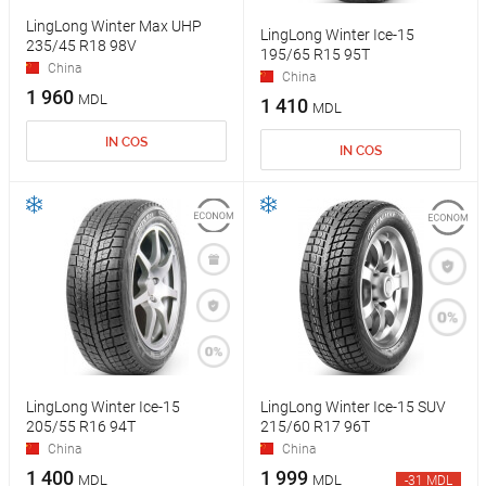
LingLong Winter Max UHP
LingLong Winter Ice-15
235/45 R18 98V
195/65 R15 95T
China
China
1 960
MDL
1 410
MDL
IN COS
IN COS
LingLong Winter Ice-15
LingLong Winter Ice-15 SUV
205/55 R16 94T
215/60 R17 96T
China
China
1 400
1 999
MDL
MDL
-31 MDL