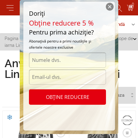
0
Doriți
Obține reducere 5 %
Contactați-ne
Serviciu de comandă
Pentru prima achiziție?
Pagina principală
/
Toate orașele
/
Marculesti
/
Anvelope de
Abonațivă pentru a primi noutățile și
iarna LingLong in Marculesti
ofertele noastre exclusive
Anvelope de iarna
LingLong in Marculesti
OBȚINE REDUCERE