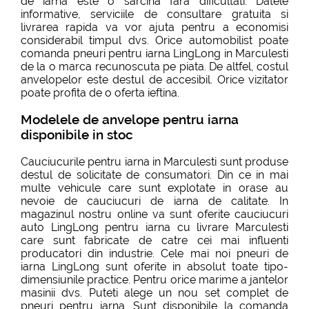
de iarna este o sarcina fara dificultati. Datele
informative, serviciile de consultare gratuita si
livrarea rapida va vor ajuta pentru a economisi
considerabil timpul dvs. Orice automobilist poate
comanda pneuri pentru iarna LingLong in Marculesti
de la o marca recunoscuta pe piata. De altfel, costul
anvelopelor este destul de accesibil. Orice vizitator
poate profita de o oferta ieftina.
Modelele de anvelope pentru iarna
disponibile in stoc
Cauciucurile pentru iarna in Marculesti sunt produse
destul de solicitate de consumatori. Din ce in mai
multe vehicule care sunt explotate in orase au
nevoie de cauciucuri de iarna de calitate. In
magazinul nostru online va sunt oferite cauciucuri
auto LingLong pentru iarna cu livrare Marculesti
care sunt fabricate de catre cei mai influenti
producatori din industrie. Cele mai noi pneuri de
iarna LingLong sunt oferite in absolut toate tipo-
dimensiunile practice. Pentru orice marime a jantelor
masinii dvs. Puteti alege un nou set complet de
pneuri pentru iarna. Sunt disponibile la comanda