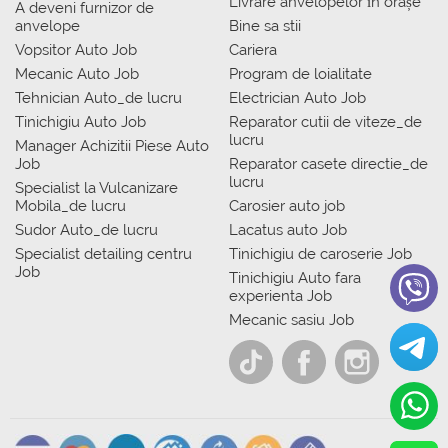
Livrare anvelopelor în orașe
A deveni furnizor de
anvelope
Bine sa stii
Vopsitor Auto Job
Cariera
Mecanic Auto Job
Program de loialitate
Tehnician Auto_de lucru
Electrician Auto Job
Tinichigiu Auto Job
Reparator cutii de viteze_de
lucru
Manager Achizitii Piese Auto
Job
Reparator casete directie_de
lucru
Specialist la Vulcanizare
Mobila_de lucru
Carosier auto job
Sudor Auto_de lucru
Lacatus auto Job
Specialist detailing centru
Tinichigiu de caroserie Job
Job
Tinichigiu Auto fara
experienta Job
Mecanic sasiu Job