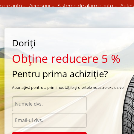
oare auto
Accesorii
Sisteme de alarma auto
Autos
60 066 000
+373 60 608 000
izare Mobila 24/7 non
Service auto in Chisinau
 toate regiunile
(L-V) 9:00 - 19:00
(Sî) 09:00-19:00
Strada Calea Basarabiei 44
Doriți
Obține reducere 5 %
Pentru prima achiziție?
/
 iarna Kama i
Abonațivă pentru a primi noutățile și ofertele noastre exclusive