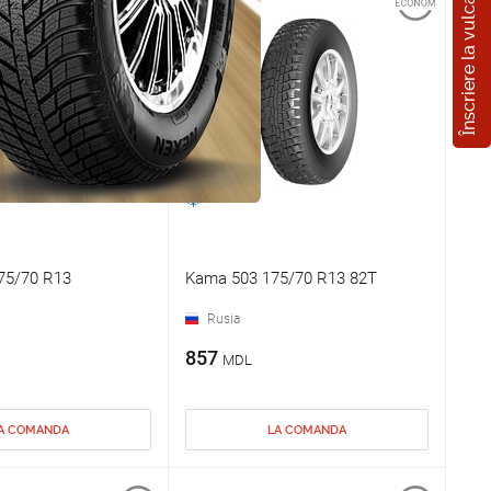
Înscriere la vulcanizare
75/70 R13
Kama 503 175/70 R13 82T
Rusia
857
MDL
A COMANDA
LA COMANDA