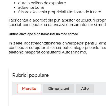
durata extinsa de explotare
aderenta buna
frinare excelenta proprietati uimitoare de frinare
Fabricantul a acordat din plin acestor cauciucuri prop
special-concepute nu dauneaza consumatorilor si mediu
Obtine anvelope auto Kama intr-un mod comod
In zilele noastreachizitionarea anvelopelor pentru iar
conceputa cu ajutorul careia puteti alege pneurile nece
telefonic neaparat consultantii Autoshina.md.
Rubrici populare
Marcile
Dimensiuni
Alte