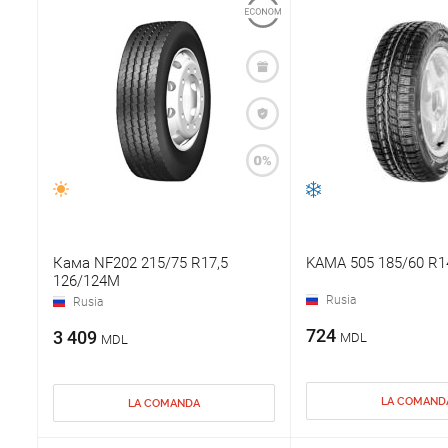
Кама NF202 215/75 R17,5
KAMA 505 185/60 R1
126/124M
Rusia
Rusia
724
3 409
MDL
MDL
LA COMAND
LA COMANDA