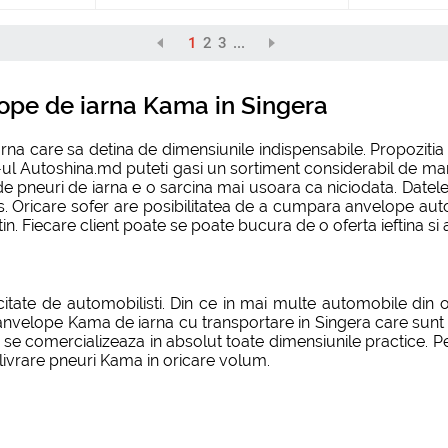
1
2
3
...
ope de iarna Kama in Singera
rna care sa detina de dimensiunile indispensabile. Propoziti
e-ul Autoshina.md puteti gasi un sortiment considerabil de ma
neuri de iarna e o sarcina mai usoara ca niciodata. Datele det
s. Oricare sofer are posibilitatea de a cumpara anvelope a
ftin. Fiecare client poate se poate bucura de o oferta ieftina si
icitate de automobilisti. Din ce in mai multe automobile din
 anvelope Kama de iarna cu transportare in Singera care sunt pr
 se comercializeaza in absolut toate dimensiunile practice. Pe
livrare pneuri Kama in oricare volum.