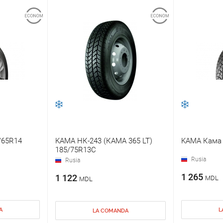
/65R14
KAMA НК-243 (КАМА 365 LT)
KAMA Кама A
185/75R13C
Rusia
Rusia
1 265
1 122
MDL
MDL
A
L
LA COMANDA