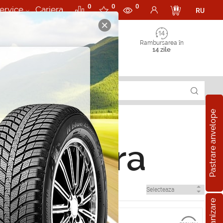
0
0
0
ervice
Cariera
RU
Rambursarea în
14 zile
Pastrare anvelope
n Singera