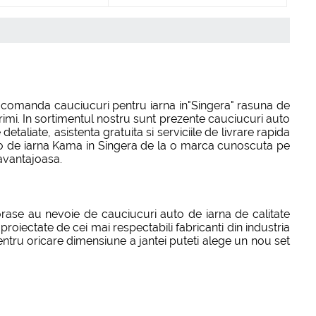
a comanda cauciucuri pentru iarna in"Singera" rasuna de
rimi. In sortimentul nostru sunt prezente cauciucuri auto
aliate, asistenta gratuita si serviciile de livrare rapida
uto de iarna Kama in Singera de la o marca cunoscuta pe
 avantajoasa.
 orase au nevoie de cauciucuri auto de iarna de calitate
oiectate de cei mai respectabili fabricanti din industria
ntru oricare dimensiune a jantei puteti alege un nou set