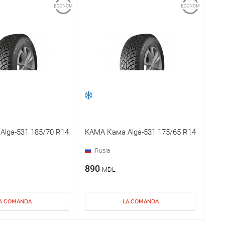
lga-531 185/70 R14
KAMA Кама Alga-531 175/65 R14
Rusia
890
MDL
A COMANDA
LA COMANDA