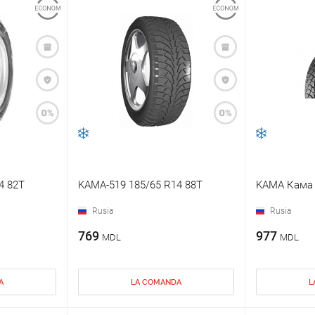
4 82T
KAMA-519 185/65 R14 88T
KAMA Кама A
Rusia
Rusia
769
977
MDL
MDL
A
LA COMANDA
L