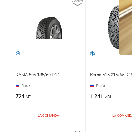
КАМА-505 185/60 R14
Kama 515 215/65 R1
Rusia
Rusia
724
1 241
MDL
MDL
LA COMANDA
LA COMAND