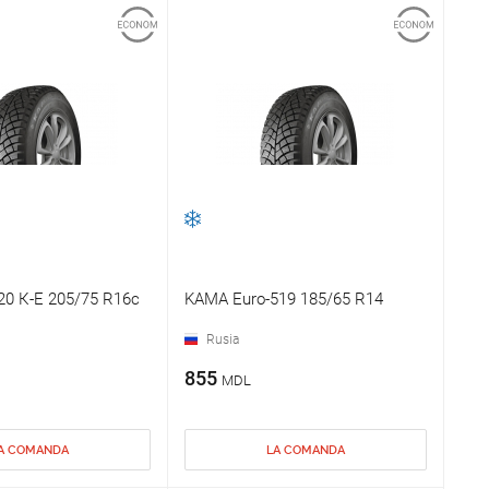
0 К-Е 205/75 R16c
KAMA Еuro-519 185/65 R14
Rusia
855
MDL
A COMANDA
LA COMANDA