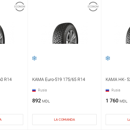
60 R14
KAMA Еuro-519 175/65 R14
KAMA НК- 52
Rusia
Rusia
892
1 760
MDL
MDL
A
LA COMANDA
L