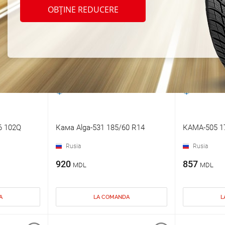
OBȚINE REDUCERE
6 102Q
Кама Alga-531 185/60 R14
КАМА-505 1
Rusia
Rusia
920
857
MDL
MDL
A
LA COMANDA
L