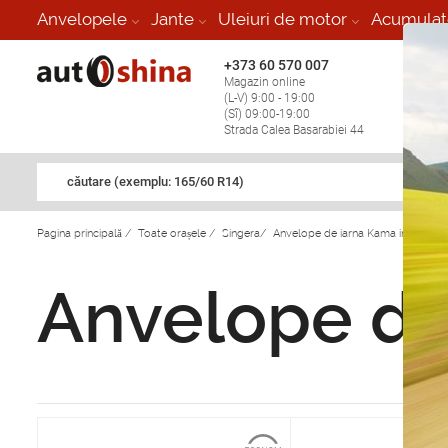
Anvelopele
Jante
Uleiuri de motor
Acumulat
+373 60 570 007
+373 
Magazin online
Vulcan
(L-V) 9:00 - 19:00
stop în
(Sî) 09:00-19:00
Strada Calea Basarabiei 44
căutare (exemplu: 165/60 R14)
Pagina principală
/
Toate orașele
/
Singera
/
Anvelope de iarna Kama in Singera
Anvelope de