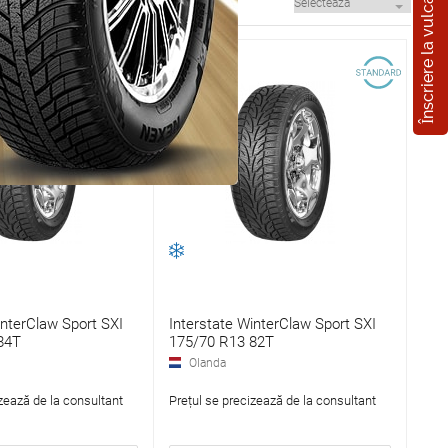
Înscriere la vulcanizare
interClaw Sport SXI
Interstate WinterClaw Sport SXI
84T
175/70 R13 82T
Olanda
zează de la consultant
Prețul se precizează de la consultant