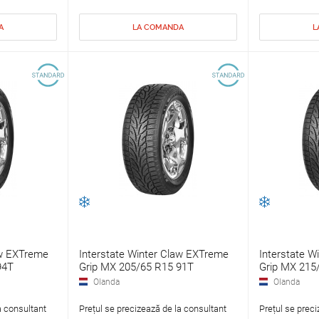
A
LA COMANDA
L
aw EXTreme
Interstate Winter Claw EXTreme
Interstate W
94T
Grip MX 205/65 R15 91T
Grip MX 215
Olanda
Olanda
a consultant
Prețul se precizează de la consultant
Prețul se preci