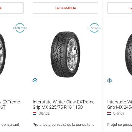
A
LA COMANDA
L
aw EXTreme
Interstate Winter Claw EXTreme
Interstate W
96T
Grip MX 225/75 R16 115Q
Grip MX 245
Olanda
Olanda
a consultant
Prețul se precizează de la consultant
Prețul se preci