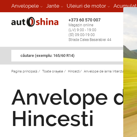
Anvelopele
Jante
Uleiuri de motor
Acumulat
+373 60 570 007
+373 
Magazin online
Vulcan
(L-V) 9:00 - 19:00
stop în
(Sî) 09:00-19:00
Strada Calea Basarabiei 44
căutare (exemplu: 165/60 R14)
Pagina principală
/
Toate orașele
/
Hincesti
/
Anvelope de iarna Interstate in Hin
Anvelope de 
Hincesti