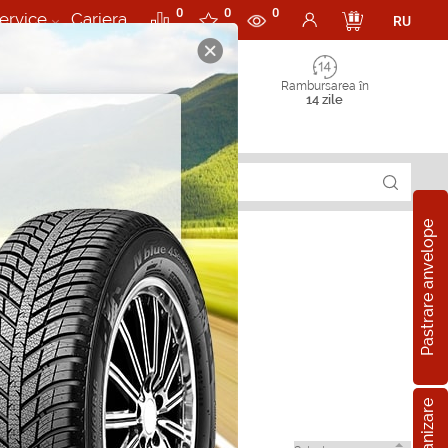
0
0
0
ervice
Cariera
RU
Rambursarea în
14 zile
Pastrare anvelope
te in