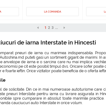
A
LA COMANDA
L
1
2
3
...
ucuri de iarna Interstate in Hincesti
parat pneuri de iarna cu marimea indispensabila. Propozi
ul Autoshina.md puteti gasi un sortiment gigant de marimi. In 
anvelope de iarna e o sarcina care nu mai implica vechile di
 a economisi pe cit este posibil timpul dvs. Oricare sofer poat
e foarte ieftin. Orice vizitator poate beneficia de o oferta ieft
ile
l de solicitate. Din ce in mai numeroase autoturisme care 
ate pneuri Interstate pentru iarna cu livrare asigurata in Hinc
sponibile spre cumparare in absolut toate marimile practice
manda cauciucuri auto Interstate in orice volum.