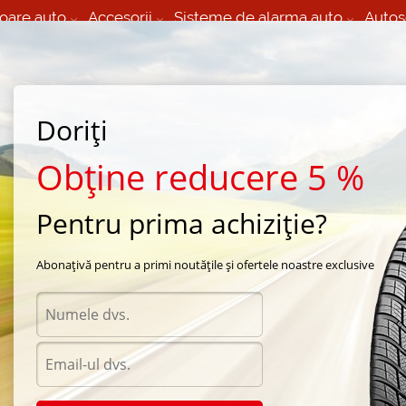
oare auto
Accesorii
Sisteme de alarma auto
Autos
60 066 000
+373 60 608 000
izare Mobila 24/7 non
Service auto in Chisinau
 toate regiunile
(L-V) 9:00 - 19:00
(Sî) 09:00-19:00
Strada Calea Basarabiei 44
Doriți
Obține reducere 5 %
Pentru prima achiziție?
cesti
/
iarna Intersta
Abonațivă pentru a primi noutățile și ofertele noastre exclusive