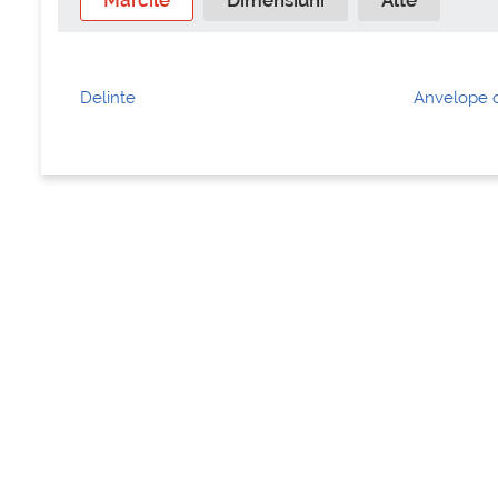
Marcile
Dimensiuni
Alte
Delinte
Anvelope d