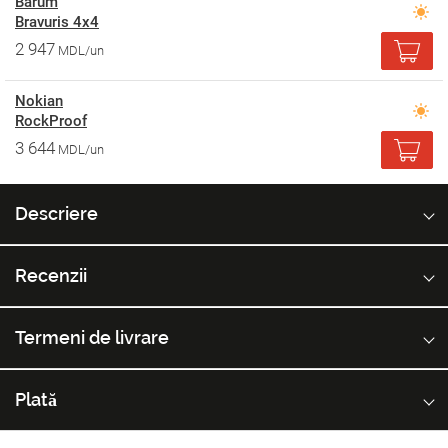
Barum
Bravuris 4x4
2 947
MDL/un
Nokian
RockProof
3 644
MDL/un
Descriere
Recenzii
Termeni de livrare
Plată