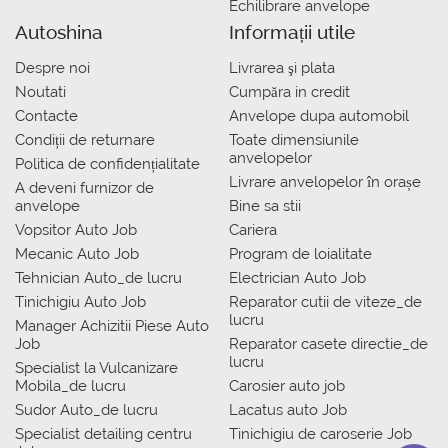
Echilibrare anvelope
Autoshina
Informații utile
Despre noi
Livrarea şi plata
Noutati
Сumpăra in credit
Contacte
Anvelope dupa automobil
Condiții de returnare
Toate dimensiunile
anvelopelor
Politica de confidențialitate
Livrare anvelopelor în orașe
A deveni furnizor de
anvelope
Bine sa stii
Vopsitor Auto Job
Cariera
Mecanic Auto Job
Program de loialitate
Tehnician Auto_de lucru
Electrician Auto Job
Tinichigiu Auto Job
Reparator cutii de viteze_de
lucru
Manager Achizitii Piese Auto
Job
Reparator casete directie_de
lucru
Specialist la Vulcanizare
Mobila_de lucru
Carosier auto job
Sudor Auto_de lucru
Lacatus auto Job
Specialist detailing centru
Tinichigiu de caroserie Job