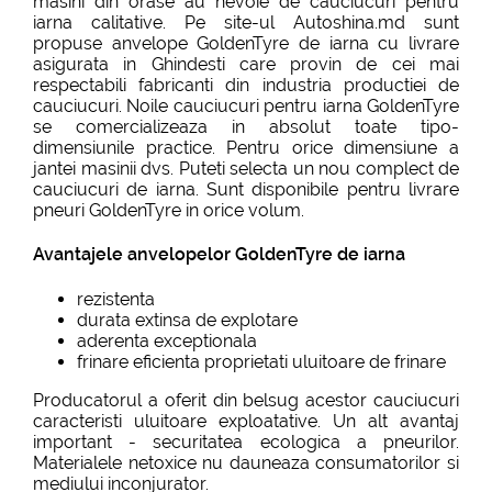
masini din orase au nevoie de cauciucuri pentru
iarna calitative. Pe site-ul Autoshina.md sunt
propuse anvelope GoldenTyre de iarna cu livrare
asigurata in Ghindesti care provin de cei mai
respectabili fabricanti din industria productiei de
cauciucuri. Noile cauciucuri pentru iarna GoldenTyre
se comercializeaza in absolut toate tipo-
dimensiunile practice. Pentru orice dimensiune a
jantei masinii dvs. Puteti selecta un nou complect de
cauciucuri de iarna. Sunt disponibile pentru livrare
pneuri GoldenTyre in orice volum.
Avantajele anvelopelor GoldenTyre de iarna
rezistenta
durata extinsa de explotare
aderenta exceptionala
frinare eficienta proprietati uluitoare de frinare
Producatorul a oferit din belsug acestor cauciucuri
caracteristi uluitoare exploatative. Un alt avantaj
important - securitatea ecologica a pneurilor.
Materialele netoxice nu dauneaza consumatorilor si
mediului inconjurator.