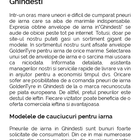
Ghindesti
Intr-un oras mare uneori e dificil de cumparat pneuri
de iarna care sa aiba de marimile indispensabile.
Expresia obtine anvelope de iarna in"Ghindesti" se
aude de obicei peste tot pe internet. Totusi, doar pe
site-ul nostru puteti gasi un sortiment gigant de
modele. In sortimentul nostru sunt afisate anvelope
GoldenTyre pentru iarna de orice marime. Selectarea
unui set de anvelope de iarna e o sarcina mai usoara
ca niciodata. Informatia detaliata, asistenta
managerilor nostri si serviciile rapide de livrare va vin
in anjutor pentru a economisi timpul dvs. Oricare
sofer are posibilitatea de a comanda pneuri de iarna
GoldenTyre in Ghindesti de la o marca recunoscuta
pe piata europeana. De altfel, pretul pneurilor este
destul de ieftin. Fiecare vizitator poate beneficia de o
oferta comerciala ieftina si avantajoasa.
Modelele de cauciucuri pentru iarna
Pneurile de iarna in Ghindesti sunt bunuri foarte
solicitate de consumatori. Din ce in mai numeroase