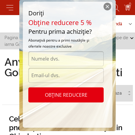
0
Doriți
Obține reducere 5 %
Contactați-ne
Serviciu de comandă
Pentru prima achiziție?
Pagina principală
/
Toate orașele
/
Ghindesti
/
Anvelope de
Abonațivă pentru a primi noutățile și
iarna GoldenTyre in Ghindesti
ofertele noastre exclusive
Anvelope de iarna
GoldenTyre in Ghindesti
OBȚINE REDUCERE
Cel mai deosebit sortiment de
pneuri pentru iarna GoldenTyre in