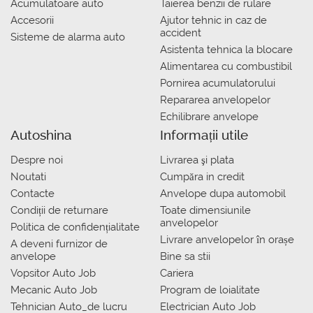
Acumulatoare auto
Taierea benzii de rulare
Accesorii
Ajutor tehnic in caz de
accident
Sisteme de alarma auto
Asistenta tehnica la blocare
Alimentarea cu combustibil
Pornirea acumulatorului
Repararea anvelopelor
Echilibrare anvelope
Autoshina
Informații utile
Despre noi
Livrarea şi plata
Noutati
Сumpăra in credit
Contacte
Anvelope dupa automobil
Condiții de returnare
Toate dimensiunile
anvelopelor
Politica de confidențialitate
Livrare anvelopelor în orașe
A deveni furnizor de
anvelope
Bine sa stii
Vopsitor Auto Job
Cariera
Mecanic Auto Job
Program de loialitate
Tehnician Auto_de lucru
Electrician Auto Job