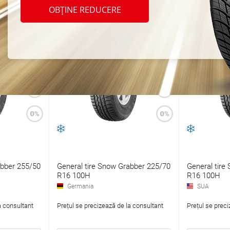
OBȚINE REDUCERE
abber 255/50
General tire Snow Grabber 225/70
General tire
R16 100H
R16 100H
Germania
SUA
a consultant
Prețul se precizează de la consultant
Prețul se preci