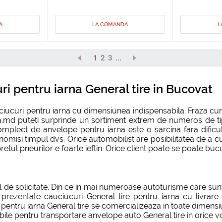
A
LA COMANDA
L
1
2
3
...
i pentru iarna General tire in Bucovat
auciucuri pentru iarna cu dimensiunea indispensabila. Fraza 
na.md puteti surprinde un sortiment extrem de numeros de tipu
plect de anvelope pentru iarna este o sarcina fara dificultat
conomisi timpul dvs. Orice automobilist are posibilitatea de a
tul pneurilor e foarte ieftin. Orice client poate se poate bucu
de solicitate. Din ce in mai numeroase autoturisme care sunt
prezentate cauciucuri General tire pentru iarna cu livrar
 pentru iarna General tire se comercializeaza in toate dimensi
ile pentru transportare anvelope auto General tire in orice vo