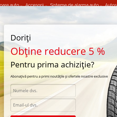
oare auto
Accesorii
Sisteme de alarma auto
Autos
60 066 000
+373 60 608 000
izare Mobila 24/7 non
Service auto in Chisinau
 toate regiunile
(L-V) 9:00 - 19:00
(Sî) 09:00-19:00
Strada Calea Basarabiei 44
Doriți
Obține reducere 5 %
Pentru prima achiziție?
 Bucovat
/
iarna General 
Abonațivă pentru a primi noutățile și ofertele noastre exclusive