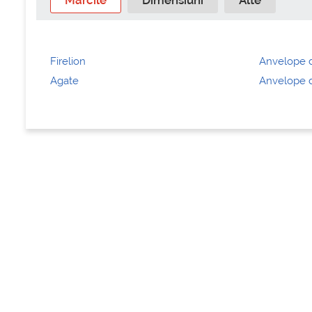
Marcile
Dimensiuni
Alte
Firelion
Anvelope d
Agate
Anvelope d