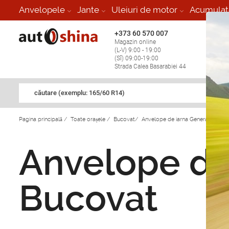
Anvelopele
Jante
Uleiuri de motor
Acumulat
+373 60 570 007
+373 
Magazin online
Vulcan
(L-V) 9:00 - 19:00
stop în
(Sî) 09:00-19:00
Strada Calea Basarabiei 44
căutare (exemplu: 165/60 R14)
Pagina principală
/
Toate orașele
/
Bucovat
/
Anvelope de iarna General tire in
Anvelope de 
Bucovat