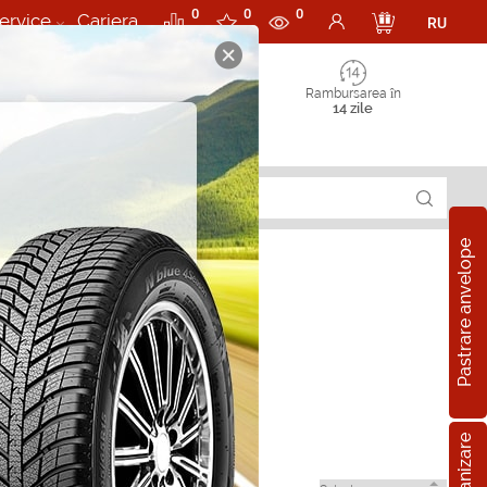
0
0
0
ervice
Cariera
RU
Rambursarea în
14 zile
Pastrare anvelope
tire in