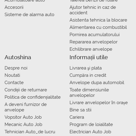
Acumulatoare auto
Taierea benzii de rulare
Accesorii
Ajutor tehnic in caz de
accident
Sisteme de alarma auto
Asistenta tehnica la blocare
Alimentarea cu combustibil
Pornirea acumulatorului
Repararea anvelopelor
Echilibrare anvelope
Autoshina
Informații utile
Despre noi
Livrarea şi plata
Noutati
Сumpăra in credit
Contacte
Anvelope dupa automobil
Condiții de returnare
Toate dimensiunile
anvelopelor
Politica de confidențialitate
Livrare anvelopelor în orașe
A deveni furnizor de
anvelope
Bine sa stii
Vopsitor Auto Job
Cariera
Mecanic Auto Job
Program de loialitate
Tehnician Auto_de lucru
Electrician Auto Job