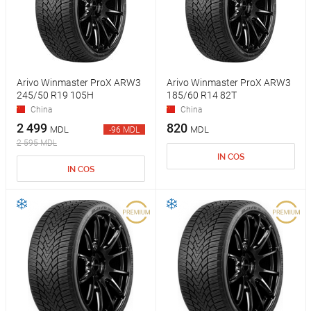
Arivo Winmaster ProX ARW3
Arivo Winmaster ProX ARW3
245/50 R19 105H
185/60 R14 82T
China
China
2 499
820
MDL
MDL
-96 MDL
2 595 MDL
IN COS
IN COS