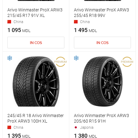
Arivo Winmaster ProX ARW3
Arivo Winmaster ProX ARW3
215/45 R17 91V XL
255/45 R18 99V
China
China
1 095
1 495
MDL
MDL
IN COS
IN COS
245/45 R 18 Arivo Winmaster
Arivo Winmaster ProX ARW3
ProX ARW3 100H XL
205/60 R15 91H
China
Japonia
1 395
1 380
MDL
MDL