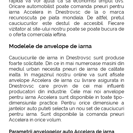
rapida va vor ajuta ca sa economisi timpul dvs.
Oricare automobilist poate comanda pneuri pentru
iarna Accelera in Dnestrovsc de la o marca
recunoscuta pe piata mondiala. De altfel, pretul
cauciucurilor este destul de accesibil. Fiecare
vizitator al site-ului nostru poate se poate bucura de
o oferta comerciala ieftina.
Modelele de anvelope de iarna
Cauciucurile de iarna in Dnestrovsc sunt produse
foarte solicitate. Din ce in mai numeroase masini din
mediul urban necesita pneuri de iarna de calitate
inalta. In magazinul nostru online va sunt afisate
anvelope Accelera de iarna cu livrare asigurata in
Dnestrovsc care provin de cei mai influenti
producatori din industrie. Cele mai noi anvelope
pentru iarna Accelera sunt disponibile in toate tipo-
dimensiunile practice. Pentru orice dimensiune a
jantelor auto puteti selecta un nou set de cauciucuri
pentru iarna. Sunt disponibile la comanda pneuri
Accelera in orice volum.
Parametrii anvelopelor auto Accelera de iarna