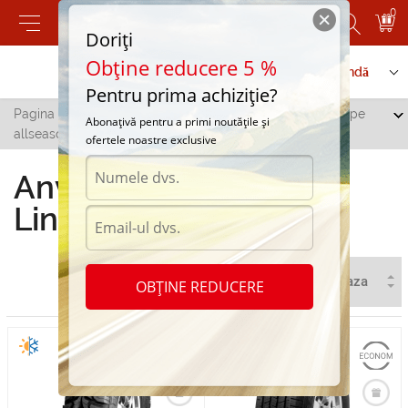
0
Doriți
Obține reducere 5 %
Contactați-ne
Serviciu de comandă
Pentru prima achiziție?
Pagina principală
/
Toate orașele
/
Dubasari
/
Anvelope
Abonațivă pentru a primi noutățile și
allseasons LingLong in Dubasari
ofertele noastre exclusive
Anvelope allseasons
LingLong in Dubasari
OBȚINE REDUCERE