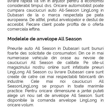
livrare rapida va vin in anjutor pentru a economisi
considerabil timpul dvs. Oricare automobilist poate
cumpara cauciucuri auto All-Season LingLong in
Dubasari de la o marca respectata pe piata
europeana. De altfel, pretul anvelopelor e destul de
accesibil. Fiecare client poate profita de o oferta
comerciala ieftina.
Modelele de anvelope All Season
Pneurile auto All Season in Dubasari sunt bunuri
foarte des solicitate de consumatori. Din ce in mai
numeroase vehicule din orase au nevoie de
cauciucuri All Season de calitate. Pe site-ul
magazinului nostru online sunt infatisate pneuri
LingLong All Season cu livrare Dubasari care sunt
create de catre cei mai respectabili fabricanti din
industrie. Cele mai noi cauciucuri All
SeasonLingLong se propun in toate marimile
practice. Pentru oricare dimensiune a jantei puteti
alege un nou set de anvelope All Season. Sunt
disponibile la comanda anvelope LingLong in
oricare volum.