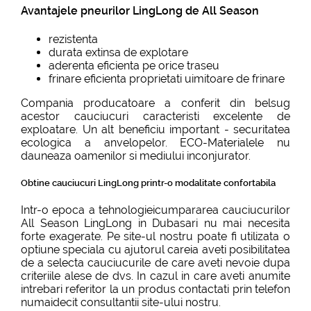
Avantajele pneurilor LingLong de All Season
rezistenta
durata extinsa de explotare
aderenta eficienta pe orice traseu
frinare eficienta proprietati uimitoare de frinare
Compania producatoare a conferit din belsug
acestor cauciucuri caracteristi excelente de
exploatare. Un alt beneficiu important - securitatea
ecologica a anvelopelor. ECO-Materialele nu
dauneaza oamenilor si mediului inconjurator.
Obtine cauciucuri LingLong printr-o modalitate confortabila
Intr-o epoca a tehnologieicumpararea cauciucurilor
All Season LingLong in Dubasari nu mai necesita
forte exagerate. Pe site-ul nostru poate fi utilizata o
optiune speciala cu ajutorul careia aveti posibilitatea
de a selecta cauciucurile de care aveti nevoie dupa
criteriile alese de dvs. In cazul in care aveti anumite
intrebari referitor la un produs contactati prin telefon
numaidecit consultantii site-ului nostru.