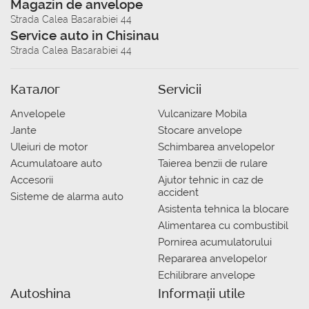
Magazin de anvelope
Strada Calea Basarabiei 44
Service auto in Chisinau
Strada Calea Basarabiei 44
Каталог
Servicii
Anvelopele
Vulcanizare Mobila
Jante
Stocare anvelope
Uleiuri de motor
Schimbarea anvelopelor
Acumulatoare auto
Taierea benzii de rulare
Accesorii
Ajutor tehnic in caz de
accident
Sisteme de alarma auto
Asistenta tehnica la blocare
Alimentarea cu combustibil
Pornirea acumulatorului
Repararea anvelopelor
Echilibrare anvelope
Autoshina
Informații utile