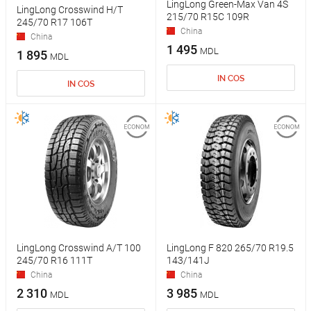
LingLong Green-Max Van 4S
LingLong Crosswind H/T
215/70 R15C 109R
245/70 R17 106T
China
China
1 495
MDL
1 895
MDL
IN COS
IN COS
LingLong Crosswind A/T 100
LingLong F 820 265/70 R19.5
245/70 R16 111T
143/141J
China
China
2 310
3 985
MDL
MDL