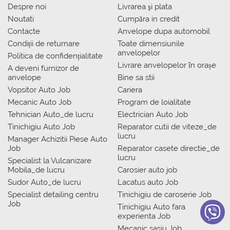
Despre noi
Livrarea şi plata
Noutati
Сumpăra in credit
Contacte
Anvelope dupa automobil
Condiții de returnare
Toate dimensiunile
anvelopelor
Politica de confidențialitate
Livrare anvelopelor în orașe
A deveni furnizor de
anvelope
Bine sa stii
Vopsitor Auto Job
Cariera
Mecanic Auto Job
Program de loialitate
Tehnician Auto_de lucru
Electrician Auto Job
Tinichigiu Auto Job
Reparator cutii de viteze_de
lucru
Manager Achizitii Piese Auto
Job
Reparator casete directie_de
lucru
Specialist la Vulcanizare
Mobila_de lucru
Carosier auto job
Sudor Auto_de lucru
Lacatus auto Job
Specialist detailing centru
Tinichigiu de caroserie Job
Job
Tinichigiu Auto fara
experienta Job
Mecanic sasiu Job