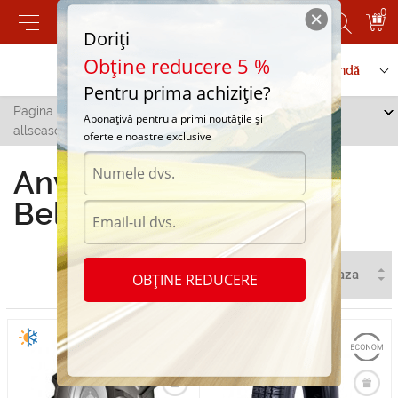
0
Doriți
Obține reducere 5 %
Contactați-ne
Serviciu de comandă
Pentru prima achiziție?
Pagina principală
/
Toate orașele
/
Orhei
/
Anvelope
Abonațivă pentru a primi noutățile și
allseasons Belshina in Orhei
ofertele noastre exclusive
Anvelope allseasons
Belshina in Orhei
OBȚINE REDUCERE