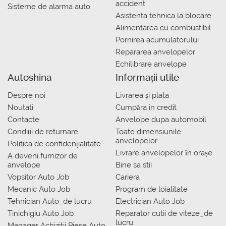
accident
Sisteme de alarma auto
Asistenta tehnica la blocare
Alimentarea cu combustibil
Pornirea acumulatorului
Repararea anvelopelor
Echilibrare anvelope
Autoshina
Informații utile
Despre noi
Livrarea şi plata
Noutati
Сumpăra in credit
Contacte
Anvelope dupa automobil
Condiții de returnare
Toate dimensiunile
anvelopelor
Politica de confidențialitate
Livrare anvelopelor în orașe
A deveni furnizor de
anvelope
Bine sa stii
Vopsitor Auto Job
Cariera
Mecanic Auto Job
Program de loialitate
Tehnician Auto_de lucru
Electrician Auto Job
Tinichigiu Auto Job
Reparator cutii de viteze_de
lucru
Manager Achizitii Piese Auto