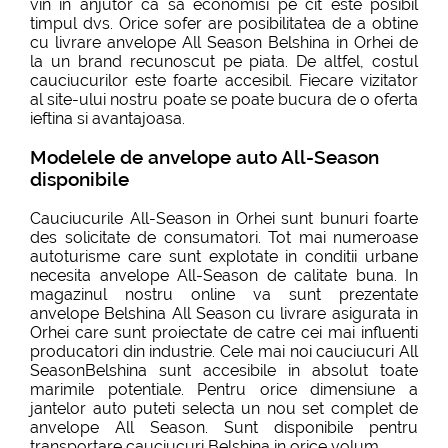
vin in anjutor ca sa economisi pe cit este posibil
timpul dvs. Orice sofer are posibilitatea de a obtine
cu livrare anvelope All Season Belshina in Orhei de
la un brand recunoscut pe piata. De altfel, costul
cauciucurilor este foarte accesibil. Fiecare vizitator
al site-ului nostru poate se poate bucura de o oferta
ieftina si avantajoasa.
Modelele de anvelope auto All-Season
disponibile
Cauciucurile All-Season in Orhei sunt bunuri foarte
des solicitate de consumatori. Tot mai numeroase
autoturisme care sunt explotate in conditii urbane
necesita anvelope All-Season de calitate buna. In
magazinul nostru online va sunt prezentate
anvelope Belshina All Season cu livrare asigurata in
Orhei care sunt proiectate de catre cei mai influenti
producatori din industrie. Cele mai noi cauciucuri All
SeasonBelshina sunt accesibile in absolut toate
marimile potentiale. Pentru orice dimensiune a
jantelor auto puteti selecta un nou set complet de
anvelope All Season. Sunt disponibile pentru
transportare cauciucuri Belshina in orice volum.