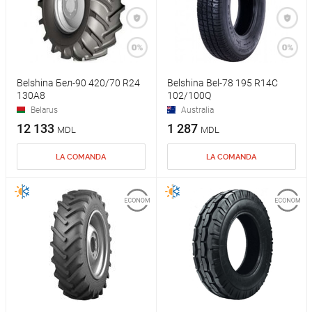
Belshina Бел-90 420/70 R24
Belshina Bel-78 195 R14C
130A8
102/100Q
Belarus
Australia
12 133
1 287
MDL
MDL
LA COMANDA
LA COMANDA