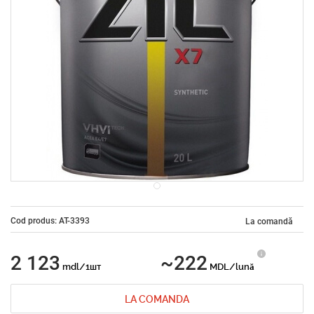
Cod produs: AT-3393
La comandă
2 123
~222
mdl/1шт
MDL/lună
LA COMANDA