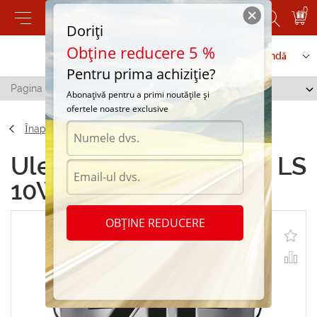
0
Doriți
Obține reducere 5 %
Contactați-ne
Serviciu de comandă
Pentru prima achiziție?
Pagina principală
/
Zic X7 LS 10W-40 20L
Abonațivă pentru a primi noutățile și
ofertele noastre exclusive
Înapoi
Uleiuri sintetice Zic X7 LS
10W-40 20L
OBȚINE REDUCERE