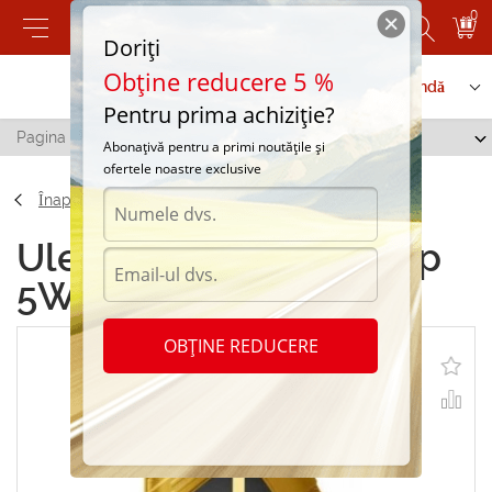
0
Doriți
Obține reducere 5 %
Contactați-ne
Serviciu de comandă
Pentru prima achiziție?
Pagina principală
/
Zic Top 5W-30 1L
Abonațivă pentru a primi noutățile și
ofertele noastre exclusive
Înapoi
Uleiuri sintetice Zic Top
5W-30 1L
OBȚINE REDUCERE