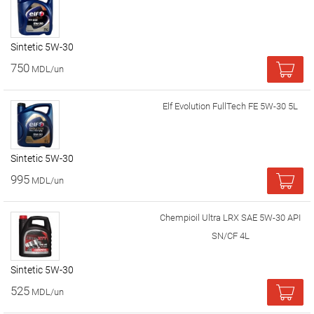
Sintetic 5W-30
750
MDL/un
Elf Evolution FullTech FE 5W-30 5L
Sintetic 5W-30
995
MDL/un
Chempioil Ultra LRX SAE 5W-30 API
SN/CF 4L
Sintetic 5W-30
525
MDL/un