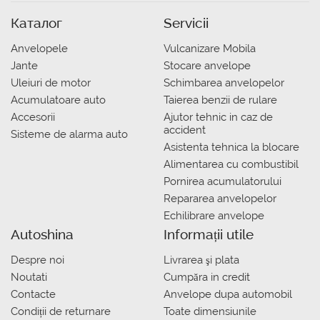
Каталог
Servicii
Anvelopele
Vulcanizare Mobila
Jante
Stocare anvelope
Uleiuri de motor
Schimbarea anvelopelor
Acumulatoare auto
Taierea benzii de rulare
Accesorii
Ajutor tehnic in caz de
accident
Sisteme de alarma auto
Asistenta tehnica la blocare
Alimentarea cu combustibil
Pornirea acumulatorului
Repararea anvelopelor
Echilibrare anvelope
Autoshina
Informații utile
Despre noi
Livrarea şi plata
Noutati
Сumpăra in credit
Contacte
Anvelope dupa automobil
Condiții de returnare
Toate dimensiunile