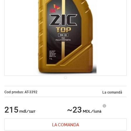
Cod produs: AT-3392
La comandă
215
~23
mdl/1шт
MDL/lună
LA COMANDA