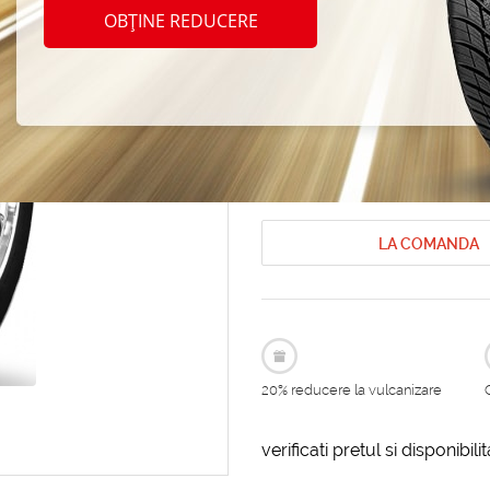
Zeta 
OBȚINE REDUCERE
195/5
Anvelope de vara Zeta
Anvelope de
Cod produs: AT-169459
LA COMANDA
20% reducere la vulcanizare
verificati pretul si disponibil