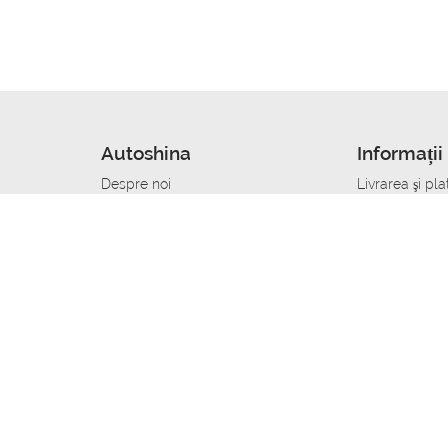
Autoshina
Informații 
Despre noi
Livrarea şi pla
Noutati
Сumpăra in cr
r
Cariera
Anvelope dup
Contacte
Toate dimensi
accident
Condiții de returnare
Livrare anvelo
care
Politica de confidențialitate
Bine sa stii
ibil
A deveni furnizor de anvelope
Program de loi
Vopsitor Auto Job
Manager Achiz
Mecanic Auto Job
Specialist la
lucru
Tehnician Auto_de lucru
Sudor Auto_de
Tinichigiu Auto Job
Specialist det
Electrician Auto Job
Tinichigiu de 