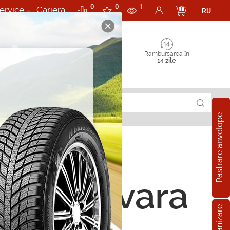
0
0
1
ervice
Cariera
RU
Rambursarea în
14 zile
Pastrare anvelope
ope de vara