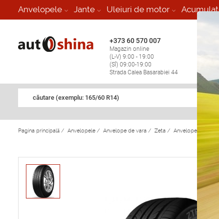
-
Anvelopele
Jante
Uleiuri de motor
Acumulat
+373 60 570 007
+373 
Magazin online
Vulcan
(L-V) 9:00 - 19:00
stop în
(Sî) 09:00-19:00
Strada Calea Basarabiei 44
căutare (exemplu: 165/60 R14)
Pagina principală
/
Anvelopele
/
Anvelope de vara
/
Zeta
/
Anvelope de vara