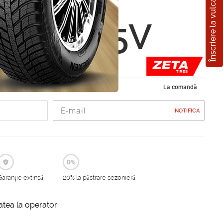
Înscriere la vulcanizare
ZTR20
5 R15 85V
 vara 195/55 R15
La comandă
NOTIFICA
Garanție extinsă
20% la păstrare sezonieră
itatea la operator