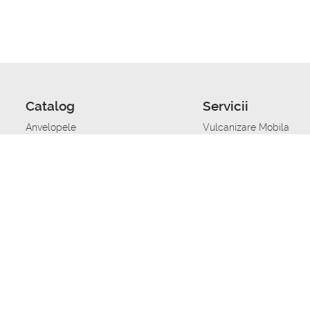
Catalog
Servicii
Anvelopele
Vulcanizare Mobila
Jante
Stocare anvelope
Uleiuri de motor
Schimbarea anvelopelo
Acumulatoare auto
Taierea benzii de rulare
Accesorii
Ajutor tehnic in caz de 
Sisteme de alarma auto
Asistenta tehnica la blo
Alimentarea cu combust
Pornirea acumulatorului
Repararea anvelopelor
Echilibrare anvelope