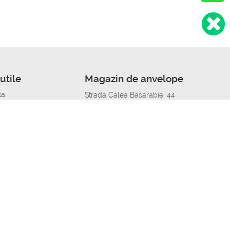
utile
Magazin de anvelope
ta
Strada Calea Basarabiei 44
edit
Service auto in Chisinau
a automobil
unile anvelopelor
Strada Calea Basarabiei 44
pelor în orașe
alitate
Aplicația Autoshina de pe telefon
itii Piese Auto Job
 Vulcanizare Mobila_de
 lucru
ailing centru Job
caroserie Job