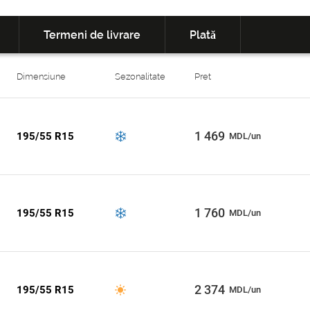
Termeni de livrare
Plată
Dimensiune
Sezonalitate
Pret
1 469
195/55 R15
MDL/un
1 760
195/55 R15
MDL/un
2 374
195/55 R15
MDL/un