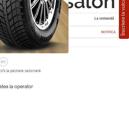
Înscriere la vulcanizare
2009-) salon
La comandă
NOTIFICA
20% la păstrare sezonieră
itatea la operator