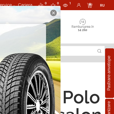
0
0
1
ervice
Cariera
RU
Rambursarea în
14 zile
Pastrare anvelope
orii VW Polo