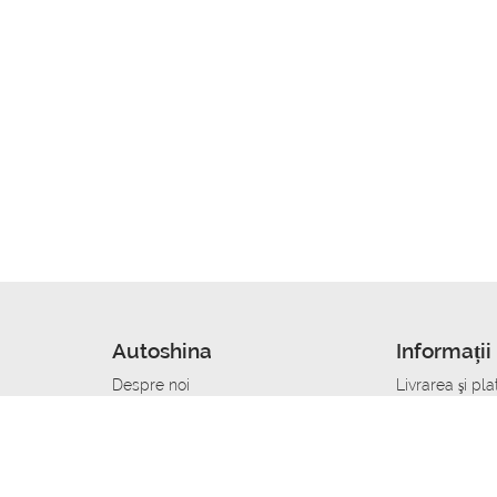
Autoshina
Informații 
Despre noi
Livrarea şi pla
Noutati
Сumpăra in cr
r
Cariera
Anvelope dup
Contacte
Toate dimensi
accident
Condiții de returnare
Livrare anvelo