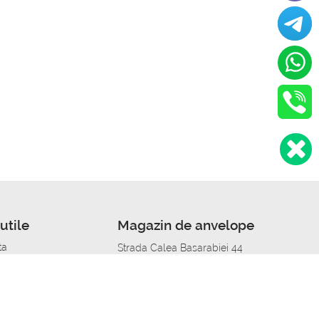
utile
Magazin de anvelope
ta
Strada Calea Basarabiei 44
edit
Service auto in Chisinau
a automobil
unile anvelopelor
Strada Calea Basarabiei 44
pelor în orașe