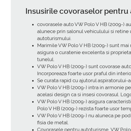
Insusirile covoraselor pentr
covorasele auto VW Polo V HB (2009-) au 
alunece prin salonul vehiculului si retine
autoturismului.
Marimile VW Polo V HB (2009-) sunt mai m
asigura o curatenie excelenta si proprie
tunelul.
VW Polo V HB (2009-) sunt covorase auto c
Incorporeaza foarte usor praful din interio
Se curata rapid cu ajutorul aspiratorului-
VW Polo V HB (2009-) intra in armonie per
acelasi design ca si insesi covorasul. Logo
VW Polo V HB (2009-) asigura caracteristi
Polo V HB (2009-) rezista foarte usor te
VW Polo V HB (2009-) nu aluneca pe podea f
fisia de metal.
Covorasele pentru autoturisme, VW Polo 