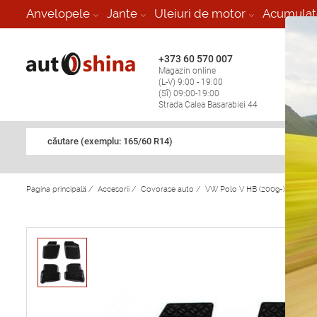
-
Anvelopele
Jante
Uleiuri de motor
Acumulat
+373 60 570 007
+373 
Magazin online
Vulcan
(L-V) 9:00 - 19:00
stop în
(Sî) 09:00-19:00
Strada Calea Basarabiei 44
căutare (exemplu: 165/60 R14)
Pagina principală
/
Accesorii
/
Covorase auto
/
VW Polo V HB (2009-) salon