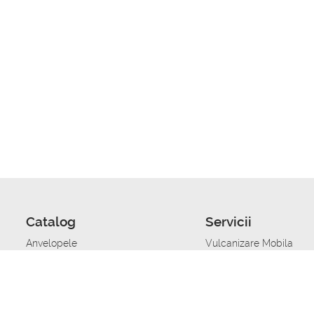
Catalog
Servicii
Anvelopele
Vulcanizare Mobila
Jante
Stocare anvelope
Uleiuri de motor
Schimbarea anvelopelo
Acumulatoare auto
Taierea benzii de rulare
Accesorii
Ajutor tehnic in caz de 