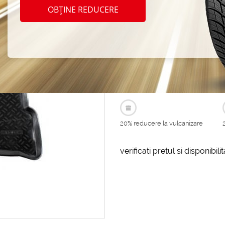
V HB (
OBȚINE REDUCERE
Cod produs: AT-161045
LA COMANDA
20% reducere la vulcanizare
verificati pretul si disponibil