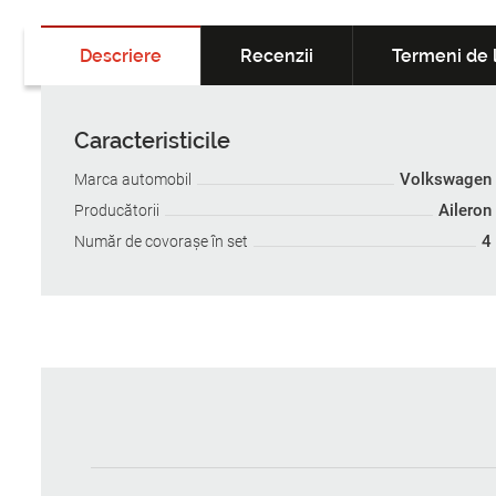
Descriere
Recenzii
Termeni de l
Caracteristicile
Volkswagen
Marca automobil
Aileron
Producătorii
4
Număr de covoraşe în set