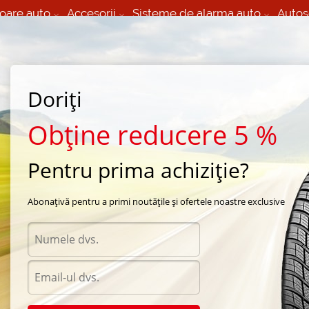
oare auto
Accesorii
Sisteme de alarma auto
Autos
60 066 000
+373 60 608 000
izare Mobila 24/7 non
Service auto in Chisinau
 toate regiunile
(L-V) 9:00 - 19:00
Doriți
(Sî) 09:00-19:00
Strada Calea Basarabiei 44
Obține reducere 5 %
Pentru prima achiziție?
Abonațivă pentru a primi noutățile și ofertele noastre exclusive
Acces