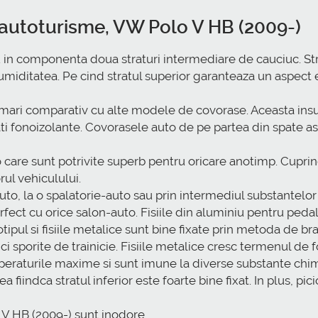
u autoturisme, VW Polo V HB (2009-)
in componenta doua straturi intermediare de cauciuc. Stra
 umiditatea. Pe cind stratul superior garanteaza un aspect e
ari comparativ cu alte modele de covorase. Aceasta insus
tati fonoizolante. Covorasele auto de pe partea din spate
are sunt potrivite superb pentru oricare anotimp. Cuprind p
rul vehiculului.
auto, la o spalatorie-auto sau prin intermediul substantelor
fect cu orice salon-auto. Fisiile din aluminiu pentru peda
tipul si fisiile metalice sunt bine fixate prin metoda de br
ci sporite de trainicie. Fisiile metalice cresc termenul de
mperaturile maxime si sunt imune la diverse substante chim
iindca stratul inferior este foarte bine fixat. In plus, pi
V HB (2009-) sunt inodore.