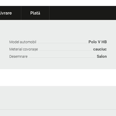
ivrare
Plată
Polo V HB
Model automobil
cauciuc
Meterial covoraşe
Salon
Desemnare