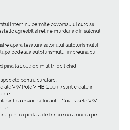
tul intern nu permite covorasului auto sa
stetic agreabil si retine murdaria din salonul
ire apara tesatura salonului autoturismului,
 astupa podeaua autoturismului impreuna cu
ina la 2000 de mililitri de lichid.
 speciale pentru curatare.
le ale VW Polo V HB (2009-) sunt create in
azare.
 folosinta a covorasului auto. Covorasele VW
ice.
ciorul pentru pedala de frinare nu aluneca pe