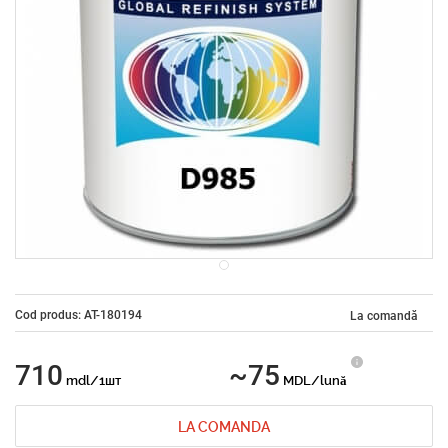
Cod produs: AT-180194
La comandă
710
~75
mdl/1шт
MDL/lună
LA COMANDA