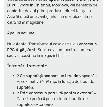
1l. cu livrare in Chisinau, Moldova
, vei beneficia de
confortul de a-ți primi produsul direct la ușa ta.
Asta îți oferă un avantaj uriș – nu mai pierzi timp
căutând în magazine!
Apel la acțiune
Nu aștepta! Transformă-ți casa astăzi cu
vopseaua
PPG d-985/e 1l.
. Sună-ne acum pentru comenzi
sau vizitează-ne în magazin! 🏃‍♂️💨
Întrebări frecvente
❓
Ce suprafață acoperă un litru de vopsea?
–
Aproximativ 10-15 mp, în funcție de tipul de
suprafață.
❓
Este vopseaua potrivită pentru exterior?
–
Da, este perfecă pentru toate tipurile de
suprafețe exterioare.