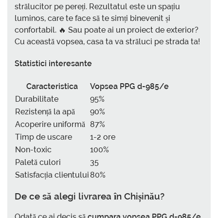
strălucitor pe pereți. Rezultatul este un spațiu
luminos, care te face să te simți binevenit și
confortabil. 🔥 Sau poate ai un proiect de exterior?
Cu această vopsea, casa ta va străluci pe strada ta!
Statistici interesante
Caracteristica
Vopsea PPG d-985/e
Durabilitate
95%
Rezistență la apă
90%
Acoperire uniformă
87%
Timp de uscare
1-2 ore
Non-toxic
100%
Paletă culori
35
Satisfacția clientului
80%
De ce să alegi livrarea în Chișinău?
Odată ce ai decis să
cumpara vopsea PPG d-985/e