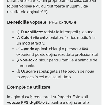
durată. Știai că 80% din proprietarii de case care au
folosit vopsea PPG au fost foarte mulțumiți de
rezultatele obținute? 🤯
Beneficiile vopselei PPG d-985/e
💪
Durabilitate
: rezistă la intemperii și daune.
🎨
Culori vibrante
: palatează orice mediu într-
un mod atractiv.
✅
Ușor de aplicat
: chiar și o persoană fără
experiență poate obține rezultate profesionale!
🔒
Non-toxic
: sigur pentru familie și animale de
companie.
⏱️
Usucare rapidă
: gata să te bucuri de noua
ta vopsea în cel mai scurt timp.
Exemple de utilizare
Imagină-ți că îți redecorezi sufrageria. Folosești
vopsea PPG d-985/e 1l.
pentru a obține un alb