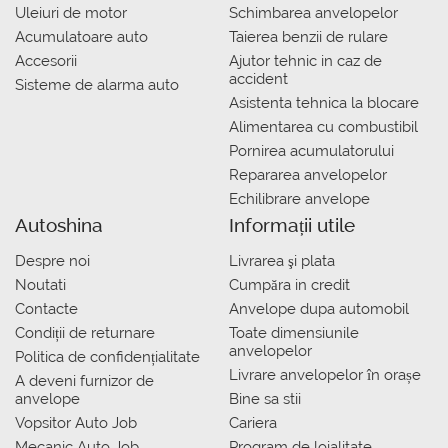
Uleiuri de motor
Schimbarea anvelopelor
Acumulatoare auto
Taierea benzii de rulare
Accesorii
Ajutor tehnic in caz de
accident
Sisteme de alarma auto
Asistenta tehnica la blocare
Alimentarea cu combustibil
Pornirea acumulatorului
Repararea anvelopelor
Echilibrare anvelope
Autoshina
Informații utile
Despre noi
Livrarea şi plata
Noutati
Сumpăra in credit
Contacte
Anvelope dupa automobil
Condiții de returnare
Toate dimensiunile
anvelopelor
Politica de confidențialitate
Livrare anvelopelor în orașe
A deveni furnizor de
anvelope
Bine sa stii
Vopsitor Auto Job
Cariera
Mecanic Auto Job
Program de loialitate