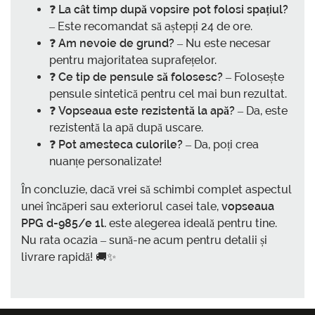
❓
La cât timp după vopsire pot folosi spațiul?
– Este recomandat să aștepți 24 de ore.
❓
Am nevoie de grund?
– Nu este necesar
pentru majoritatea suprafețelor.
❓
Ce tip de pensule să folosesc?
– Folosește
pensule sintetică pentru cel mai bun rezultat.
❓
Vopseaua este rezistentă la apă?
– Da, este
rezistentă la apă după uscare.
❓
Pot amesteca culorile?
– Da, poți crea
nuanțe personalizate!
În concluzie, dacă vrei să schimbi complet aspectul
unei încăperi sau exteriorul casei tale,
vopseaua
PPG d-985/e 1l.
este alegerea ideală pentru tine.
Nu rata ocazia – sună-ne acum pentru detalii și
livrare rapidă! 🚚✨