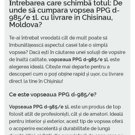
Întrebarea care schimbă totul: De
unde să
cumpara vopsea PPG d-
985/e 1l. cu livrare in Chisinau,
Moldova
?
Te-ai întrebat vreodată cât de mult poate să
îmbunătățească aspectul casei tale o simplă
vopsea? Dacă ești în căutarea unei soluții de vopsire
de înaltă calitate,
vopseaua PPG d-985/e 1l.
este
alegerea ideală. Citește mai departe pentru a
descoperi cum o poți obține rapid și ușor, cu livrare
direct la tine în Chișinău!
Ce este vopseaua PPG d-985/e?
Vopseaua PPG d-985/e 1l.
este un produs de top
folosit atât de profesioniști, cât și de amatori. Ideală
pentru interior și exterior, acest tip de vopsea oferă
o acoperire excelentă și durabilitate de lungă