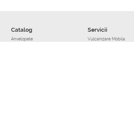
Catalog
Servicii
Anvelopele
Vulcanizare Mobila
Jante
Stocare anvelope
Uleiuri de motor
Schimbarea anvelopelo
Acumulatoare auto
Taierea benzii de rulare
Accesorii
Ajutor tehnic in caz de 
Sisteme de alarma auto
Asistenta tehnica la blo
Alimentarea cu combust
Pornirea acumulatorului
Repararea anvelopelor
Echilibrare anvelope