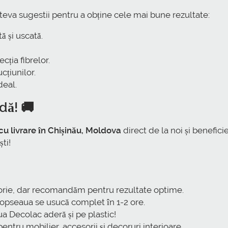
teva sugestii pentru a obține cele mai bune rezultate:
ă și uscată.
cția fibrelor.
țiunilor.
deal.
dă! 🚚
u livrare în Chișinău, Moldova
direct de la noi și beneficie
ti!
orie, dar recomandăm pentru rezultate optime.
opseaua se usucă complet în 1-2 ore.
a Decolac aderă și pe plastic!
pentru mobilier, accesorii și decoruri interioare.