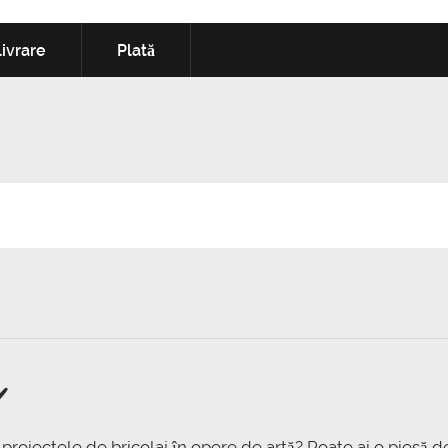
ivrare
Plată
️
i proiectele de bricolaj în opere de artă? Poate ai o piesă 