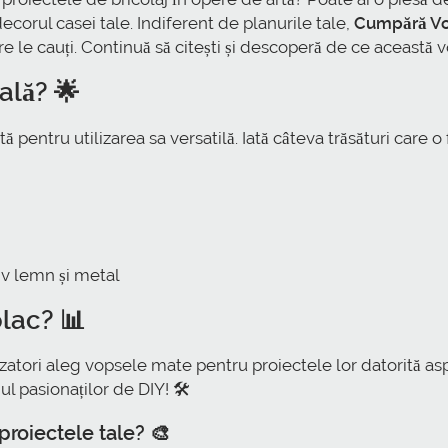
 decorul casei tale. Indiferent de planurile tale,
Cumpără Vop
are le cauți. Continuă să citești și descoperă de ce această
ală? 🌟
 pentru utilizarea sa versatilă. Iată câteva trăsături care o
iv lemn și metal
lac? 📊
izatori aleg vopsele mate pentru proiectele lor datorită aspe
l pasionaților de DIY! 🛠️
roiectele tale? 🎨