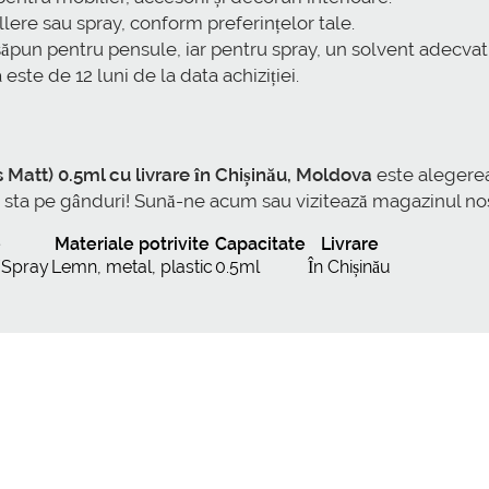
llere sau spray, conform preferințelor tale.
săpun pentru pensule, iar pentru spray, un solvent adecvat
 este de 12 luni de la data achiziției.
Matt) 0.5ml cu livrare în Chișinău, Moldova
este alegerea 
i sta pe gânduri! Sună-ne acum sau vizitează magazinul no
e
Materiale potrivite
Capacitate
Livrare
/Spray
Lemn, metal, plastic
0.5ml
În Chișinău