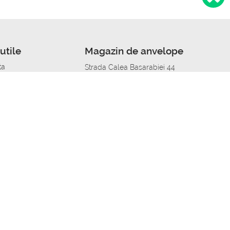
utile
Magazin de anvelope
ta
Strada Calea Basarabiei 44
edit
Service auto in Chisinau
a automobil
unile anvelopelor
Strada Calea Basarabiei 44
pelor în orașe
alitate
Aplicația Autoshina de pe telefon
itii Piese Auto Job
 Vulcanizare Mobila_de
 lucru
ailing centru Job
caroserie Job
o fara experienta Job
u Job