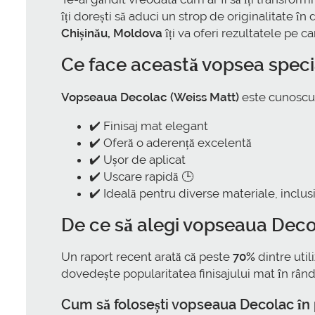
îți dorești să aduci un strop de originalitate în
Chișinău, Moldova
îți va oferi rezultatele pe c
Ce face această vopsea speci
Vopseaua Decolac (Weiss Matt)
este cunoscută
✔️ Finisaj mat elegant
✔️ Oferă o aderență excelentă
✔️ Ușor de aplicat
✔️ Uscare rapidă 🕒
✔️ Ideală pentru diverse materiale, inclus
De ce să alegi vopseaua Deco
Un raport recent arată că peste
70%
dintre util
dovedește popularitatea finisajului mat în rându
Cum să folosești vopseaua Decolac în p