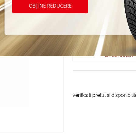
Decol
OBȚINE REDUCERE
Matt) 
Cod produs: AT-179885
LA COMANDA
verificati pretul si disponibil