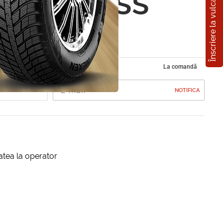
Înscriere la vulcanizare
ac (Weiss
0.5ml
La comandă
NOTIFICA
itatea la operator