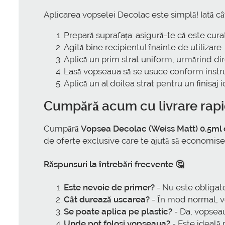
Aplicarea vopselei Decolac este simplă! Iată câ
Prepară suprafața: asigură-te că este curat
Agită bine recipientul înainte de utilizare.
Aplică un prim strat uniform, urmărind dire
Lasă vopseaua să se usuce conform instruc
Aplică un al doilea strat pentru un finisaj i
Cumpără acum cu livrare rapi
Cumpără
Vopsea Decolac (Weiss Matt) 0.5ml c
de oferte exclusive care te ajută să economiseș
Răspunsuri la întrebări frecvente 🤔
Este nevoie de primer?
- Nu este obligat
Cât durează uscarea?
- În mod normal, v
Se poate aplica pe plastic?
- Da, vopseau
Unde pot folosi vopseaua?
- Este ideală 