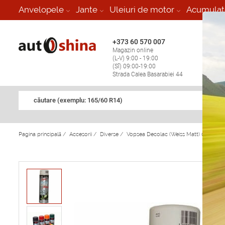
-
Anvelopele
Jante
Uleiuri de motor
Acumulat
+373 60 570 007
+373 
Magazin online
Vulcan
(L-V) 9:00 - 19:00
stop în
(Sî) 09:00-19:00
Strada Calea Basarabiei 44
căutare (exemplu: 165/60 R14)
Pagina principală
/
Accesorii
/
Diverse
/
Vopsea Decolac (Weiss Matt) 0.5ml