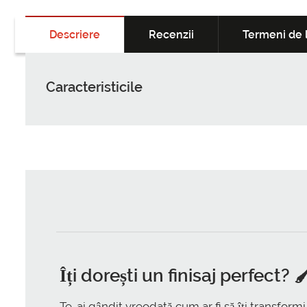
Descriere
Recenzii
Termeni de l
Caracteristicile
Îți dorești un finisaj perfect? 🖌
Te-ai gândit vreodată cum ar fi să îți transform