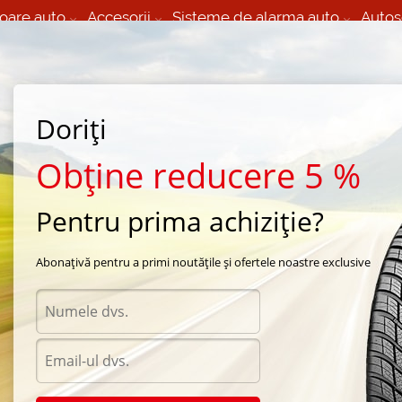
oare auto
Accesorii
Sisteme de alarma auto
Autos
60 066 000
+373 60 608 000
izare Mobila 24/7 non
Service auto in Chisinau
 toate regiunile
(L-V) 9:00 - 19:00
Doriți
(Sî) 09:00-19:00
Strada Calea Basarabiei 44
Obține reducere 5 %
Pentru prima achiziție?
Abonațivă pentru a primi noutățile și ofertele noastre exclusive
Acces