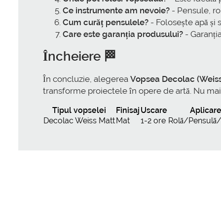
Ce instrumente am nevoie?
- Pensule, ro
Cum curăț pensulele?
- Folosește apă și 
Care este garanția produsului?
- Garanția
Încheiere 🏁
În concluzie, alegerea
Vopsea Decolac (Weiss 
transforme proiectele în opere de artă. Nu ma
Tipul vopselei
Finisaj
Uscare
Aplicar
Decolac Weiss Matt
Mat
1-2 ore
Rolă/Pensulă