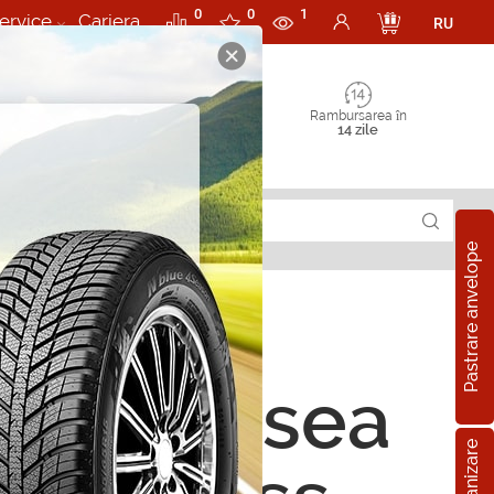
0
0
1
ervice
Cariera
RU
Rambursarea în
14 zile
Pastrare anvelope
orii Vopsea