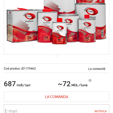
Cod produs: AT-179462
La comandă
687
~72
mdl/1шт
MDL/lună
LA COMANDA
NOTIFICA