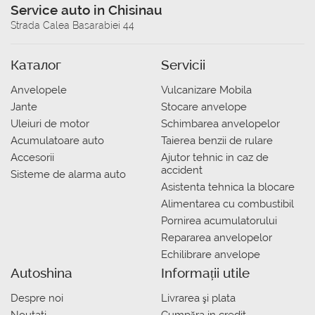
Service auto in Chisinau
Strada Calea Basarabiei 44
Каталог
Servicii
Anvelopele
Vulcanizare Mobila
Jante
Stocare anvelope
Uleiuri de motor
Schimbarea anvelopelor
Acumulatoare auto
Taierea benzii de rulare
Accesorii
Ajutor tehnic in caz de
accident
Sisteme de alarma auto
Asistenta tehnica la blocare
Alimentarea cu combustibil
Pornirea acumulatorului
Repararea anvelopelor
Echilibrare anvelope
Autoshina
Informații utile
Despre noi
Livrarea şi plata
Noutati
Сumpăra in credit