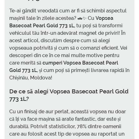
Te-ai gândit vreodată cum ar fi să schimbi aspectul
mașinii tale în zilele acestea? 🚗✨ Cu
Vopsea
Basecoat Pearl Gold 773 1L
, tu poți să transformi
vehiculul tău într-un adevărat magnet de priviri! În
acest articol, discutăm despre cum să alegi
vopseaua potrivită și cum să o comanzi eficient. Vei
descoperi din ce în ce mai multe motive pentru
care merită să
cumperi Vopsea Basecoat Pearl
Gold 773 1L
, și cum poți să primești livrarea rapidă în
Chișinău, Moldova!
De ce să alegi Vopsea Basecoat Pearl Gold
773 1L?
Cu un finisaj de aur perlat, această vopsea nu doar
că îți va face mașina să arate fantastic, dar este și
durabilă. Potrivit statisticilor, 78% dintre oamenii
care au folosit acest tip de vopsea au raportat un