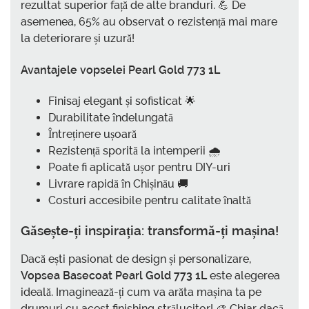
rezultat superior față de alte branduri. 💪 De
asemenea, 65% au observat o rezistență mai mare
la deteriorare și uzură!
Avantajele vopselei Pearl Gold 773 1L
Finisaj elegant și sofisticat 🌟
Durabilitate îndelungată
Întreținere ușoară
Rezistență sporită la intemperii 🌧️
Poate fi aplicată ușor pentru DIY-uri
Livrare rapidă în Chișinău 🚚
Costuri accesibile pentru calitate înaltă
Găsește-ți inspirația: transformă-ți mașina!
Dacă ești pasionat de design și personalizare,
Vopsea Basecoat Pearl Gold 773 1L
este alegerea
ideală. Imaginează-ți cum va arăta mașina ta pe
drumuri cu acest finishing strălucitor! 🎨 Chiar dacă