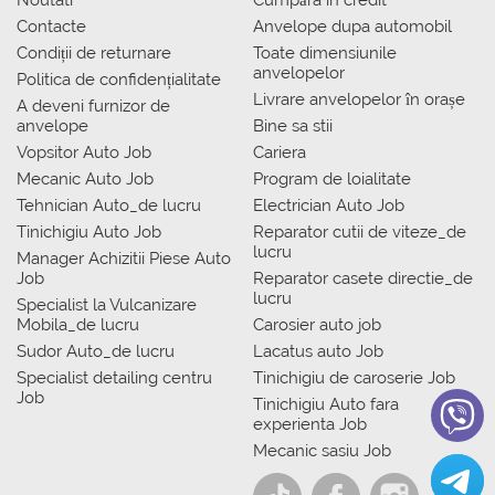
Contacte
Anvelope dupa automobil
Condiții de returnare
Toate dimensiunile
anvelopelor
Politica de confidențialitate
Livrare anvelopelor în orașe
A deveni furnizor de
anvelope
Bine sa stii
Vopsitor Auto Job
Cariera
Mecanic Auto Job
Program de loialitate
Tehnician Auto_de lucru
Electrician Auto Job
Tinichigiu Auto Job
Reparator cutii de viteze_de
lucru
Manager Achizitii Piese Auto
Job
Reparator casete directie_de
lucru
Specialist la Vulcanizare
Mobila_de lucru
Carosier auto job
Sudor Auto_de lucru
Lacatus auto Job
Specialist detailing centru
Tinichigiu de caroserie Job
Job
Tinichigiu Auto fara
experienta Job
Mecanic sasiu Job