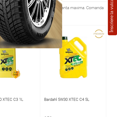
Înscriere la vulcanizare
m ofera protectie superioara si performanta maxima. Comanda
0 XTEC C3 1L
Bardahl 5W30 XTEC C4 5L