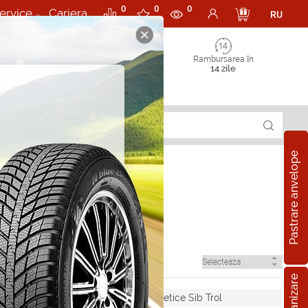
0
0
0
ervice
Cariera
RU
Rambursarea în
14 zile
Pastrare anvelope
ol
Semisintetice Sib Trol