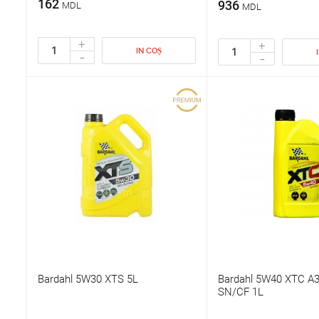
162
936
MDL
MDL
+
+
IN COȘ
-
-
Bardahl 5W30 XTS 5L
Bardahl 5W40 XTC A3
SN/CF 1L