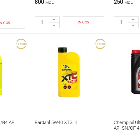
800
250
MDL
MDL
+
+
IN COȘ
-
-
IN COȘ
/B4 API
Bardahl 5W40 XTS 1L
Chempioil U
API SN/CF 4