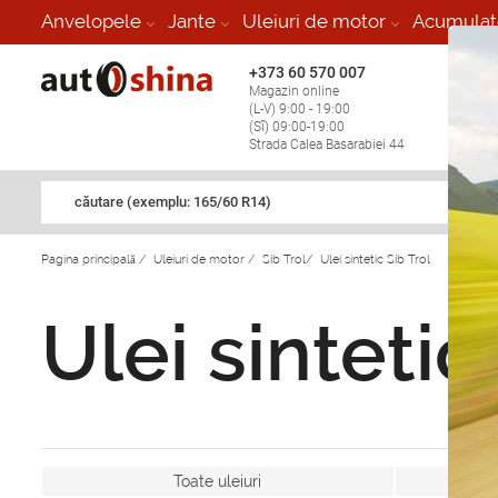
Anvelopele
Jante
Uleiuri de motor
Acumulat
+373 60 570 007
+373 
Magazin online
Vulcan
(L-V) 9:00 - 19:00
stop în
(Sî) 09:00-19:00
Strada Calea Basarabiei 44
căutare (exemplu: 165/60 R14)
Pagina principală
/
Uleiuri de motor
/
Sib Trol
/
Ulei sintetic Sib Trol
Ulei sintetic
Toate uleiuri
Ul