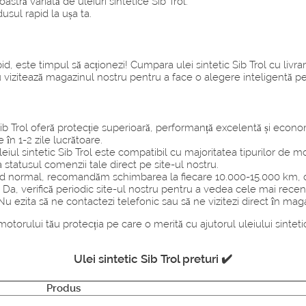
tră variată de uleiuri sintetice Sib Trol.
sul rapid la ușa ta.
d, este timpul să acționezi! Cumpara ulei sintetic Sib Trol cu livr
 vizitează magazinul nostru pentru a face o alegere inteligentă pe
Sib Trol oferă protecție superioară, performanță excelentă și econ
 în 1-2 zile lucrătoare.
eiul sintetic Sib Trol este compatibil cu majoritatea tipurilor de m
a statusul comenzii tale direct pe site-ul nostru.
 normal, recomandăm schimbarea la fiecare 10.000-15.000 km, dar d
Da, verifică periodic site-ul nostru pentru a vedea cele mai recent
u ezita să ne contactezi telefonic sau să ne vizitezi direct în mag
otorului tău protecția pe care o merită cu ajutorul uleiului sinte
Ulei sintetic Sib Trol preturi ✔️
Produs