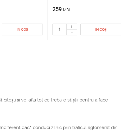
259
MDL
+
IN COȘ
IN COȘ
-
itești și vei afla tot ce trebuie să știi pentru a face
Indiferent dacă conduci zilnic prin traficul aglomerat din