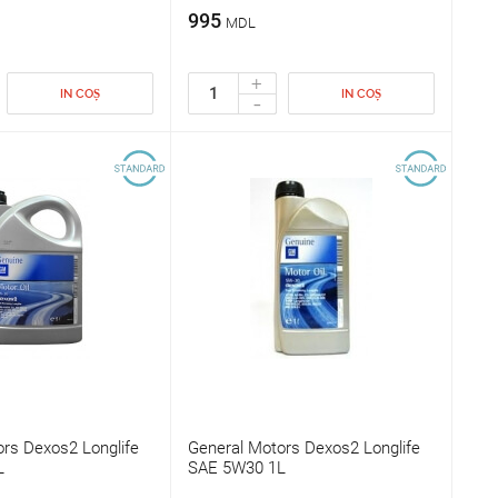
995
MDL
+
IN COȘ
IN COȘ
-
rs Dexos2 Longlife
General Motors Dexos2 Longlife
L
SAE 5W30 1L