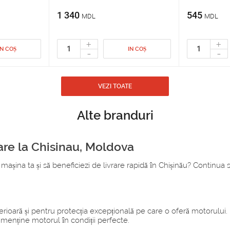
1 340
545
MDL
MDL
+
+
IN COȘ
IN COȘ
-
-
VEZI TOATE
Alte branduri
rare la Chisinau, Moldova
ina ta și să beneficiezi de livrare rapidă în Chișinău? Continua să c
erioară și pentru protecția excepțională pe care o oferă motorului. 
a menține motorul în condiții perfecte.