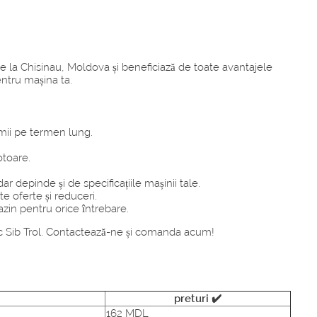
are la Chisinau, Moldova și beneficiază de toate avantajele
ntru mașina ta.
omii pe termen lung.
otoare.
epinde și de specificațiile mașinii tale.
e oferte și reduceri.
azin pentru orice întrebare.
tic Sib Trol. Contactează-ne și comanda acum!
preturi ✔️
162 MDL