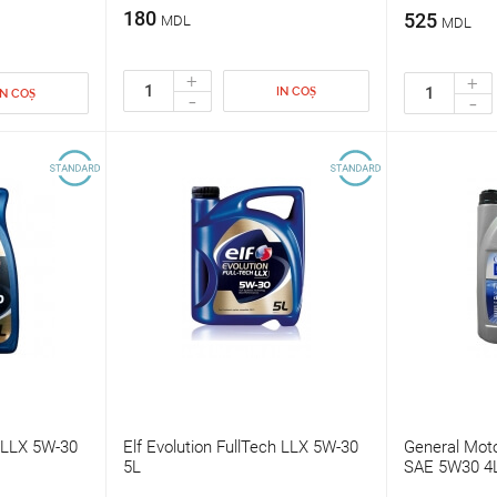
180
525
MDL
MDL
+
+
IN COȘ
-
IN COȘ
-
h LLX 5W-30
Elf Evolution FullTech LLX 5W-30
General Moto
5L
SAE 5W30 4