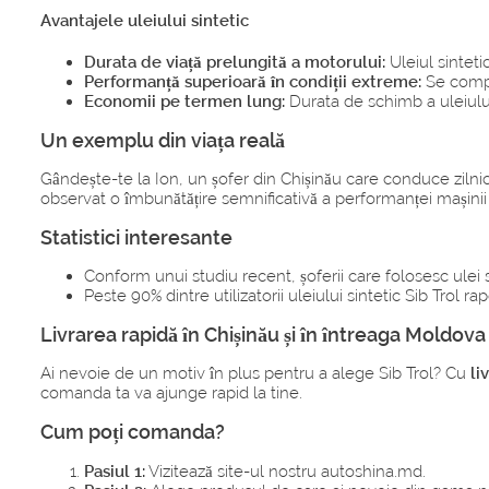
Avantajele uleiului sintetic
Durata de viață prelungită a motorului:
Uleiul sinteti
Performanță superioară în condiții extreme:
Se compor
Economii pe termen lung:
Durata de schimb a uleiului
Un exemplu din viața reală
Gândește-te la Ion, un șofer din Chișinău care conduce zilnic 
observat o îmbunătățire semnificativă a performanței mașinii 
Statistici interesante
Conform unui studiu recent, șoferii care folosesc ule
Peste 90% dintre utilizatorii uleiului sintetic Sib Trol 
Livrarea rapidă în Chișinău și în întreaga Moldova
Ai nevoie de un motiv în plus pentru a alege Sib Trol? Cu
li
comanda ta va ajunge rapid la tine.
Cum poți comanda?
Pasiul 1:
Vizitează site-ul nostru autoshina.md.