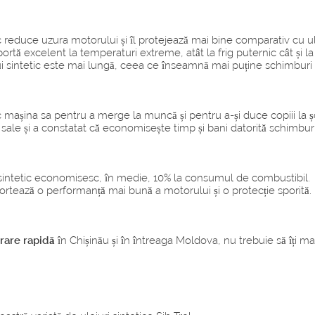
c reduce uzura motorului și îl protejează mai bine comparativ cu u
tă excelent la temperaturi extreme, atât la frig puternic cât și la
 sintetic este mai lungă, ceea ce înseamnă mai puține schimburi 
mașina sa pentru a merge la muncă și pentru a-și duce copiii la șco
sale și a constatat că economisește timp și bani datorită schimburi
i sintetic economisesc, în medie, 10% la consumul de combustibil.
raportează o performanță mai bună a motorului și o protecție sporită.
vrare rapidă
în Chișinău și în întreaga Moldova, nu trebuie să îți mai 