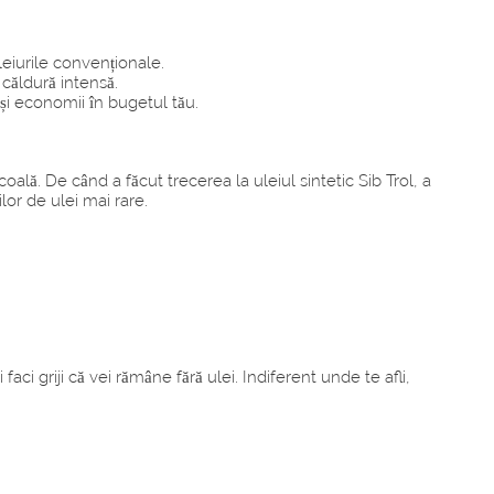
leiurile convenționale.
 căldură intensă.
și economii în bugetul tău.
ală. De când a făcut trecerea la uleiul sintetic Sib Trol, a
lor de ulei mai rare.
faci griji că vei rămâne fără ulei. Indiferent unde te afli,