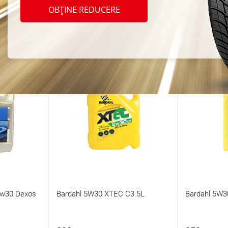
OBȚINE REDUCERE
au, Moldova! Potrivit pentru orice tip de motor, acest ulei premiu
a usa ta.
5w30 Dexos
Bardahl 5W30 XTEC C3 5L
Bardahl 5W3