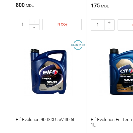
800
175
MDL
MDL
+
+
IN COȘ
-
-
Elf Evolution 900SXR 5W-30 5L
Elf Evolution FullTec
1L