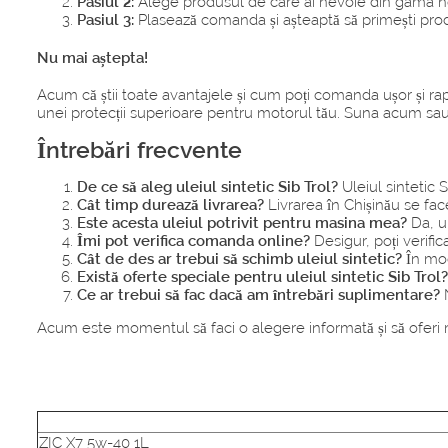
Pasiul 2:
Alege produsul de care ai nevoie din gama noas
Pasiul 3:
Plasează comanda și așteaptă să primești produ
Nu mai aștepta!
Acum că știi toate avantajele și cum poți comanda ușor și rapi
unei protecții superioare pentru motorul tău. Suna acum sau
Întrebări frecvente
De ce să aleg uleiul sintetic Sib Trol?
Uleiul sintetic 
Cât timp durează livrarea?
Livrarea în Chișinău se face
Este acesta uleiul potrivit pentru masina mea?
Da, ul
Îmi pot verifica comanda online?
Desigur, poți verific
Cât de des ar trebui să schimb uleiul sintetic?
În mod
Există oferte speciale pentru uleiul sintetic Sib Trol?
Ce ar trebui să fac dacă am întrebări suplimentare?
N
Acum este momentul să faci o alegere informată și să oferi m
ZIC X7 5w-40 1L