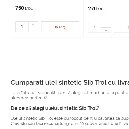
750
270
MDL
MDL
+
+
IN COȘ
-
-
Cumparati ulei sintetic Sib Trol cu liv
Te-ai întrebat vreodată cum să alegi cel mai bun ulei pentru maș
alegerea perfectă!
De ce să alegi uleiul sintetic Sib Trol?
Uleiul sintetic Sib Trol este cunoscut pentru calitatea sa sup
Chișinău sau faci excursii lungi prin Moldova, acest ulei îți v