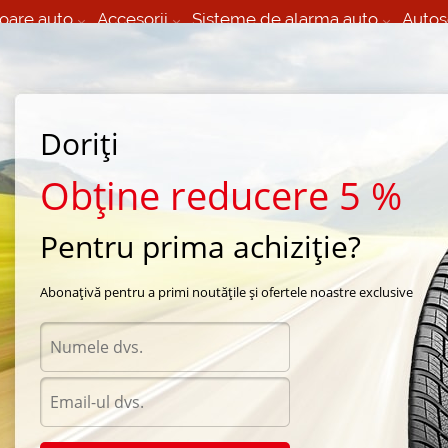
oare auto
Accesorii
Sisteme de alarma auto
Autos
60 066 000
+373 60 608 000
izare Mobila 24/7 non
Service auto in Chisinau
 toate regiunile
(L-V) 9:00 - 19:00
(Sî) 09:00-19:00
Strada Calea Basarabiei 44
Doriți
Obține reducere 5 %
Pentru prima achiziție?
 Sib Trol
Abonațivă pentru a primi noutățile și ofertele noastre exclusive
eiuri minerale Sib Trol
Uleiuri sintetice Sib Tr