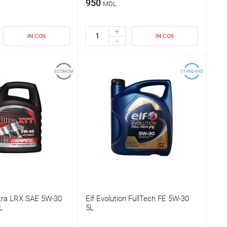
950
MDL
+
IN COȘ
IN COȘ
-
ltra LRX SAE 5W-30
Elf Evolution FullTech FE 5W-30
L
5L