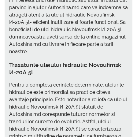
in interesul unui ulei hidraulic sau altul. In cazul dat
parvine in ajutor Autoshina.md care va indeamna sa
atrageti atentia la uleiul hidraulic Novoufimsk
И-20А 5l- eficient inutilizare si foarte functional. Sa
beneficiati de ulei hidraulic Novoufimsk И-20А 5l
dumneavoastra aveti sansa de la online magazinul
Autoshina.md cu livrare in fiecare parte a tarii
noastre.
Trasaturile uleiului hidraulic Novoufimsk
И-20А 5l
Pentru a completa cerintele determinate, uleiurile
hidraulice este primordial sa practice citeva
avantaje principale. Este hotaritor a reliefa ca uleiul
hidraulic Novoufimsk И-20А 5l sfatuit de
Autoshina.md corespunde tuturor normelor si
trandurilor curente de evolutie. Astfel, uleiul
hidraulic Novoufimsk И-20А 5l se caracterizeaza
printr-o multitudine de parametri ce furnizeaza o