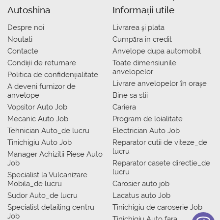
Autoshina
Informații utile
Despre noi
Livrarea şi plata
Noutati
Сumpăra in credit
Contacte
Anvelope dupa automobil
Condiții de returnare
Toate dimensiunile
anvelopelor
Politica de confidențialitate
Livrare anvelopelor în orașe
A deveni furnizor de
anvelope
Bine sa stii
Vopsitor Auto Job
Cariera
Mecanic Auto Job
Program de loialitate
Tehnician Auto_de lucru
Electrician Auto Job
Tinichigiu Auto Job
Reparator cutii de viteze_de
lucru
Manager Achizitii Piese Auto
Job
Reparator casete directie_de
lucru
Specialist la Vulcanizare
Mobila_de lucru
Carosier auto job
Sudor Auto_de lucru
Lacatus auto Job
Specialist detailing centru
Tinichigiu de caroserie Job
Job
Tinichigiu Auto fara