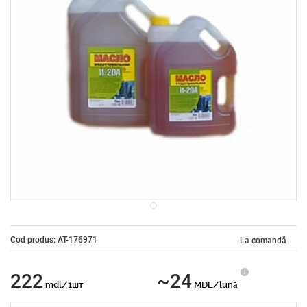
Cod produs: AT-176971
La comandă
222
~24
mdl/1шт
MDL/lună