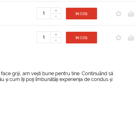
+
-
IN COȘ
+
-
IN COȘ
face griji, am vești bune pentru tine. Continuând să
 și cum îți poți îmbunătăți experiența de condus și