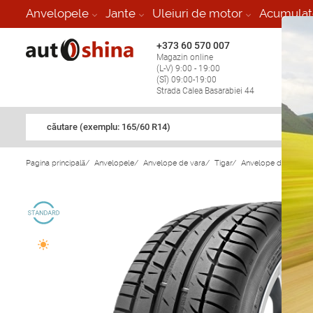
Anvelopele
Jante
Uleiuri de motor
Acumulat
+373 60 570 007
+373 
Magazin online
Vulcan
(L-V) 9:00 - 19:00
stop în
(Sî) 09:00-19:00
Strada Calea Basarabiei 44
căutare (exemplu: 165/60 R14)
Pagina principală
/
Anvelopele
/
Anvelope de vara
/
Tigar
/
Anvelope de vara Ti