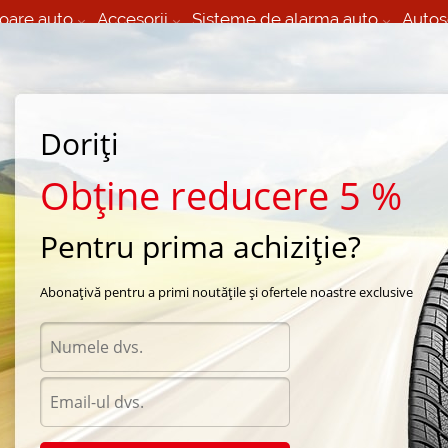
oare auto
Accesorii
Sisteme de alarma auto
Autos
60 066 000
+373 60 608 000
izare Mobila 24/7 non
Service auto in Chisinau
 toate regiunile
(L-V) 9:00 - 19:00
(Sî) 09:00-19:00
Strada Calea Basarabiei 44
Doriți
Obține reducere 5 %
Pentru prima achiziție?
gar
/
Touring
Abonațivă pentru a primi noutățile și ofertele noastre exclusive