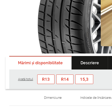
Mărimi și disponibilitate
Descriere
R13
R14
15,3
Arată totul
Dimensiune
Indicele de încărcare