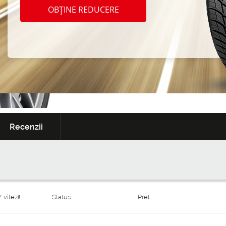
Garanție
Serviciul de anvelop
OBȚINE REDUCERE
extinsă
cadou
650
~6
De la:
MDL/un
Recenzii
/ viteză
Status
Pret