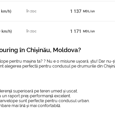
1 137
 km/h)
În stoc
MDL/un
1 171
0 km/h)
În stoc
MDL/un
ouring în Chișinău, Moldova
?
pe pentru mașina ta? ? Nu e o misiune ușoară, știu! Dar nu-ți 
t alegerea perfectă pentru condusul pe drumurile din Chișinău
erență superioară pe teren umed și uscat.
u un raport preț-performanță excelent.
e anvelope sunt perfecte pentru condusul urban.
bare mai lină și mai confortabilă.