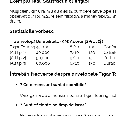
Exemplu real: Satisfacția clienților
Mulți clienți din Chișinău au ales să cumpere
anvelope Ti
observat o îmbunătățire semnificativă a manevrabilității î
drum.
Statisticile vorbesc
Tip anvelopă
Durabilitate (KM)
Aderență
Pret ($)
Tigar Touring
45,000
8/10
100
Confor
{Alt tip 1}
40,000
7/10
120
Calita
{Alt tip 2}
50,000
9/10
150
Pret ri
{Alt tip 3}
60,000
6/10
130
Durabi
Întrebări frecvente despre anvelopele Tigar T
❓
Ce dimensiuni sunt disponibile?
Vara gama de dimensiuni pentru Tigar Touring incl
❓
Sunt eficiente pe timp de iarnă?
Nu, acestea sunt anvelope de vară, special concep