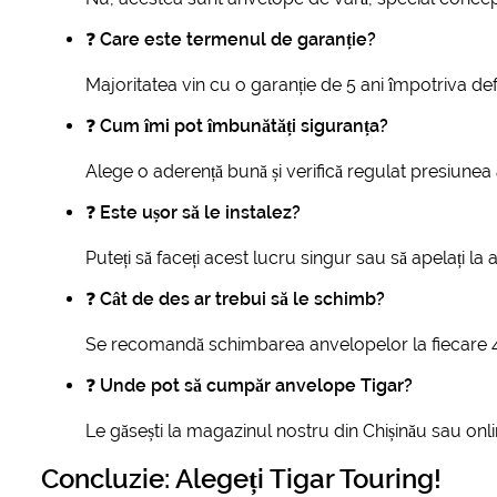
❓
Care este termenul de garanție?
Majoritatea vin cu o garanție de 5 ani împotriva def
❓
Cum îmi pot îmbunătăți siguranța?
Alege o aderență bună și verifică regulat presiunea
❓
Este ușor să le instalez?
Puteți să faceți acest lucru singur sau să apelați la 
❓
Cât de des ar trebui să le schimb?
Se recomandă schimbarea anvelopelor la fiecare
❓
Unde pot să cumpăr anvelope Tigar?
Le găsești la magazinul nostru din Chișinău sau onli
Concluzie: Alegeți Tigar Touring!