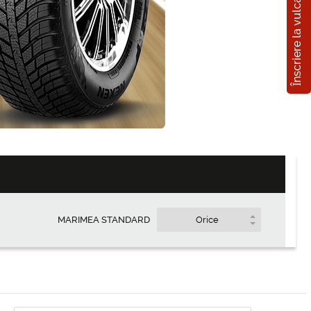
Înscriere la vulcanizare
e
Cumpărați
la credit
8
MDL/ lună
MARIMEA STANDARD