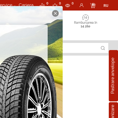
0
0
0
ervice
Cariera
RU
Rambursarea în
14 zile
Pastrare anvelope