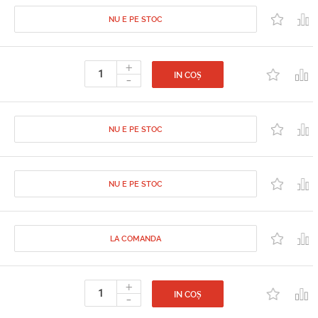
NU E PE STOC
+
-
IN COȘ
NU E PE STOC
NU E PE STOC
LA COMANDA
+
-
IN COȘ