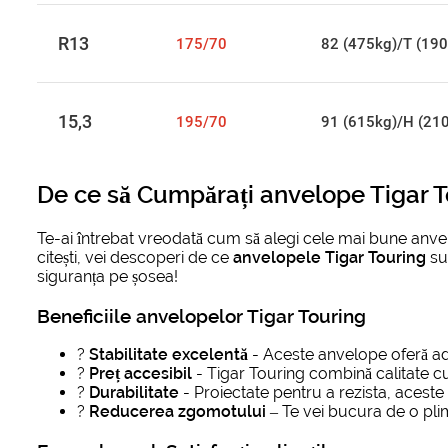
R13
175/70
82 (475kg)/T (190
15,3
195/70
91 (615kg)/H (21
De ce să
Cumpărați anvelope Tigar T
Te-ai întrebat vreodată cum să alegi cele mai bune anvelo
citești, vei descoperi de ce
anvelopele Tigar Touring
sun
siguranța pe șosea!
Beneficiile anvelopelor Tigar Touring
?
Stabilitate excelentă
- Aceste anvelope oferă ad
?
Preț accesibil
- Tigar Touring combină calitate c
?
Durabilitate
- Proiectate pentru a rezista, acest
?️
Reducerea zgomotului
– Te vei bucura de o plim