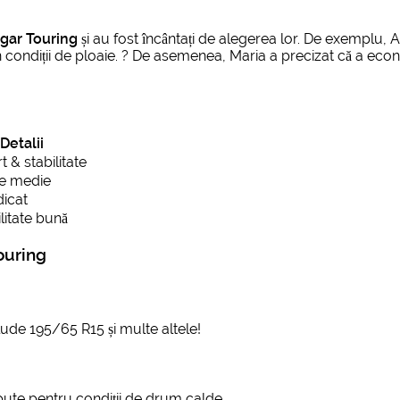
gar Touring
și au fost încântați de alegerea lor. De exemplu, A
n condiții de ploaie. ?️ De asemenea, Maria a precizat că a econ
Detalii
t & stabilitate
te medie
dicat
litate bună
ouring
ude 195/65 R15 și multe altele!
ute pentru condiții de drum calde.