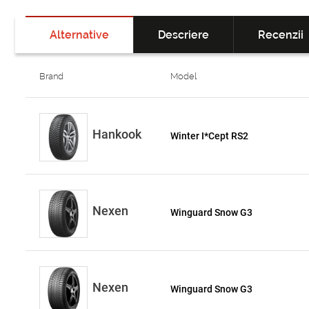
Alternative
Descriere
Recenzii
Brand
Model
Hankook
Winter I*Cept RS2
Nexen
Winguard Snow G3
Nexen
Winguard Snow G3