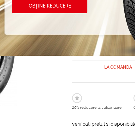
TOLED
OBȚINE REDUCERE
195/6
Anvelope de vara Toledo
Anvelope 
Cod produs: AT-166977
LA COMANDA
20% reducere la vulcanizare
verificati pretul si disponibil