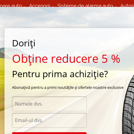
oare auto
Accesorii
Sisteme de alarma auto
Autos
60 066 000
+373 60 608 000
izare Mobila 24/7 non
Service auto in Chisinau
 toate regiunile
(L-V) 9:00 - 19:00
Doriți
(Sî) 09:00-19:00
Strada Calea Basarabiei 44
Obține reducere 5 %
Pentru prima achiziție?
ra Toledo
/
TL1000
/
TOLEDO TL1000 195/60 R16
Abonațivă pentru a primi noutățile și ofertele noastre exclusive
Anvel