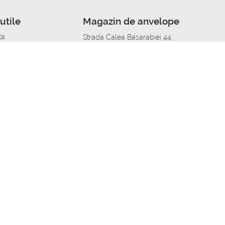
utile
Magazin de anvelope
ta
Strada Calea Basarabiei 44
edit
Service auto in Chisinau
a automobil
unile anvelopelor
Strada Calea Basarabiei 44
pelor în orașe
alitate
Aplicația Autoshina de pe telefon
itii Piese Auto Job
 Vulcanizare Mobila_de
 lucru
ailing centru Job
caroserie Job
o fara experienta Job
u Job