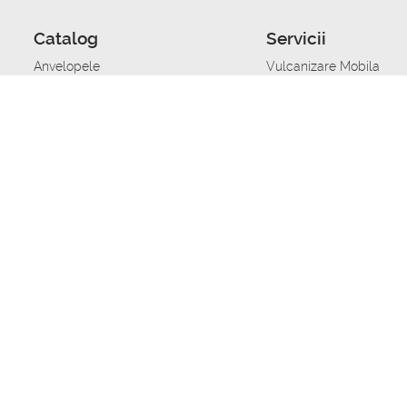
Catalog
Servicii
Anvelopele
Vulcanizare Mobila
Jante
Stocare anvelope
Uleiuri de motor
Schimbarea anvelopelo
Acumulatoare auto
Taierea benzii de rulare
Accesorii
Ajutor tehnic in caz de 
Sisteme de alarma auto
Asistenta tehnica la blo
Alimentarea cu combust
Pornirea acumulatorului
Repararea anvelopelor
Echilibrare anvelope