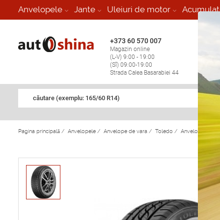
-
Anvelopele
Jante
Uleiuri de motor
Acumulat
+373 60 570 007
+373 
Magazin online
Vulcan
(L-V) 9:00 - 19:00
stop în
(Sî) 09:00-19:00
Strada Calea Basarabiei 44
căutare (exemplu: 165/60 R14)
Pagina principală
/
Anvelopele
/
Anvelope de vara
/
Toledo
/
Anvelope de va