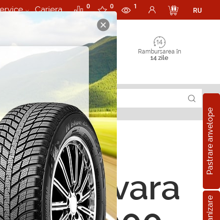
0
0
1
ervice
Cariera
RU
Rambursarea în
14 zile
Pastrare anvelope
ope de vara