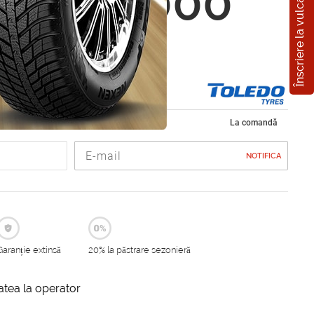
Înscriere la vulcanizare
O TL1000
0 R16
de vara 195/60 R16
La comandă
NOTIFICA
Garanție extinsă
20% la păstrare sezonieră
itatea la operator