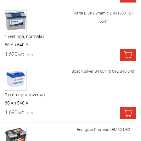
Varta Blue Dynamic D43 (560 127
054)
1 (+stinga, normala)
60 Ah 540 A
1 620
MDL/un
Bosch Silver S4 004 (0 092 S40 040)
0 (+dreapta, inversa)
60 Ah 540 A
1 690
MDL/un
Energizer Premium EM60-LB2