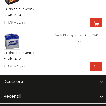
0 (+dreapta, inversa)
60 Ah 540 A
1 479
MDL/un
Varta Blue Dynamic D47 (560 410
054)
0 (+dreapta, inversa)
60 Ah 540 A
1 850
MDL/un
Descriere
Recenzii