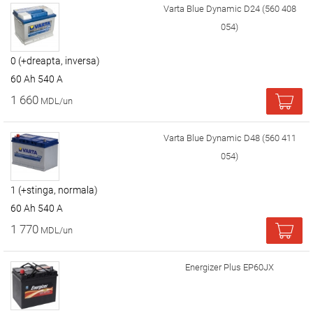
Varta Blue Dynamic D24 (560 408
054)
0 (+dreapta, inversa)
60 Ah 540 A
1 660
MDL/un
Varta Blue Dynamic D48 (560 411
054)
1 (+stinga, normala)
60 Ah 540 A
1 770
MDL/un
Energizer Plus EP60JX