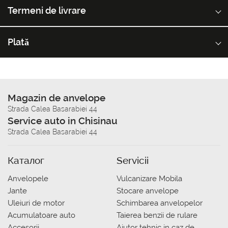
Termeni de livrare
Plată
Magazin de anvelope
Strada Calea Basarabiei 44
Service auto in Chisinau
Strada Calea Basarabiei 44
Каталог
Servicii
Anvelopele
Vulcanizare Mobila
Jante
Stocare anvelope
Uleiuri de motor
Schimbarea anvelopelor
Acumulatoare auto
Taierea benzii de rulare
Accesorii
Ajutor tehnic in caz de