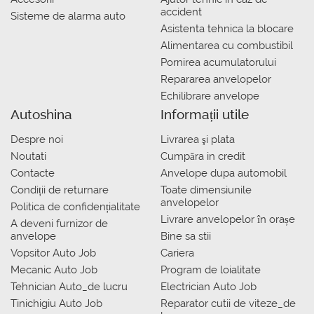
accident
Sisteme de alarma auto
Asistenta tehnica la blocare
Alimentarea cu combustibil
Pornirea acumulatorului
Repararea anvelopelor
Echilibrare anvelope
Autoshina
Informații utile
Despre noi
Livrarea şi plata
Noutati
Сumpăra in credit
Contacte
Anvelope dupa automobil
Condiții de returnare
Toate dimensiunile
anvelopelor
Politica de confidențialitate
Livrare anvelopelor în orașe
A deveni furnizor de
anvelope
Bine sa stii
Vopsitor Auto Job
Cariera
Mecanic Auto Job
Program de loialitate
Tehnician Auto_de lucru
Electrician Auto Job
Tinichigiu Auto Job
Reparator cutii de viteze_de