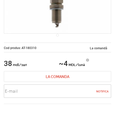
Cod produs: AT-180310
La comandă
38
~4
mdl/1шт
MDL/lună
LA COMANDA
NOTIFICA