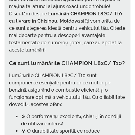
mașina ta, atunci ai ajuns exact unde trebuie!
Discutăm despre
Lumânări CHAMPION L82C/ T10
cu livrare in Chisinau, Moldova
și îți vom arăta de
ce sunt alegerea ideală pentru vehiculul tău. Citește
mai departe pentru a descoperi avantajele
testamentate de numeroși șoferi, care au apelat la
aceste lumânări!
Ce sunt lumânările CHAMPION L82C/ T10?
Lumânările CHAMPION L82C/ T10 sunt
componente esențiale pentru orice motor pe
benzină, asigurând o combustie eficientă și o
funcționare optimă a vehiculului tău. Cu o fiabilitate
dovedită, acestea oferă:
⚙️ O performanță excelentă, chiar și în condiții
de utilizare intensă.
💡 O durabilitate sporită, ce reduce