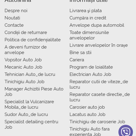
Despre noi
Livrarea şi plata
Noutati
Сumpăra in credit
Contacte
Anvelope dupa automobil
Condiții de returnare
Toate dimensiunile
anvelopelor
Politica de confidențialitate
Livrare anvelopelor în orașe
A deveni furnizor de
anvelope
Bine sa stii
Vopsitor Auto Job
Cariera
Mecanic Auto Job
Program de loialitate
Tehnician Auto_de lucru
Electrician Auto Job
Tinichigiu Auto Job
Reparator cutii de viteze_de
lucru
Manager Achizitii Piese Auto
Job
Reparator casete directie_de
lucru
Specialist la Vulcanizare
Mobila_de lucru
Carosier auto job
Sudor Auto_de lucru
Lacatus auto Job
Specialist detailing centru
Tinichigiu de caroserie Job
Job
Tinichigiu Auto fara
experienta Job