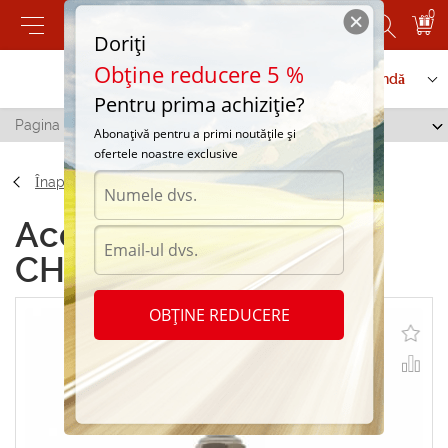
0
Doriți
Obține reducere 5 %
Contactați-ne
Serviciu de comandă
Pentru prima achiziție?
Pagina principală
/
Lumânări CHAMPION L82C/ T10
Abonațivă pentru a primi noutățile și
ofertele noastre exclusive
Înapoi
Accesorii Lumânări
CHAMPION L82C/ T10
OBȚINE REDUCERE