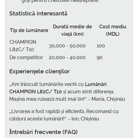
griji pentru cheltuieli neașteptate.
Statistică interesantă
Durată medie de
Cost mediu
Tip de lumânare
viață (km)
(MDL)
CHAMPION
30,000 - 50,000
100
L82C/ T10
De competitor
20,000 - 40,000
90
Experiențele clienților
„Am înlocuit lumânările vechi cu
Lumânări
CHAMPION L82C/ T10
și acum simt diferența.
Mașina mea rulează mult mai lin!” – Maria, Chișinău
„Livrarea a fost rapidă și eficientă. Recomand cu
căldură aceste lumânări!” – Ion, Chișinău
Întrebări frecvente (FAQ)