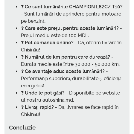
❓
Ce sunt lumânările CHAMPION L82C/ T10?
- Sunt lumânări de aprindere pentru motoare
pe benzină.
❓
Care este prețul pentru aceste lumânări?
-
Prețul mediu este de 100 MDL.
❓
Pot comanda online?
- Da, oferim livrare în
Chișinău!
❓
Numărul de km pentru care durează?
-
Durata medie este între 30,000 - 50,000 km.
❓
Ce avantaje aduc aceste lumânări?
-
Performanță superioră, durabilitate și eficiență
energetică.
❓
Unde le pot găsi?
- Disponibile pe website-
ul nostru autoshina.md.
❓
Livrați rapid?
- Da, livrarea se face rapid în
Chișinău!
Concluzie