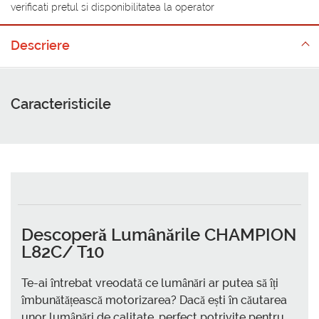
verificati pretul si disponibilitatea la operator
Descriere
Caracteristicile
Descoperă Lumânările CHAMPION
L82C/ T10
Te-ai întrebat vreodată ce lumânări ar putea să îți
îmbunătățească motorizarea? Dacă ești în căutarea
unor lumânări de calitate, perfect potrivite pentru