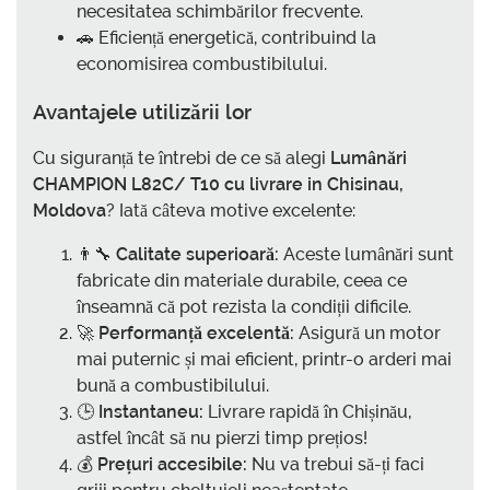
necesitatea schimbărilor frecvente.
🚗 Eficiență energetică, contribuind la
economisirea combustibilului.
Avantajele utilizării lor
Cu siguranță te întrebi de ce să alegi
Lumânări
CHAMPION L82C/ T10 cu livrare in Chisinau,
Moldova
? Iată câteva motive excelente:
👨‍🔧
Calitate superioară:
Aceste lumânări sunt
fabricate din materiale durabile, ceea ce
înseamnă că pot rezista la condiții dificile.
🚀
Performanță excelentă:
Asigură un motor
mai puternic și mai eficient, printr-o arderi mai
bună a combustibilului.
🕒
Instantaneu:
Livrare rapidă în Chișinău,
astfel încât să nu pierzi timp prețios!
💰
Prețuri accesibile:
Nu va trebui să-ți faci