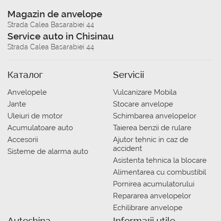
Magazin de anvelope
Strada Calea Basarabiei 44
Service auto in Chisinau
Strada Calea Basarabiei 44
Каталог
Servicii
Anvelopele
Vulcanizare Mobila
Jante
Stocare anvelope
Uleiuri de motor
Schimbarea anvelopelor
Acumulatoare auto
Taierea benzii de rulare
Accesorii
Ajutor tehnic in caz de
accident
Sisteme de alarma auto
Asistenta tehnica la blocare
Alimentarea cu combustibil
Pornirea acumulatorului
Repararea anvelopelor
Echilibrare anvelope
Autoshina
Informații utile