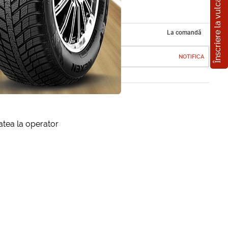
Înscriere la vulcanizare
ium
La comandă
NOTIFICA
itatea la operator