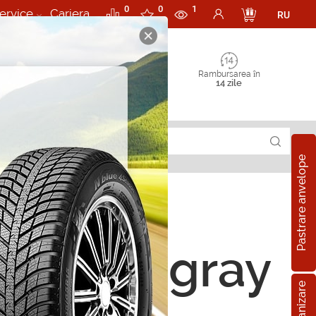
0
0
1
ervice
Cariera
RU
Rambursarea în
14 zile
Pastrare anvelope
rii Stingray