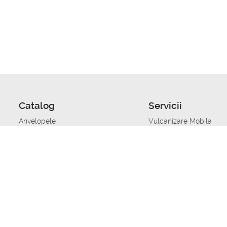
Catalog
Servicii
Anvelopele
Vulcanizare Mobila
Jante
Stocare anvelope
Uleiuri de motor
Schimbarea anvelopelo
Acumulatoare auto
Taierea benzii de rulare
Accesorii
Ajutor tehnic in caz de 
Sisteme de alarma auto
Asistenta tehnica la blo
Alimentarea cu combust
Pornirea acumulatorului
Repararea anvelopelor
Echilibrare anvelope