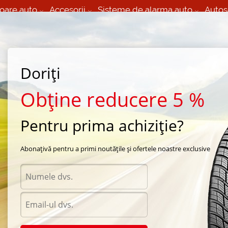
oare auto
Accesorii
Sisteme de alarma auto
Autos
60 066 000
+373 60 608 000
izare Mobila 24/7 non
Service auto in Chisinau
 toate regiunile
(L-V) 9:00 - 19:00
Doriți
(Sî) 09:00-19:00
Strada Calea Basarabiei 44
Obține reducere 5 %
Pentru prima achiziție?
Abonațivă pentru a primi noutățile și ofertele noastre exclusive
Acceso