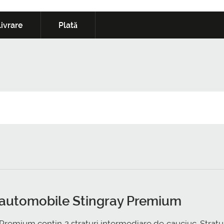
ivrare
Plată
u automobile Stingray Premium
Premium contin 2 straturi intermediare de cauciuc. Stratu