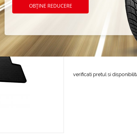
Prem
OBȚINE REDUCERE
Cod produs: AT-166661
LA COMANDA
verificati pretul si disponibil