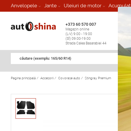
-
Anvelopele
Jante
Uleiuri de motor
Acumulat
+373 60 570 007
+373 
Magazin online
Vulcan
(L-V) 9:00 - 19:00
stop în
(Sî) 09:00-19:00
Strada Calea Basarabiei 44
căutare (exemplu: 165/60 R14)
Pagina principală
/
Accesorii
/
Covorase auto
/
Stingray Premium