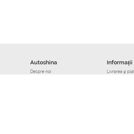
Autoshina
Informații 
Despre noi
Livrarea şi pla
Noutati
Сumpăra in cr
r
Cariera
Anvelope dup
Contacte
Toate dimensi
accident
Condiții de returnare
Livrare anvelo
care
Politica de confidențialitate
Bine sa stii
ibil
A deveni furnizor de anvelope
Program de loi
Vopsitor Auto Job
Manager Achiz
Mecanic Auto Job
Specialist la
lucru
Tehnician Auto_de lucru