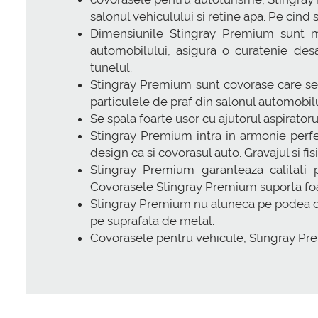
salonul vehiculului si retine apa. Pe cind 
Dimensiunile Stingray Premium sunt mai
automobilului, asigura o curatenie desa
tunelul.
Stingray Premium sunt covorase care se p
particulele de praf din salonul automobilu
Se spala foarte usor cu ajutorul aspiratoru
Stingray Premium intra in armonie perfec
design ca si covorasul auto. Gravajul si fi
Stingray Premium garanteaza calitati p
Covorasele Stingray Premium suporta foa
Stingray Premium nu aluneca pe podea dator
pe suprafata de metal.
Covorasele pentru vehicule, Stingray Pr