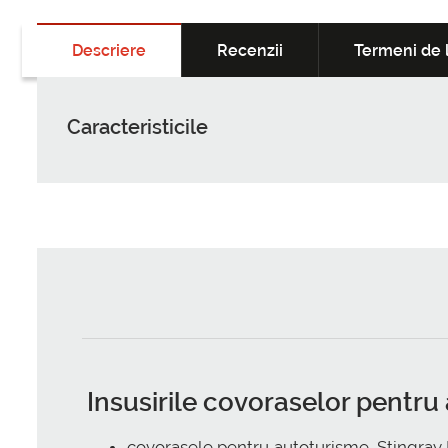
Descriere
Recenzii
Termeni de l
Caracteristicile
Insusirile covoraselor pentr
covorasele pentru autoturisme, Stingray 