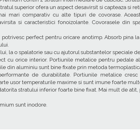
stratul superior ofera un aspect desavirsit si capteaza si re
 mari comparativ cu alte tipuri de covorase. Aceasta 
virsita si caracteristici fonoizolante. Covorasele din
otrivesc perfect pentru oricare anotimp. Absorb pina la 2
lui.
lui, la o spalatorie sau cu ajutorul substantelor speciale d
t cu orice interior. Portiunile metalice pentru pedale 
siile din aluminiu sunt bine fixate prin metoda termoplastic
erformante de durabilitate. Portiunile metalice cresc
rte usor temperaturile maxime si sunt imune foarte mult
ita stratului inferior foarte bine fixat. Mai mult de atit,
emium sunt inodore.