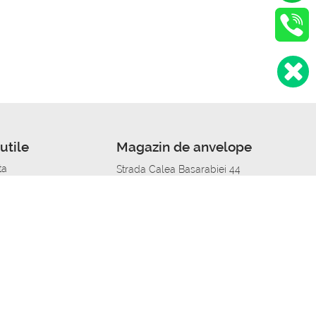
utile
Magazin de anvelope
ta
Strada Calea Basarabiei 44
edit
Service auto in Chisinau
a automobil
unile anvelopelor
Strada Calea Basarabiei 44
pelor în orașe
alitate
Aplicația Autoshina de pe telefon
itii Piese Auto Job
 Vulcanizare Mobila_de