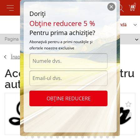
0
Doriți
Obține reducere 5 %
Contactați-ne
Serviciu de comandă
Pentru prima achiziție?
Pagina principală
/
Stickere pentru automobil "Drifter"
Abonațivă pentru a primi noutățile și
ofertele noastre exclusive
Înapoi
Accesorii Stickere pentru
automobil "Drifter"
OBȚINE REDUCERE