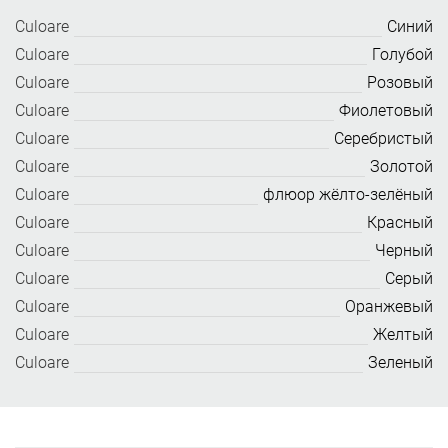
Culoare
Синий
Culoare
Голубой
Culoare
Розовый
Culoare
Фиолетовый
Culoare
Серебристый
Culoare
Золотой
Culoare
флюор жёлто-зелёный
Culoare
Красный
Culoare
Черный
Culoare
Серый
Culoare
Оранжевый
Culoare
Желтый
Culoare
Зеленый