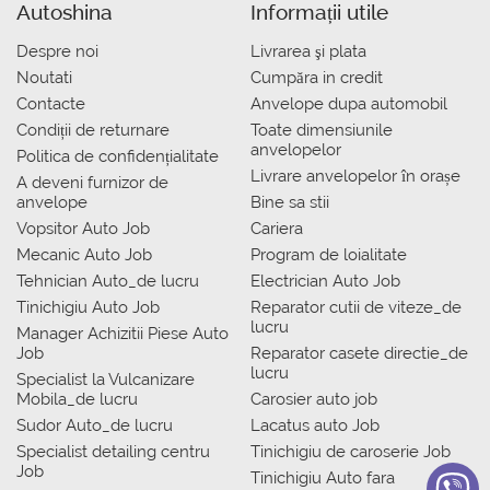
Autoshina
Informații utile
Despre noi
Livrarea şi plata
Noutati
Сumpăra in credit
Contacte
Anvelope dupa automobil
Condiții de returnare
Toate dimensiunile
anvelopelor
Politica de confidențialitate
Livrare anvelopelor în orașe
A deveni furnizor de
anvelope
Bine sa stii
Vopsitor Auto Job
Cariera
Mecanic Auto Job
Program de loialitate
Tehnician Auto_de lucru
Electrician Auto Job
Tinichigiu Auto Job
Reparator cutii de viteze_de
lucru
Manager Achizitii Piese Auto
Job
Reparator casete directie_de
lucru
Specialist la Vulcanizare
Mobila_de lucru
Carosier auto job
Sudor Auto_de lucru
Lacatus auto Job
Specialist detailing centru
Tinichigiu de caroserie Job
Job
Tinichigiu Auto fara