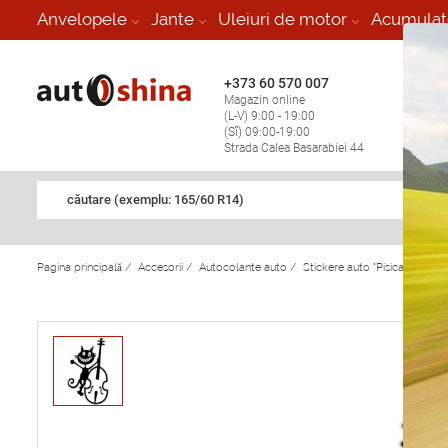
-
Anvelopele
Jante
Uleiuri de motor
Acumulat
+373 60 570 007
+373 
Magazin online
Vulcan
(L-V) 9:00 - 19:00
stop în
(Sî) 09:00-19:00
Strada Calea Basarabiei 44
căutare (exemplu: 165/60 R14)
Pagina principală
/
Accesorii
/
Autocolante auto
/
Stickere auto "Pisica nebună/