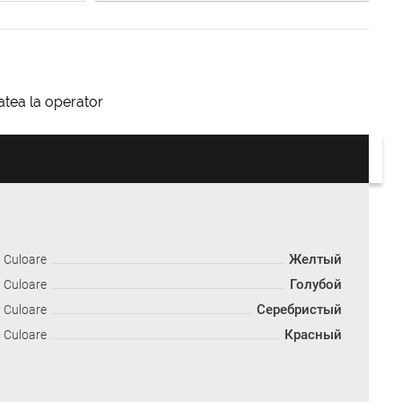
itatea la operator
Желтый
Culoare
Голубой
Culoare
Серебристый
Culoare
Красный
Culoare