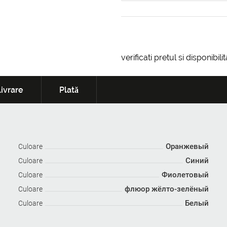
verificati pretul si disponibil
ivrare
Plată
Оранжевый
Culoare
Синий
Culoare
Фиолетовый
Culoare
флюор жёлто-зелёный
Culoare
Белый
Culoare