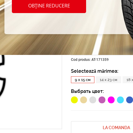
auto "
OBȚINE REDUCERE
nebun
8"
Cod produs: AT-171359
Selectează mărimea:
9 x 15 см
14 x 23 см
18 
Выбрать цвет:
LA COMANDA