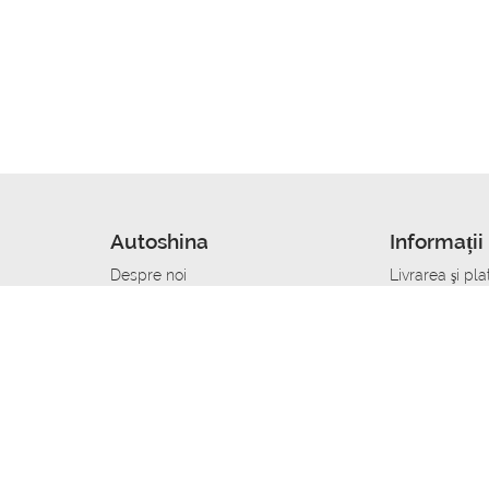
Autoshina
Informații 
Despre noi
Livrarea şi pla
Noutati
Сumpăra in cr
r
Cariera
Anvelope dup
Contacte
Toate dimensi
accident
Condiții de returnare
Livrare anvelo
care
Politica de confidențialitate
Bine sa stii
ibil
A deveni furnizor de anvelope
Program de loi
Vopsitor Auto Job
Manager Achiz
Mecanic Auto Job
Specialist la
lucru