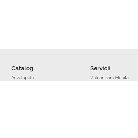
Catalog
Servicii
Anvelopele
Vulcanizare Mobila
Jante
Stocare anvelope
Uleiuri de motor
Schimbarea anvelopelo
Acumulatoare auto
Taierea benzii de rulare
Accesorii
Ajutor tehnic in caz de 
Sisteme de alarma auto
Asistenta tehnica la blo
Alimentarea cu combust
Pornirea acumulatorului
Repararea anvelopelor