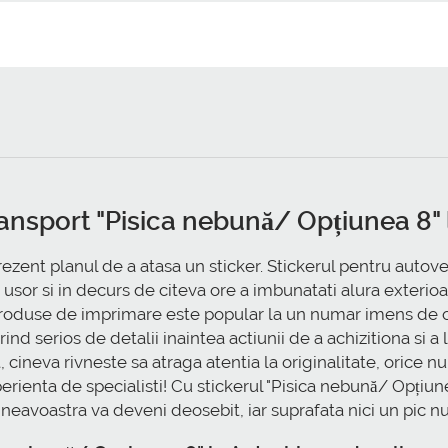
ransport "Pisica nebună/ Opțiunea 8" 
rezent planul de a atasa un sticker. Stickerul pentru autov
usor si in decurs de citeva ore a imbunatati alura exterioa
produse de imprimare este popular la un numar imens de c
nd serios de detalii inaintea actiunii de a achizitiona si a 
t, cineva rivneste sa atraga atentia la originalitate, orice n
experienta de specialisti! Cu stickerul "Pisica nebună/ Opți
voastra va deveni deosebit, iar suprafata nici un pic nu 