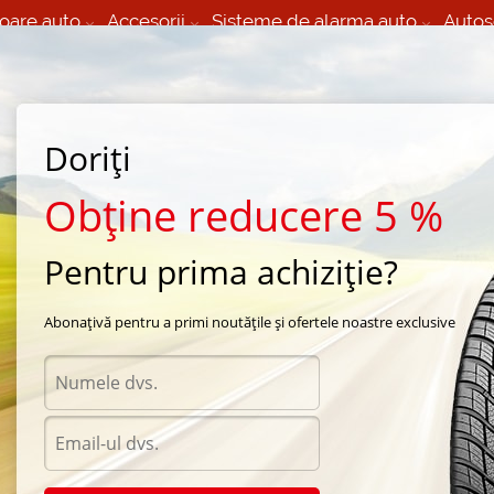
oare auto
Accesorii
Sisteme de alarma auto
Autos
60 066 000
+373 60 608 000
izare Mobila 24/7 non
Service auto in Chisinau
 toate regiunile
(L-V) 9:00 - 19:00
Doriți
(Sî) 09:00-19:00
Strada Calea Basarabiei 44
Obține reducere 5 %
Pentru prima achiziție?
 Opțiunea 8"
Abonațivă pentru a primi noutățile și ofertele noastre exclusive
Acceso