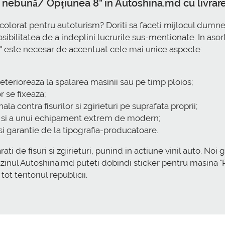
 nebună/ Opțiunea 8" in Autoshina.md cu livrar
si colorat pentru autoturism? Doriti sa faceti mijlocul dumn
ibilitatea de a indeplini lucrurile sus-mentionate. In asor
" este necesar de accentuat cele mai unice aspecte:
eterioreaza la spalarea masinii sau pe timp ploios;
 se fixeaza;
ala contra fisurilor si zgirieturi pe suprafata proprii;
i si a unui echipament extrem de modern;
i garantie de la tipografia-producatoare.
ati de fisuri si zgirieturi, punind in actiune vinil auto. Noi 
gazinul Autoshina.md puteti dobindi sticker pentru masina "
ot teritoriul republicii.