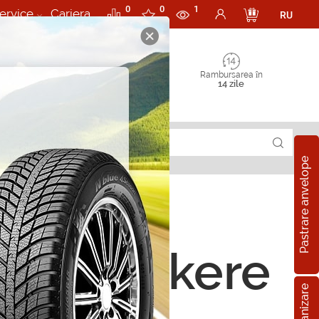
0
0
1
ervice
Cariera
RU
Rambursarea în
14 zile
Pastrare anvelope
rii Stickere