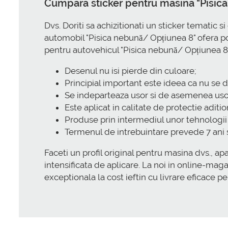
Cumpara sticker pentru masina "Pisica
Dvs. Doriti sa achizitionati un sticker tematic 
automobil "Pisica nebună/ Opțiunea 8" ofera pos
pentru autovehicul "Pisica nebună/ Opțiunea 8
Desenul nu isi pierde din culoare;
Principial important este ideea ca nu se d
Se indeparteaza usor si de asemenea usor
Este aplicat in calitate de protectie adition
Produse prin intermediul unor tehnologi
Termenul de intrebuintare prevede 7 ani s
Faceti un profil original pentru masina dvs., apar
intensificata de aplicare. La noi in online-ma
exceptionala la cost ieftin cu livrare eficace pe t