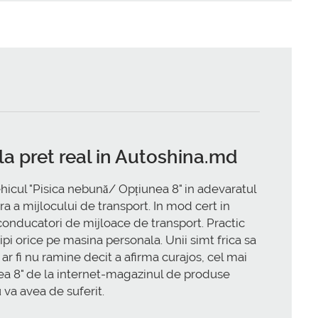
la pret real in Autoshina.md
ehicul "Pisica nebună/ Opțiunea 8" in adevaratul
ra a mijlocului de transport. In mod cert in
onducatori de mijloace de transport. Practic
lipi orice pe masina personala. Unii simt frica sa
u ar fi nu ramine decit a afirma curajos, cel mai
unea 8" de la internet-magazinul de produse
va avea de suferit.