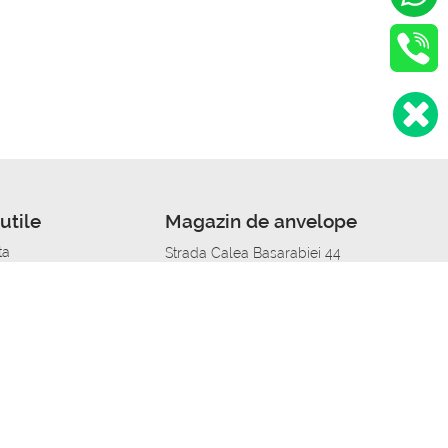
utile
Magazin de anvelope
ta
Strada Calea Basarabiei 44
edit
Service auto in Chisinau
a automobil
unile anvelopelor
Strada Calea Basarabiei 44
pelor în orașe
alitate
Aplicația Autoshina de pe telefon
itii Piese Auto Job
 Vulcanizare Mobila_de