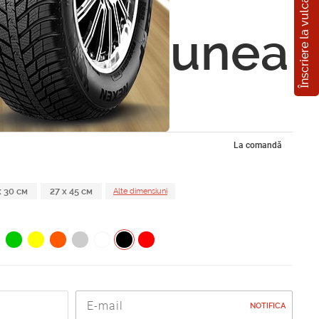
Înscriere la vulcanizare
Pisica
ă/ Opțiunea
La comandă
x 30 см
27 x 45 см
Alte dimensiuni
NOTIFICA