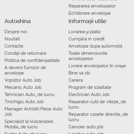
Repararea anvelopelor
Echilibrare anvelope
Autoshina
Informații utile
Despre noi
Livrarea şi plata
Noutati
Сumpăra in credit
Contacte
Anvelope dupa automobil
Condiții de returnare
Toate dimensiunile
anvelopelor
Politica de confidențialitate
Livrare anvelopelor în orașe
A deveni furnizor de
anvelope
Bine sa stii
Vopsitor Auto Job
Cariera
Mecanic Auto Job
Program de loialitate
Tehnician Auto_de lucru
Electrician Auto Job
Tinichigiu Auto Job
Reparator cutii de viteze_de
lucru
Manager Achizitii Piese Auto
Job
Reparator casete directie_de
lucru
Specialist la Vulcanizare
Mobila_de lucru
Carosier auto job