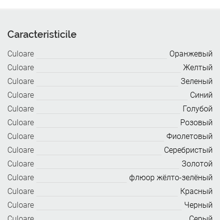
Caracteristicile
Culoare
Оранжевый
Culoare
Желтый
Culoare
Зеленый
Culoare
Синий
Culoare
Голубой
Culoare
Розовый
Culoare
Фиолетовый
Culoare
Серебристый
Culoare
Золотой
Culoare
флюор жёлто-зелёный
Culoare
Красный
Culoare
Черный
Culoare
Серый