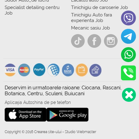
Sudor Auto_de lucru
Lacatus auto Job
Specialist detailing centru
Tinichigiu de caroserie Job
Job
Tinichigiu Auto fara
experienta Job
Mecanic sasiu Job
Deservim in urmatoarele raioane: Ciocana, Rascani,
Botanica, Centru, Sculeni, Buiucani
Aplicația Autoshina de pe telefon
Copyright © 2016 Crearea site-ului - Studio Webmaster