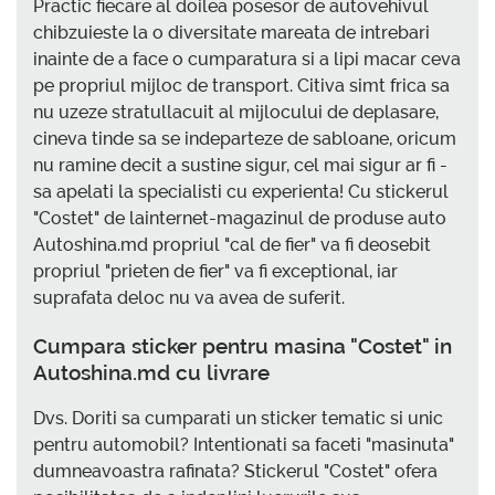
Practic fiecare al doilea posesor de autovehivul
chibzuieste la o diversitate mareata de intrebari
inainte de a face o cumparatura si a lipi macar ceva
pe propriul mijloc de transport. Citiva simt frica sa
nu uzeze stratullacuit al mijlocului de deplasare,
cineva tinde sa se indeparteze de sabloane, oricum
nu ramine decit a sustine sigur, cel mai sigur ar fi -
sa apelati la specialisti cu experienta! Cu stickerul
"Costet" de lainternet-magazinul de produse auto
Autoshina.md propriul "cal de fier" va fi deosebit
propriul "prieten de fier" va fi exceptional, iar
suprafata deloc nu va avea de suferit.
Cumpara sticker pentru masina "Costet" in
Autoshina.md cu livrare
Dvs. Doriti sa cumparati un sticker tematic si unic
pentru automobil? Intentionati sa faceti "masinuta"
dumneavoastra rafinata? Stickerul "Costet" ofera