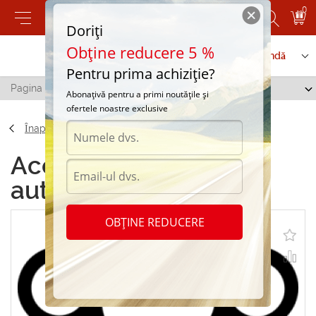
0
Doriți
Obține reducere 5 %
Contactați-ne
Serviciu de comandă
Pentru prima achiziție?
Pagina principală
/
Sticker pe automobil "Costet"
Abonațivă pentru a primi noutățile și
ofertele noastre exclusive
Înapoi
Accesorii Sticker pe
automobil "Costet"
OBȚINE REDUCERE