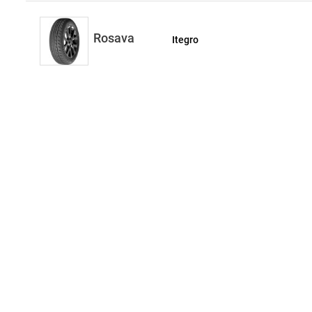
Rosava
Itegro