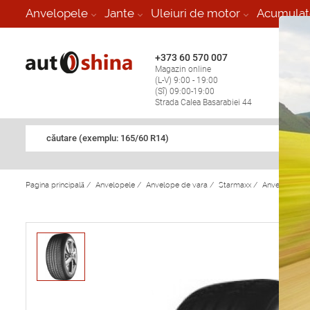
-
Anvelopele
Jante
Uleiuri de motor
Acumulat
+373 60 570 007
+373 
Magazin online
Vulcan
(L-V) 9:00 - 19:00
stop în
(Sî) 09:00-19:00
Strada Calea Basarabiei 44
căutare (exemplu: 165/60 R14)
Pagina principală
/
Anvelopele
/
Anvelope de vara
/
Starmaxx
/
Anvelope de 