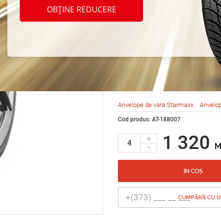
Starm
OBȚINE REDUCERE
ST532
195/6
Anvelope de vara Starmaxx
Anvelop
Cod produs: AT-188007
1 320
+
-
M
IN COȘ
CUMPĂRĂ CU UN