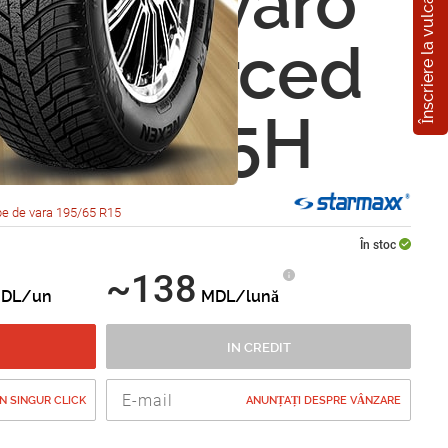
Înscriere la vulcanizare
axx Novaro
 Reinforced
5 R15 95H
e de vara 195/65 R15
În stoc
~138
DL/un
MDL/lună
IN CREDIT
 SINGUR CLICK
ANUNȚAȚI DESPRE VÂNZARE