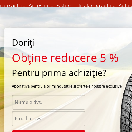
oare auto
Accesorii
Sisteme de alarma auto
Autos
60 066 000
+373 60 608 000
izare Mobila 24/7 non
Service auto in Chisinau
 toate regiunile
(L-V) 9:00 - 19:00
Doriți
(Sî) 09:00-19:00
Strada Calea Basarabiei 44
Obține reducere 5 %
Pentru prima achiziție?
vara Starmaxx
/
Novaro ST532
/
Starmaxx Novaro ST532 Reinforced 195/65 R15 95H
Abonațivă pentru a primi noutățile și ofertele noastre exclusive
Anvel