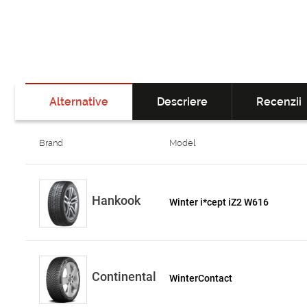
Alternative
Descriere
Recenzii
Brand
Model
Hankook
Winter i*cept iZ2 W616
Continental
WinterContact