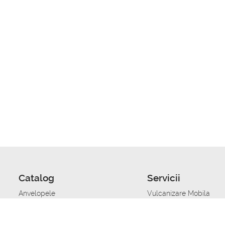
Catalog
Servicii
Anvelopele
Vulcanizare Mobila
Jante
Stocare anvelope
Uleiuri de motor
Schimbarea anvelopelo