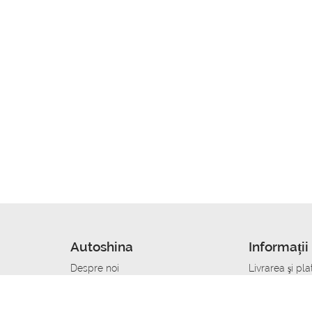
Autoshina
Informații 
Despre noi
Livrarea şi pla
Noutati
Сumpăra in cr
r
Cariera
Anvelope dup