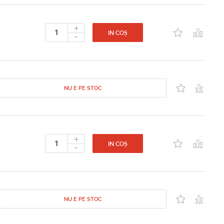
+
-
IN COȘ
NU E PE STOC
+
-
IN COȘ
NU E PE STOC