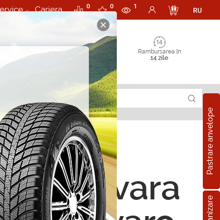
0
0
1
ervice
Cariera
RU
Rambursarea în
14 zile
Pastrare anvelope
ope de vara