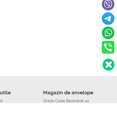
utile
Magazin de anvelope
ta
Strada Calea Basarabiei 44
edit
Service auto in Chisinau
a automobil