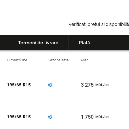
verificati pretul si disponibil
Termeni de livrare
Plată
Dimensiune
Sezonalitate
Pret
3 275
195/65 R15
MDL/un
1 750
195/65 R15
MDL/un