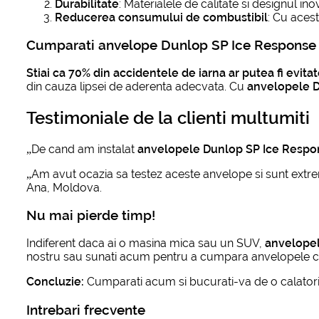
Durabilitate
: Materialele de calitate si designul i
Reducerea consumului de combustibil
: Cu aces
Cumparati anvelope Dunlop SP Ice Response 
Stiai ca 70% din accidentele de iarna ar putea fi evita
din cauza lipsei de aderenta adecvata. Cu
anvelopele 
Testimoniale de la clienti multumiti
„De cand am instalat
anvelopele Dunlop SP Ice Respo
„Am avut ocazia sa testez aceste anvelope si sunt extrem
Ana, Moldova.
Nu mai pierde timp!
Indiferent daca ai o masina mica sau un SUV,
anvelope
nostru sau sunati acum pentru a cumpara anvelopele care
Concluzie:
Cumparati acum si bucurati-va de o calatorie 
Intrebari frecvente