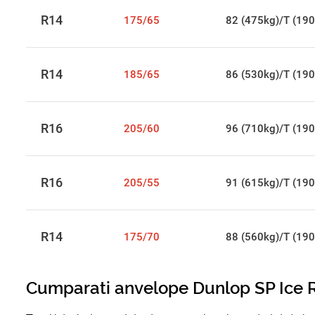
R14
175/65
82 (475kg)/T (190
R14
185/65
86 (530kg)/T (190
R16
205/60
96 (710kg)/T (190
R16
205/55
91 (615kg)/T (190
R14
175/70
88 (560kg)/T (190
Cumparati anvelope Dunlop SP Ice R