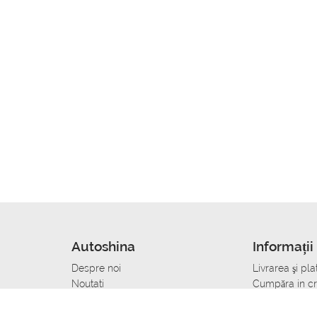
Autoshina
Informații 
Despre noi
Livrarea şi pla
Noutati
Сumpăra in cr
r
Cariera
Anvelope dup
Contacte
Toate dimensi