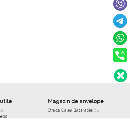
utile
Magazin de anvelope
ta
Strada Calea Basarabiei 44
edit
Service auto in Chisinau
a automobil
unile anvelopelor
Strada Calea Basarabiei 44