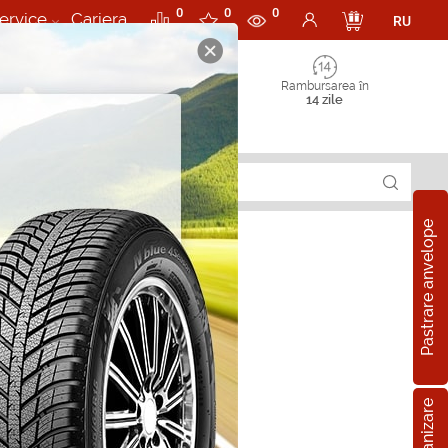
0
0
0
ervice
Cariera
RU
Rambursarea în
14 zile
Pastrare anvelope