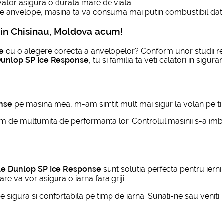
novator asigura o durata mare de viata.
te anvelope, masina ta va consuma mai putin combustibil datori
in Chisinau, Moldova acum!
te
cu o alegere corecta a anvelopelor? Conform unor studii re
Dunlop SP Ice Response
, tu si familia ta veti calatori in sigu
nse
pe masina mea, m-am simtit mult mai sigur la volan pe tim
 de multumita de performanta lor. Controlul masinii s-a imbun
le Dunlop SP Ice Response
sunt solutia perfecta pentru ierni
 va vor asigura o iarna fara griji.
sigura si confortabila pe timp de iarna. Sunati-ne sau veniti