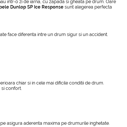
nau intr-o zi de iarna, cu zapada si gheata pe drum. Oare
pele Dunlop SP Ice Response
sunt alegerea perfecta
te face diferenta intre un drum sigur si un accident.
ara chiar si in cele mai dificile conditii de drum.
si confort.
elope asigura aderenta maxima pe drumurile inghetate.