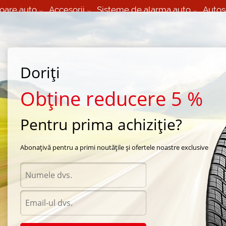
oare auto
Accesorii
Sisteme de alarma auto
Autos
60 066 000
+373 60 608 000
izare Mobila 24/7 non
Service auto in Chisinau
 toate regiunile
(L-V) 9:00 - 19:00
(Sî) 09:00-19:00
Strada Calea Basarabiei 44
Doriți
Obține reducere 5 %
Pentru prima achiziție?
a Dunlop
/
SP Ice Response
Abonațivă pentru a primi noutățile și ofertele noastre exclusive