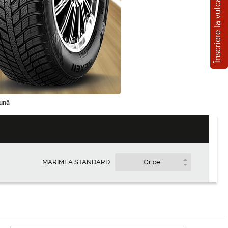
Înscriere la vulcanizare
e
Cumpărați
la credit
ună
MARIMEA STANDARD