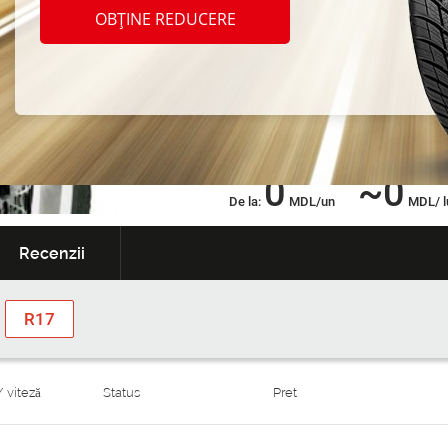
OBȚINE REDUCERE
Garanție
Serviciul de anvelop
extinsă
cadou
0
~0
De la:
MDL/un
MDL/ l
Recenzii
R17
/ viteză
Status
Pret