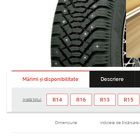
Mărimi și disponibilitate
Descriere
R14
R16
R13
R15
Arată totul
Dimensiune
Indicele de încărcare