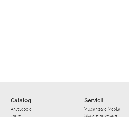
Catalog
Servicii
Anvelopele
Vulcanizare Mobila
Jante
Stocare anvelope
Uleiuri de motor
Schimbarea anvelopelo
Acumulatoare auto
Taierea benzii de rulare