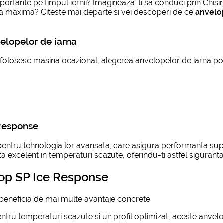
portante pe timpul iernii? Imagineaza-ti sa conduci prin Chisi
enta maxima? Citeste mai departe si vei descoperi de ce
anvelo
elopelor de iarna
e folosesc masina ocazional, alegerea anvelopelor de iarna poa
 Response
ntru tehnologia lor avansata, care asigura performanta superio
excelent in temperaturi scazute, oferindu-ti astfel siguranta 
nlop SP Ice Response
 beneficia de mai multe avantaje concrete:
entru temperaturi scazute si un profil optimizat, aceste anv