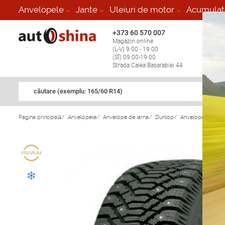
Anvelopele
Jante
Uleiuri de motor
Acumulat
+373 60 570 007
+373 
Magazin online
Vulcan
(L-V) 9:00 - 19:00
stop în
(Sî) 09:00-19:00
Strada Calea Basarabiei 44
căutare (exemplu: 165/60 R14)
Pagina principală
/
Anvelopele
/
Anvelope de iarna
/
Dunlop
/
Anvelope de iarn