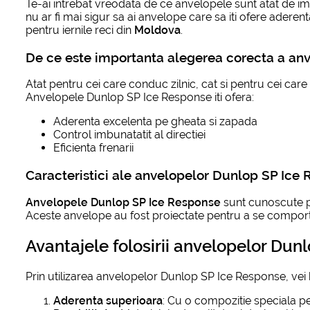
Te-ai intrebat vreodata de ce anvelopele sunt atat de im
nu ar fi mai sigur sa ai anvelope care sa iti ofere ader
pentru iernile reci din
Moldova
.
De ce este importanta alegerea corecta a anv
Atat pentru cei care conduc zilnic, cat si pentru cei car
Anvelopele Dunlop SP Ice Response iti ofera:
Aderenta excelenta pe gheata si zapada
Control imbunatatit al directiei
Eficienta frenarii
Caracteristici ale anvelopelor Dunlop SP Ice
Anvelopele Dunlop SP Ice Response
sunt cunoscute pe
Aceste anvelope au fost proiectate pentru a se comporta 
Avantajele folosirii anvelopelor Du
Prin utilizarea anvelopelor Dunlop SP Ice Response, vei
Aderenta superioara
: Cu o compozitie speciala p